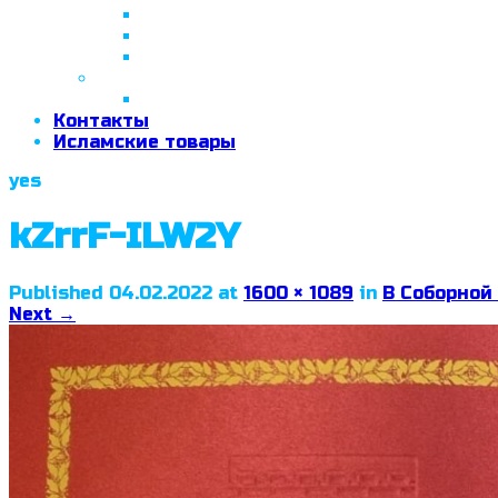
26 апреля 2018 г.
29 сентября 2018 г.
07 ноября 2018 г.
2019 год
26 июня 2019 г.
Контакты
Исламские товары
yes
kZrrF-ILW2Y
Published
04.02.2022
at
1600 × 1089
in
В Соборной
Next
→