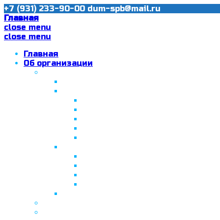
+7 (931) 233-90-00
dum-spb@mail.ru
Главная
close menu
close menu
Главная
Об организации
Ислам в Санкт-Петербурге
Муфтий Пончаев Ж.Н.
Санкт-Петербург – северная столи
Санкт-Петербургская Соборная
Вторая Санкт-Петербургская м
Программа «Толерантность» в С
Программа «Толерантность» в С
Сабантуй в Санкт-Петербурге
Татарская национально-культурная
Празднование 10-летия ТНКА
ВНПК «Институт НКА в обществ
Президент Татарстана встрети
Минтимер Шаймиев посетил муз
Фонд “Возрождение ислама, исламс
Муфтий Панчеев Р.Д.
Санкт-Петербургская Восточная Акаде