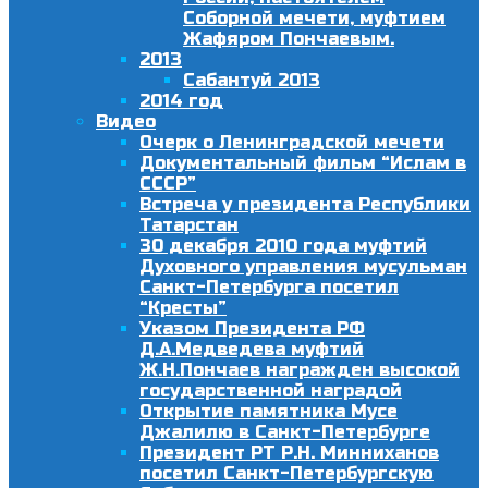
Соборной мечети, муфтием
Жафяром Пончаевым.
2013
Сабантуй 2013
2014 год
Видео
Очерк о Ленинградской мечети
Документальный фильм “Ислам в
СССР”
Встреча у президента Республики
Татарстан
30 декабря 2010 года муфтий
Духовного управления мусульман
Санкт-Петербурга посетил
“Кресты”
Указом Президента РФ
Д.А.Медведева муфтий
Ж.Н.Пончаев награжден высокой
государственной наградой
Открытие памятника Мусе
Джалилю в Санкт-Петербурге
Президент РТ Р.Н. Минниханов
посетил Санкт-Петербургскую