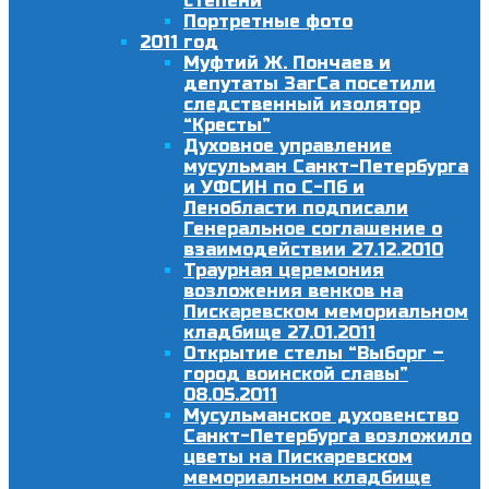
степени
Портретные фото
2011 год
Муфтий Ж. Пончаев и
депутаты ЗагСа посетили
следственный изолятор
“Кресты”
Духовное управление
мусульман Санкт-Петербурга
и УФСИН по С-Пб и
Ленобласти подписали
Генеральное соглашение о
взаимодействии 27.12.2010
Траурная церемония
возложения венков на
Пискаревском мемориальном
кладбище 27.01.2011
Открытие стелы “Выборг –
город воинской славы”
08.05.2011
Мусульманское духовенство
Санкт-Петербурга возложило
цветы на Пискаревском
мемориальном кладбище