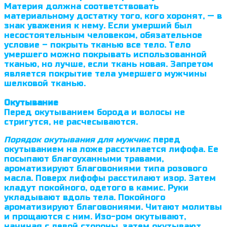
Материя должна соответствовать
материальному достатку того, кого хоронят, — в
знак уважения к нему. Если умерший был
несостоятельным человеком, обязательное
условие – покрыть тканью все тело. Тело
умершего можно покрывать использованной
тканью, но лучше, если ткань новая. Запретом
является покрытие тела умершего мужчины
шелковой тканью.
Окутывание
Перед окутыванием борода и волосы не
стригутся, не расчесываются.
Порядок окутывания для мужчин
: перед
окутыванием на ложе расстилается лифофа. Ее
посыпают благоуханными травами,
ароматизируют благово­ниями типа розового
масла. Поверх лифофы расстилают изор. Затем
кладут покойного, одетого в камис. Руки
укладывают вдоль тела. Покойного
ароматизируют благовониями. Читают молитвы
и прощаются с ним. Изо-ром окутывают,
начиная с левой стороны, затем окутывают