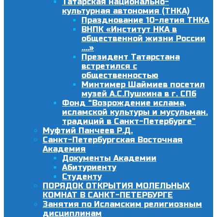
Татарская национально-
культурная автономия (ТНКА)
Празднование 10-летия ТНКА
ВНПК «Институт НКА в
общественной жизни России
….»
Президент Татарстана
встретился с
общественностью
Минтимер Шаймиев посетил
музей А.С.Пушкина в г. СПб
Фонд “Возрождение ислама,
исламской культуры и мусульман.
традиций в Санкт-Петербурге”
Муфтий Панчеев Р.Д.
Санкт-Петербургская Восточная
Академия
Документы Академии
Абитуриенту
Студенту
ПОРЯДОК ОТКРЫТИЯ МОЛЕЛЬНЫХ
КОМНАТ В САНКТ-ПЕТЕРБУРГЕ
Занятия по Исламским религиозным
дисциплинам