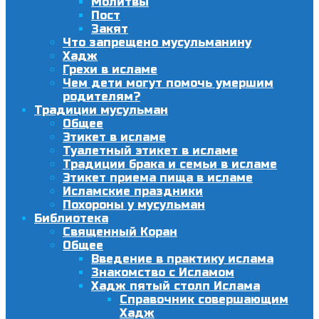
Молитвы
Пост
Закят
Что запрещено мусульманину
Хадж
Грехи в исламе
Чем дети могут помочь умершим
родителям?
Традиции мусульман
Общее
Этикет в исламе
Туалетный этикет в исламе
Традиции брака и семьи в исламе
Этикет приема пища в исламе
Исламские праздники
Похороны у мусульман
Библиотека
Священный Коран
Общее
Введение в практику ислама
Знакомство с Исламом
Хадж пятый столп Ислама
Справочник совершающим
Хадж