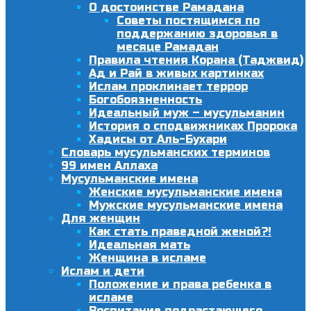
О достоинстве Рамадана
Советы постящимся по
поддержанию здоровья в
месяце Рамадан
Правила чтения Корана (Таджвид)
Ад и Рай в живых картинках
Ислам проклинает террор
Богобоязненность
Идеальный муж – мусульманин
История о сподвижниках Пророка
Хадисы от Аль-Бухари
Словарь мусульманских терминов
99 имен Аллаха
Мусульманские имена
Женские мусульманские имена
Мужские мусульманские имена
Для женщин
Как стать праведной женой?!
Идеальная мать
Женщина в исламе
Ислам и дети
Положение и права ребенка в
исламе
Воспитание подрастающего