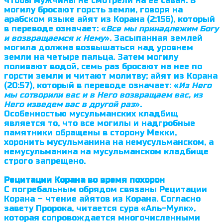
чтобы мужчины не смотрели на ее саван. В
могилу бросают горсть земли, говоря на
арабском языке айят из Корана (2:156), который
в переводе означает: «
Все мы принадлежим Богу
и возвращаемся к Нему
». Засыпанная землей
могила должна возвышаться над уровнем
земли на четыре пальца. Затем могилу
поливают водой, семь раз бросают на нее по
горсти земли и читают молитву; айят из Корана
(20:57), который в переводе означает: «
Из Него
мы сотворили вас и в Него возвращаем вас, из
Него изведем вас в другой раз
».
Особенностью мусульманских кладбищ
является то, что все могилы и надгробные
памятники обращены в сторону Мекки,
хоронить мусульма­нина на немусульманском, а
немусульманина на мусульманском кладбище
строго запрещено.
Рецитации Корана во время похорон
С погребальным обрядом связаны Рецитации
Корана – чтение айятов из Корана. Согласно
завету Пророка, читается сура «Аль-Мулк»,
которая сопровождается многочисленными