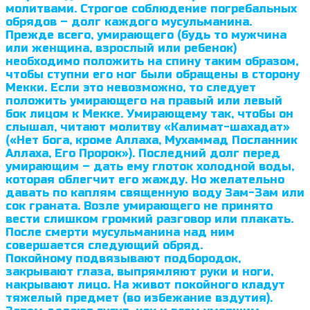
молитвами. Строгое соблюдение погребальных
обрядов – долг каждого мусульманина.
Прежде всего, умирающего (будь то мужчина
или женщина, взрослый или ребенок)
необходимо положить на спину таким образом,
чтобы ступни его ног были обращены в сторону
Мекки. Если это невозможно, то следует
положить умирающего на правый или левый
бок лицом к Мекке. Умираю­щему так, чтобы он
слышал, читают молитву «Калимат-шахадат»
(«Нет бога, кроме Аллаха, Мухаммад Посланник
Аллаха, Его Пророк»). Последний долг перед
умирающим – дать ему глоток холодной воды,
которая облегчит его жажду. Но желательно
давать по каплям священную воду Зам-Зам или
сок граната. Возле умирающего не принято
вести слишком громкий разговор или плакать.
После смерти мусульманина над ним
совершается следующий обряд.
Покойному подвязывают подбородок,
закрывают глаза, выпрямляют руки и ноги,
накрывают лицо. На живот покойного кладут
тяжелый предмет (во избежание вздутия).