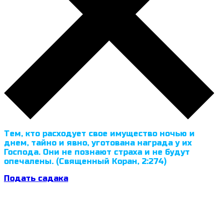
Тем, кто расходует свое имущество ночью и
днем, тайно и явно, уготована награда у их
Господа. Они не познают страха и не будут
опечалены. (Священный Коран, 2:274)
Подать садака