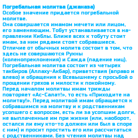
Погребальная молитва (джаназа)
Особое значение придается погребальной
молитве.
Она совершается имамом мечети или лицом,
его заменяющим. Тобут устанавливается в на­
правлении Киблы. Ближе всех к тобуту стоит
имам, за ним рядами стоят собравшиеся.
Отличие от обычных молитв состоит в том, что
здесь не совер­шаются Рукны
(коленопреклонения) и Сажда (падение ниц).
Погребальная молитва состоит из четырех
такбиров (Аллаху-Акбар), приветствия (вправо и
влево) и обращения к Всевышнему с просьбой о
прощении грехов и милости к покойному.
Перед началом молитвы имам трижды
повторяет «Ас-Салат!», то есть «Приходите на
молитву!». Перед молитвой имам обра­щается к
собравшимся на молитву и к родственникам
усопшего с вопросом, есть ли за усопшим долги,
не выплаченные им при жизни (или, наоборот,
остался ли ему кто-то должен или был в споре
с ним) и просит простить его или рассчитаться
с родственниками. Без чтения молитвы над