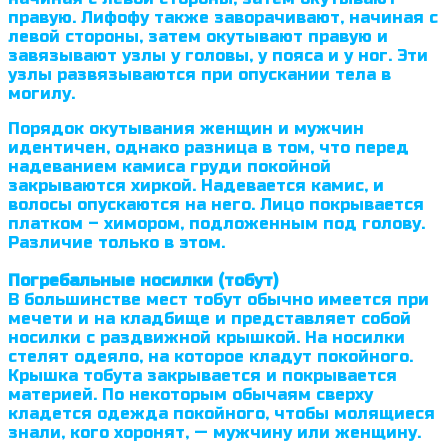
правую. Лифофу также заворачивают, начиная с
левой стороны, затем окутывают правую и
завязывают узлы у головы, у пояса и у ног. Эти
узлы развязываются при опускании тела в
могилу.
Порядок окутывания женщин и мужчин
идентичен, однако разница в том, что перед
надеванием камиса груди покойной
закрываются хиркой. Надевается камис, и
волосы опускаются на него. Лицо покрывается
плат­ком – химором, подложенным под голову.
Различие только в этом.
Погребальные носилки (тобут)
В большинстве мест тобут обычно имеется при
мечети и на кладбище и представляет собой
носилки с раздвижной крышкой. На носилки
стелят одеяло, на которое кладут покойного.
Крышка тобута закрывается и по­крывается
материей. По некоторым обычаям сверху
кладется одежда по­койного, чтобы молящиеся
знали, кого хоронят, — мужчину или женщину.