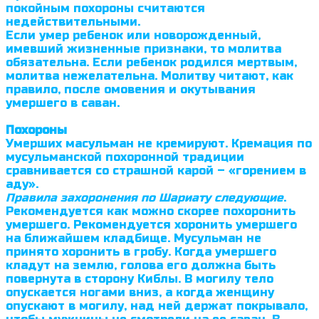
покойным похороны считаются
недействительными.
Если умер ребенок или новорожденный,
имевший жизненные признаки, то молитва
обязательна. Если ребенок родился мертвым,
молитва нежела­тельна. Молитву читают, как
правило, после омовения и окутывания
умершего в саван.
Похороны
Умерших масульман не кремируют. Кремация по
мусульманской похо­ронной традиции
сравнивается со страшной карой – «горением в
аду».
Правила захоронения по Шариату следующие
.
Рекомендуется как можно скорее похоронить
умершего. Рекомендуется хоронить умершего
на ближай­шем кладбище. Мусульман не
принято хоронить в гробу. Когда умершего
кладут на землю, голова его должна быть
повернута в сторону Киблы. В могилу тело
опускается ногами вниз, а когда женщину
опускают в могилу, над ней держат покрывало,