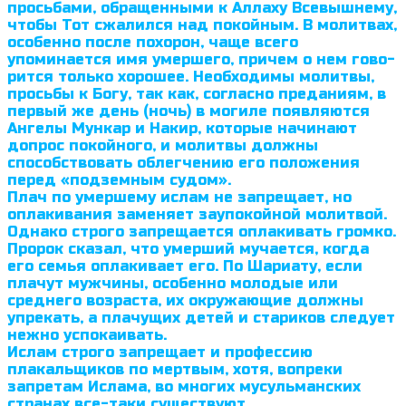
просьбами, обращенными к Аллаху Всевышнему,
чтобы Тот сжалился над покойным. В молитвах,
особенно после похорон, чаще всего
упоминается имя умершего, причем о нем гово­
рится только хорошее. Необходимы молитвы,
просьбы к Богу, так как, со­гласно преданиям, в
первый же день (ночь) в могиле появляются
Ангелы Мункар и Накир, которые начинают
допрос покойного, и молитвы должны
способствовать облегчению его положения
перед «подземным судом».
Плач по умершему ислам не запрещает, но
оплакивания заменяет за­упокойной молитвой.
Однако строго запрещается оплакивать громко.
Пророк сказал, что умерший мучается, когда
его семья оплакивает его. По Шариату, если
плачут мужчины, особенно молодые или
среднего возраста, их окружающие должны
упрекать, а плачущих детей и стариков следует
нежно успокаивать.
Ислам строго запрещает и профессию
плакальщиков по мертвым, хотя, вопреки
запретам Ислама, во многих мусульманских
странах все-таки существуют