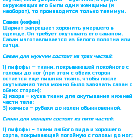
окружающих его были одни женщины (и
наоборот), то произво­дится только таяммум.
Саван (кафан)
Шариат запрещает хоронить умершего в
одежде. Он требует окутывать его саваном.
Саван изготавливается из белого полотна или
ситца.
Саван для мужчин состоит из трех частей
:
1) лифофы — ткани, покрывающей покойного с
головы до ног (при этом с обеих сторон
остается еще лишняя ткань, чтобы после
окутывания тела можно было завязать саван с
обеих сторон);
2) изора – куска ткани для окутывания нижней
части тела;
3) камиса – рубахи до колен обыкновенной.
Саван для женщин состоит из пяти частей
:
1) лифофы – ткани любого вида и хорошего
сорта, покрывающей по­rойную с головы до ног;