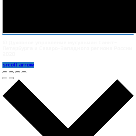
© Духовное управление мусульман Санкт-
Петербурга и Северо-Западного региона России
2020
srcoll arrow