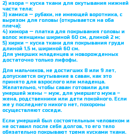
2) изора – куска ткани для окутывания нижней
части тела;
3) камиса — рубахи, не имеющей воротника, с
вырезом для головы (открывается на оба
плеча);
4) химора — платка для покрывания головы и
волос женщины шириной 60 см, длиной 2 м;
5) хирки – куска ткани для покрывания груди
длиной 1,5 м, шириной 60 см.
Для умерших младенцев и новорожденных
достаточно только лифофы.
Для мальчиков, не достигших 8 или 9 лет,
допускается окутывание в саван, как это
принято для взрослого или младенца.
Желательно, чтобы саван готовили для
умершей жены – муж, для умершего мужа –
жена, родст­венники или дети покойного. Если
же у последнего никого нет, похороны
осуществляют соседи.
Если умерший был состоятельным человеком и
не оставил после себя долгов, то его тело
обязательно покрывают тремя кусками ткани.