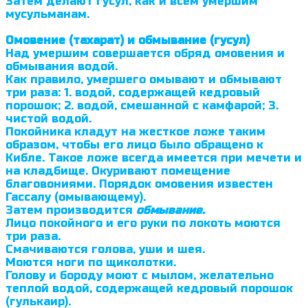
Затем делают гусул, как и всем умершим
мусульманам.
Омовение (тахарат) и обмывание (гусул)
Над умершим совершается обряд омовения и
обмывания водой.
Как правило, умершего омывают и обмывают
три раза: 1. водой, содержащей кедровый
порошок; 2. водой, смешанной с камфарой; 3.
чистой водой.
Покойника кладут на жесткое ложе таким
образом, чтобы его лицо было обращено к
Кибле. Такое ложе всегда имеется при мечети и
на кладбище. Окуривают помещение
благовониями. Порядок омовения известен
Гассалу (омывающему).
Затем производится
обмывание.
Лицо покойного и его руки по локоть моются
три раза.
Смачиваются голова, уши и шея.
Моются ноги по щико­лотки.
Голову и бороду моют с мылом, желательно
теплой водой, содержащей кедровый порошок
(гулькаир).