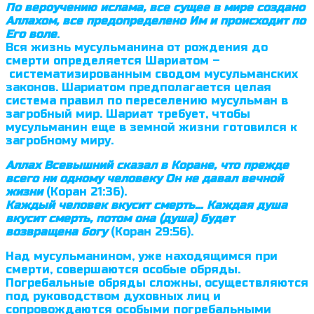
По вероучению ислама, все сущее в мире создано
Аллахом, все предо­пределено Им и происходит по
Его воле
.
Вся жизнь мусульманина от рождения до
смерти определяется Шариа­том –
систематизированным сводом мусульманских
законов. Шариатом предполагается целая
система правил по переселению мусульман в
загробный мир. Шариат требует, чтобы
мусульманин еще в земной жизни готовился к
загробному миру.
Аллах Всевышний сказал в Коране, что прежде
всего ни одному человеку Он не давал вечной
жизни
(Коран 21:36).
Каждый чело­век вкусит смерть… Каждая душа
вкусит смерть, потом она (душа) будет
возвращена богу
(Коран 29:56).
Над мусульманином, уже находящимся при
смерти, совершаются особые обряды.
Погребальные обряды сложны, осуществляются
под руководст­вом духовных лиц и
сопровождаются особыми погребальными