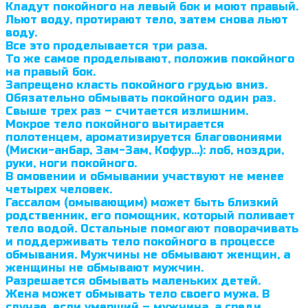
Кладут покойного на левый бок и моют правый.
Льют воду, протирают тело, затем снова льют
воду.
Все это проделы­вается три раза.
То же самое проделывают, положив покойного
на правый бок.
Запрещено класть покойного грудью вниз.
Обязательно обмывать покойного один раз.
Свыше трех раз – считается излишним.
Мокрое тело покойного вытирается
полотенцем, ароматизируется благовониями
(Миски-анбар, Зам-Зам, Кофур…): лоб, ноздри,
руки, ноги покойного.
В омовении и обмывании участвуют не менее
четырех человек.
Гассалом (омывающим) может быть близкий
родственник, его помощник, который поливает
тело водой. Остальные помогают поворачивать
и поддерживать тело покойного в процессе
обмывания. Мужчины не обмывают женщин, а
женщины не обмывают мужчин.
Разрешается обмывать маленьких детей.
Жена может обмывать тело своего мужа. В
случае, если умерший – мужчина, а среди