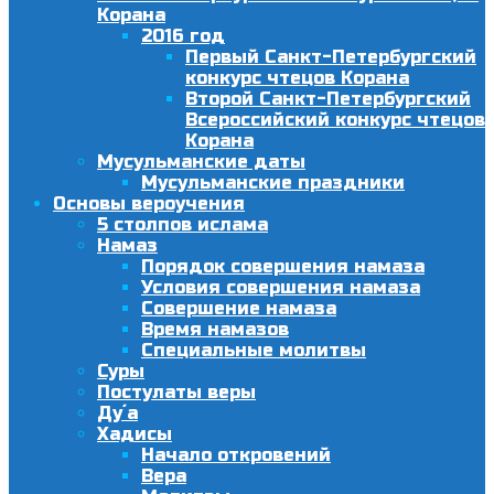
Корана
2016 год
Первый Санкт-Петербургский
конкурс чтецов Корана
Второй Санкт-Петербургский
Всероссийский конкурс чтецов
Корана
Мусульманские даты
Мусульманские праздники
Основы вероучения
5 столпов ислама
Намаз
Порядок совершения намаза
Условия совершения намаза
Совершение намаза
Время намазов
Специальные молитвы
Суры
Постулаты веры
Ду´а
Хадисы
Начало откровений
Вера