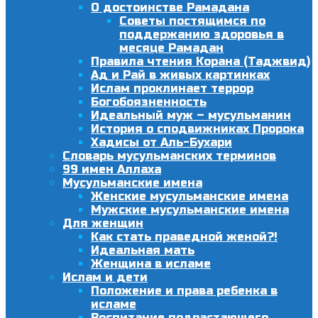
О достоинстве Рамадана
Советы постящимся по
поддержанию здоровья в
месяце Рамадан
Правила чтения Корана (Таджвид)
Ад и Рай в живых картинках
Ислам проклинает террор
Богобоязненность
Идеальный муж – мусульманин
История о сподвижниках Пророка
Хадисы от Аль-Бухари
Словарь мусульманских терминов
99 имен Аллаха
Мусульманские имена
Женские мусульманские имена
Мужские мусульманские имена
Для женщин
Как стать праведной женой?!
Идеальная мать
Женщина в исламе
Ислам и дети
Положение и права ребенка в
исламе
Воспитание подрастающего