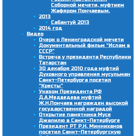
Соборной мечети, муфтием
Жафяром Пончаевым.
2013
Сабантуй 2013
2014 год
Видео
Очерк о Ленинградской мечети
Документальный фильм “Ислам в
СССР”
Встреча у президента Республики
Татарстан
30 декабря 2010 года муфтий
Духовного управления мусульман
Санкт-Петербурга посетил
“Кресты”
Указом Президента РФ
Д.А.Медведева муфтий
Ж.Н.Пончаев награжден высокой
государственной наградой
Открытие памятника Мусе
Джалилю в Санкт-Петербурге
Президент РТ Р.Н. Минниханов
посетил Санкт-Петербургскую