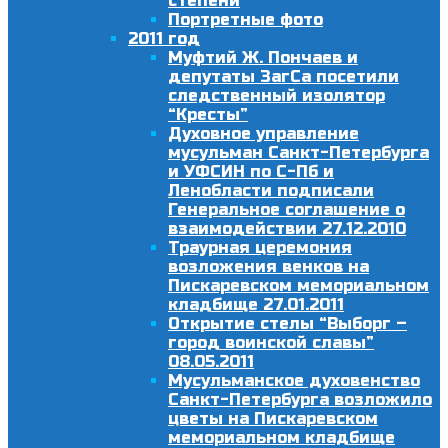
степени
Портретные фото
2011 год
Муфтий Ж. Пончаев и
депутаты ЗагСа посетили
следственный изолятор
“Кресты”
Духовное управление
мусульман Санкт-Петербурга
и УФСИН по С-Пб и
Ленобласти подписали
Генеральное соглашение о
взаимодействии 27.12.2010
Траурная церемония
возложения венков на
Пискаревском мемориальном
кладбище 27.01.2011
Открытие стелы “Выборг –
город воинской славы”
08.05.2011
Мусульманское духовенство
Санкт-Петербурга возложило
цветы на Пискаревском
мемориальном кладбище