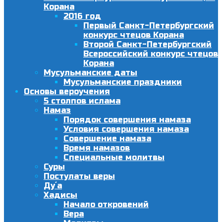
Корана
2016 год
Первый Санкт-Петербургский
конкурс чтецов Корана
Второй Санкт-Петербургский
Всероссийский конкурс чтецов
Корана
Мусульманские даты
Мусульманские праздники
Основы вероучения
5 столпов ислама
Намаз
Порядок совершения намаза
Условия совершения намаза
Совершение намаза
Время намазов
Специальные молитвы
Суры
Постулаты веры
Ду´а
Хадисы
Начало откровений
Вера