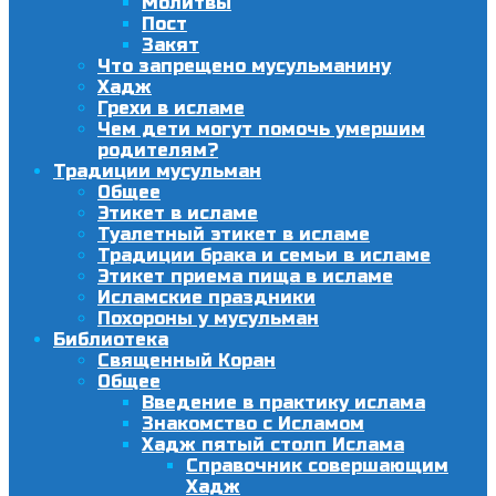
Молитвы
Пост
Закят
Что запрещено мусульманину
Хадж
Грехи в исламе
Чем дети могут помочь умершим
родителям?
Традиции мусульман
Общее
Этикет в исламе
Туалетный этикет в исламе
Традиции брака и семьи в исламе
Этикет приема пища в исламе
Исламские праздники
Похороны у мусульман
Библиотека
Священный Коран
Общее
Введение в практику ислама
Знакомство с Исламом
Хадж пятый столп Ислама
Справочник совершающим
Хадж