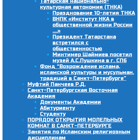
Татарская национально-
культурная автономия (ТНКА)
Празднование 10-летия ТНКА
ВНПК «Институт НКА в
общественной жизни России
….»
Президент Татарстана
встретился с
общественностью
Минтимер Шаймиев посетил
музей А.С.Пушкина в г. СПб
Фонд “Возрождение ислама,
исламской культуры и мусульман.
традиций в Санкт-Петербурге”
Муфтий Панчеев Р.Д.
Санкт-Петербургская Восточная
Академия
Документы Академии
Абитуриенту
Студенту
ПОРЯДОК ОТКРЫТИЯ МОЛЕЛЬНЫХ
КОМНАТ В САНКТ-ПЕТЕРБУРГЕ
Занятия по Исламским религиозным
дисциплинам