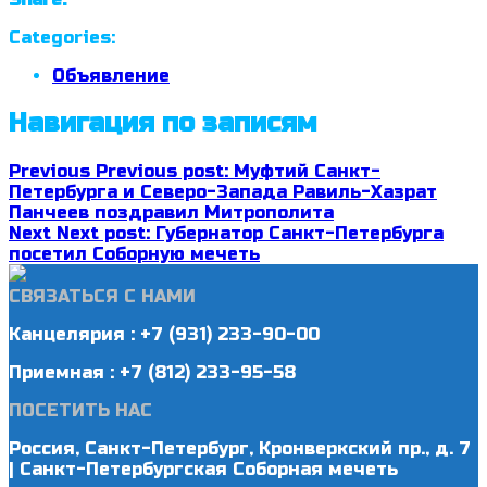
Categories:
Объявление
Навигация по записям
Previous
Previous post:
Муфтий Санкт-
Петербурга и Северо-Запада Равиль-Хазрат
Панчеев поздравил Митрополита
Next
Next post:
Губернатор Санкт-Петербурга
посетил Соборную мечеть
СВЯЗАТЬСЯ С НАМИ
Канцелярия : +7 (931) 233-90-00
Приемная : +7 (812) 233-95-58
ПОСЕТИТЬ НАС
Россия, Санкт-Петербург, Кронверкский пр., д. 7
| Санкт-Петербургская Соборная мечеть