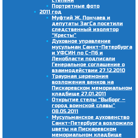
степени
Портретные фото
2011 год
Муфтий Ж. Пончаев и
депутаты ЗагСа посетили
следственный изолятор
“Кресты”
Духовное управление
мусульман Санкт-Петербурга
и УФСИН по С-Пб и
Ленобласти подписали
Генеральное соглашение о
взаимодействии 27.12.2010
Траурная церемония
возложения венков на
Пискаревском мемориальном
кладбище 27.01.2011
Открытие стелы “Выборг –
город воинской славы”
08.05.2011
Мусульманское духовенство
Санкт-Петербурга возложило
цветы на Пискаревском
мемориальном кладбище