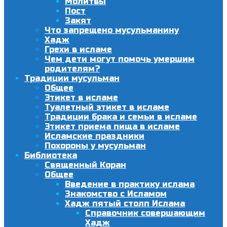
Молитвы
Пост
Закят
Что запрещено мусульманину
Хадж
Грехи в исламе
Чем дети могут помочь умершим
родителям?
Традиции мусульман
Общее
Этикет в исламе
Туалетный этикет в исламе
Традиции брака и семьи в исламе
Этикет приема пища в исламе
Исламские праздники
Похороны у мусульман
Библиотека
Священный Коран
Общее
Введение в практику ислама
Знакомство с Исламом
Хадж пятый столп Ислама
Справочник совершающим
Хадж