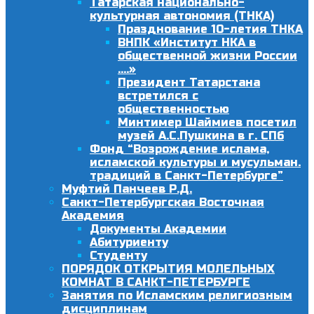
Татарская национально-
культурная автономия (ТНКА)
Празднование 10-летия ТНКА
ВНПК «Институт НКА в
общественной жизни России
….»
Президент Татарстана
встретился с
общественностью
Минтимер Шаймиев посетил
музей А.С.Пушкина в г. СПб
Фонд “Возрождение ислама,
исламской культуры и мусульман.
традиций в Санкт-Петербурге”
Муфтий Панчеев Р.Д.
Санкт-Петербургская Восточная
Академия
Документы Академии
Абитуриенту
Студенту
ПОРЯДОК ОТКРЫТИЯ МОЛЕЛЬНЫХ
КОМНАТ В САНКТ-ПЕТЕРБУРГЕ
Занятия по Исламским религиозным
дисциплинам