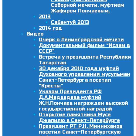
Соборной мечети, муфтием
Жафяром Пончаевым.
2013
Сабантуй 2013
2014 год
Видео
Очерк о Ленинградской мечети
Документальный фильм “Ислам в
СССР”
Встреча у президента Республики
Татарстан
30 декабря 2010 года муфтий
Духовного управления мусульман
Санкт-Петербурга посетил
“Кресты”
Указом Президента РФ
Д.А.Медведева муфтий
Ж.Н.Пончаев награжден высокой
государственной наградой
Открытие памятника Мусе
Джалилю в Санкт-Петербурге
Президент РТ Р.Н. Минниханов
посетил Санкт-Петербургскую