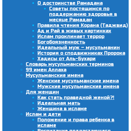
О достоинстве Рамадана
Советы постящимся по
поддержанию здоровья в
месяце Рамадан
Правила чтения Корана (Таджвид)
Ад и Рай в живых картинках
Ислам проклинает террор
Богобоязненность
Идеальный муж – мусульманин
История о сподвижниках Пророка
Хадисы от Аль-Бухари
Словарь мусульманских терминов
99 имен Аллаха
Мусульманские имена
Женские мусульманские имена
Мужские мусульманские имена
Для женщин
Как стать праведной женой?!
Идеальная мать
Женщина в исламе
Ислам и дети
Положение и права ребенка в
исламе
Воспитание подрастающего