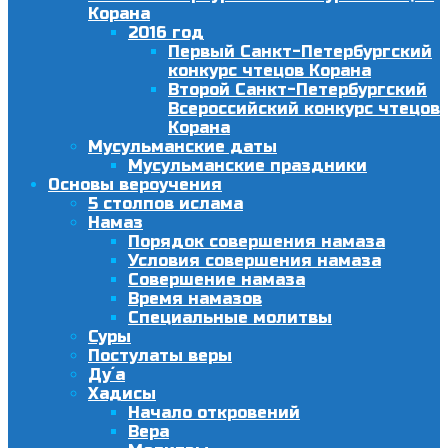
Корана
2016 год
Первый Санкт-Петербургский
конкурс чтецов Корана
Второй Санкт-Петербургский
Всероссийский конкурс чтецов
Корана
Мусульманские даты
Мусульманские праздники
Основы вероучения
5 столпов ислама
Намаз
Порядок совершения намаза
Условия совершения намаза
Совершение намаза
Время намазов
Специальные молитвы
Суры
Постулаты веры
Ду´а
Хадисы
Начало откровений
Вера