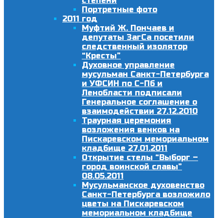
степени
Портретные фото
2011 год
Муфтий Ж. Пончаев и
депутаты ЗагСа посетили
следственный изолятор
“Кресты”
Духовное управление
мусульман Санкт-Петербурга
и УФСИН по С-Пб и
Ленобласти подписали
Генеральное соглашение о
взаимодействии 27.12.2010
Траурная церемония
возложения венков на
Пискаревском мемориальном
кладбище 27.01.2011
Открытие стелы “Выборг –
город воинской славы”
08.05.2011
Мусульманское духовенство
Санкт-Петербурга возложило
цветы на Пискаревском
мемориальном кладбище