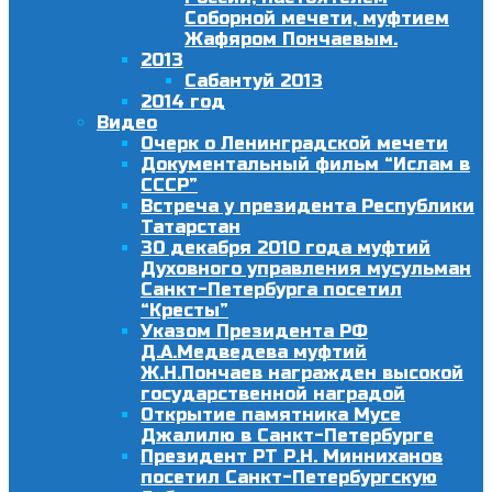
Соборной мечети, муфтием
Жафяром Пончаевым.
2013
Сабантуй 2013
2014 год
Видео
Очерк о Ленинградской мечети
Документальный фильм “Ислам в
СССР”
Встреча у президента Республики
Татарстан
30 декабря 2010 года муфтий
Духовного управления мусульман
Санкт-Петербурга посетил
“Кресты”
Указом Президента РФ
Д.А.Медведева муфтий
Ж.Н.Пончаев награжден высокой
государственной наградой
Открытие памятника Мусе
Джалилю в Санкт-Петербурге
Президент РТ Р.Н. Минниханов
посетил Санкт-Петербургскую