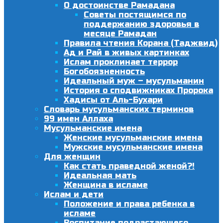
О достоинстве Рамадана
Советы постящимся по
поддержанию здоровья в
месяце Рамадан
Правила чтения Корана (Таджвид)
Ад и Рай в живых картинках
Ислам проклинает террор
Богобоязненность
Идеальный муж – мусульманин
История о сподвижниках Пророка
Хадисы от Аль-Бухари
Словарь мусульманских терминов
99 имен Аллаха
Мусульманские имена
Женские мусульманские имена
Мужские мусульманские имена
Для женщин
Как стать праведной женой?!
Идеальная мать
Женщина в исламе
Ислам и дети
Положение и права ребенка в
исламе
Воспитание подрастающего