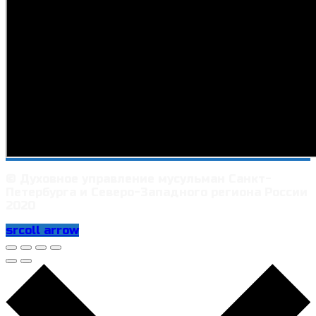
© Духовное управление мусульман Санкт-
Петербурга и Северо-Западного региона России
2020
srcoll arrow