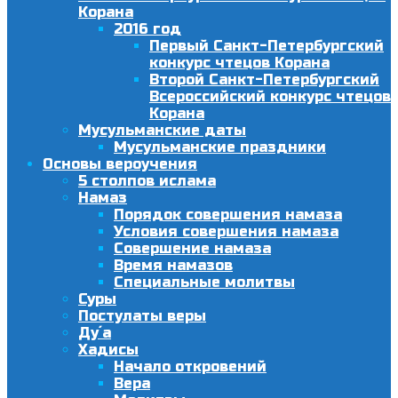
Корана
2016 год
Первый Санкт-Петербургский
конкурс чтецов Корана
Второй Санкт-Петербургский
Всероссийский конкурс чтецов
Корана
Мусульманские даты
Мусульманские праздники
Основы вероучения
5 столпов ислама
Намаз
Порядок совершения намаза
Условия совершения намаза
Совершение намаза
Время намазов
Специальные молитвы
Суры
Постулаты веры
Ду´а
Хадисы
Начало откровений
Вера