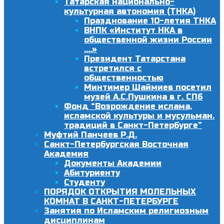
Татарская национально-
культурная автономия (ТНКА)
Празднование 10-летия ТНКА
ВНПК «Институт НКА в
общественной жизни России
….»
Президент Татарстана
встретился с
общественностью
Минтимер Шаймиев посетил
музей А.С.Пушкина в г. СПб
Фонд “Возрождение ислама,
исламской культуры и мусульман.
традиций в Санкт-Петербурге”
Муфтий Панчеев Р.Д.
Санкт-Петербургская Восточная
Академия
Документы Академии
Абитуриенту
Студенту
ПОРЯДОК ОТКРЫТИЯ МОЛЕЛЬНЫХ
КОМНАТ В САНКТ-ПЕТЕРБУРГЕ
Занятия по Исламским религиозным
дисциплинам