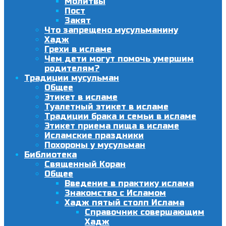
Молитвы
Пост
Закят
Что запрещено мусульманину
Хадж
Грехи в исламе
Чем дети могут помочь умершим
родителям?
Традиции мусульман
Общее
Этикет в исламе
Туалетный этикет в исламе
Традиции брака и семьи в исламе
Этикет приема пища в исламе
Исламские праздники
Похороны у мусульман
Библиотека
Священный Коран
Общее
Введение в практику ислама
Знакомство с Исламом
Хадж пятый столп Ислама
Справочник совершающим
Хадж