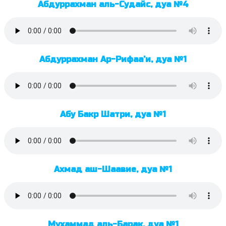
Абдуррахман аль-Судайс, дуа №4
Абдуррахман Ар-Рифаа’и, дуа №1
Абу Бакр Шатри, дуа №1
Ахмад аш-Шаавие, дуа №1
Мухаммад аль-Барак, дуа №1