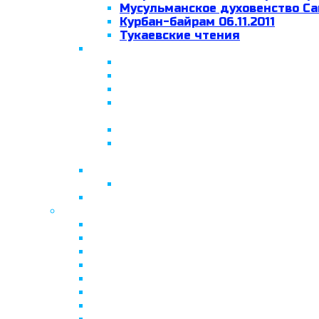
Мусульманское духовенство Са
Курбан-байрам 06.11.2011
Тукаевские чтения
2012
Возложение венков на Пискар
Митинг 18.02.2012
Сабантуй 2012
Таврический дворец. Выступле
современные тенденции россий
На заседании общественного с
Прощание с председателем Дух
настоятелем Соборной мечети
2013
Сабантуй 2013
2014 год
Видео
Очерк о Ленинградской мечети
Документальный фильм “Ислам в С
Встреча у президента Республики 
30 декабря 2010 года муфтий Духо
Указом Президента РФ Д.А.Медвед
Открытие памятника Мусе Джалилю
Президент РТ Р.Н. Минниханов пос