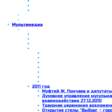
Документы Академии
Абитуриенту
Студенту
ПОРЯДОК ОТКРЫТИЯ МОЛЕЛЬНЫХ КОМНА
Занятия по Исламским религиозным д
Мультимедиа
Фотогалерея
Санкт-Петербургская Соборная меч
Вторая Санкт-Петербургская мечет
Празднование Курбан-байрам 2008
2010 год
Конференция «Ислам – религия
Ифтар 04.09.2010
Празднование Ураза-байрам 09
Празднование Курбан-байрам 16
Празднование Курбан-байрам 16
Вручение медали ордена “За за
Портретные фото
2011 год
Муфтий Ж. Пончаев и депутаты
Духовное управление мусульма
взаимодействии 27.12.2010
Траурная церемония возложени
Открытие стелы “Выборг – горо