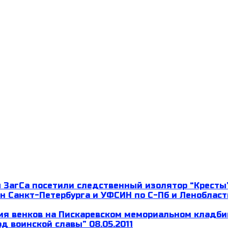
Т В САНКТ-ПЕТЕРБУРГЕ
исциплинам
еть
ь
 мира, справедливости и толерантности»
.09.2010
.11.2010 (Соборная мечеть)
.11.2010 (Вторая Санкт-Петербургская мечеть)
слуги перед Отечеством” II степени
 ЗагСа посетили следственный изолятор “Кресты
н Санкт-Петербурга и УФСИН по С-Пб и Ленобласт
я венков на Пискаревском мемориальном кладбищ
д воинской славы” 08.05.2011