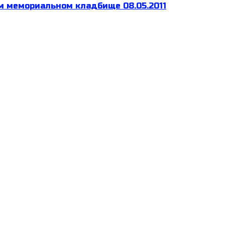
м мемориальном кладбище 08.05.2011
мы РФ по теме `Исторические традиции и
 Северо-Западного региона России,
сетил “Кресты”
дарственной наградой