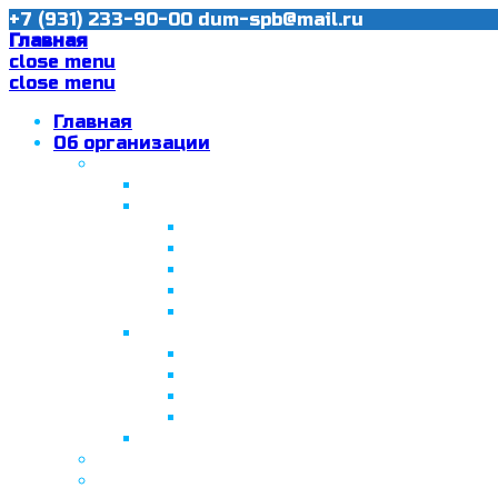
+7 (931) 233-90-00
dum-spb@mail.ru
Главная
close menu
close menu
Главная
Об организации
Ислам в Санкт-Петербурге
Муфтий Пончаев Ж.Н.
Санкт-Петербург – северная столи
Санкт-Петербургская Соборная
Вторая Санкт-Петербургская м
Программа «Толерантность» в С
Программа «Толерантность» в С
Сабантуй в Санкт-Петербурге
Татарская национально-культурная
Празднование 10-летия ТНКА
ВНПК «Институт НКА в обществ
Президент Татарстана встрети
Минтимер Шаймиев посетил муз
Фонд “Возрождение ислама, исламс
Муфтий Панчеев Р.Д.
Санкт-Петербургская Восточная Акаде