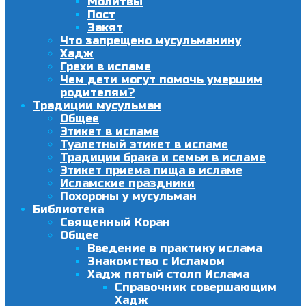
Молитвы
Пост
Закят
Что запрещено мусульманину
Хадж
Грехи в исламе
Чем дети могут помочь умершим
родителям?
Традиции мусульман
Общее
Этикет в исламе
Туалетный этикет в исламе
Традиции брака и семьи в исламе
Этикет приема пища в исламе
Исламские праздники
Похороны у мусульман
Библиотека
Священный Коран
Общее
Введение в практику ислама
Знакомство с Исламом
Хадж пятый столп Ислама
Справочник совершающим
Хадж