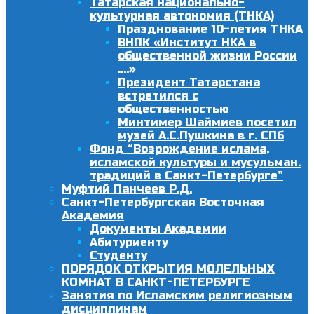
Татарская национально-
культурная автономия (ТНКА)
Празднование 10-летия ТНКА
ВНПК «Институт НКА в
общественной жизни России
….»
Президент Татарстана
встретился с
общественностью
Минтимер Шаймиев посетил
музей А.С.Пушкина в г. СПб
Фонд “Возрождение ислама,
исламской культуры и мусульман.
традиций в Санкт-Петербурге”
Муфтий Панчеев Р.Д.
Санкт-Петербургская Восточная
Академия
Документы Академии
Абитуриенту
Студенту
ПОРЯДОК ОТКРЫТИЯ МОЛЕЛЬНЫХ
КОМНАТ В САНКТ-ПЕТЕРБУРГЕ
Занятия по Исламским религиозным
дисциплинам