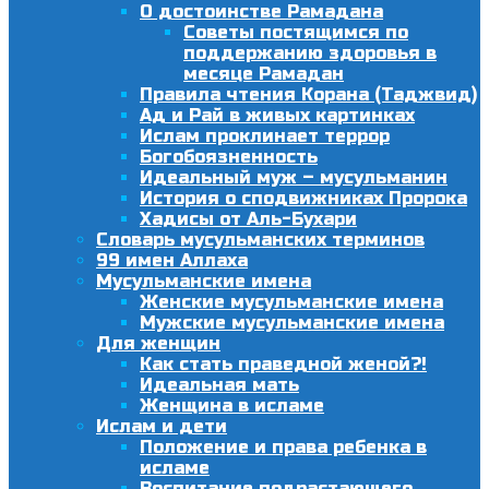
О достоинстве Рамадана
Советы постящимся по
поддержанию здоровья в
месяце Рамадан
Правила чтения Корана (Таджвид)
Ад и Рай в живых картинках
Ислам проклинает террор
Богобоязненность
Идеальный муж – мусульманин
История о сподвижниках Пророка
Хадисы от Аль-Бухари
Словарь мусульманских терминов
99 имен Аллаха
Мусульманские имена
Женские мусульманские имена
Мужские мусульманские имена
Для женщин
Как стать праведной женой?!
Идеальная мать
Женщина в исламе
Ислам и дети
Положение и права ребенка в
исламе
Воспитание подрастающего