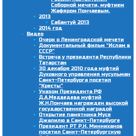
Соборной мечети, муфтием
Жафяром Пончаевым.
2013
Сабантуй 2013
2014 год
Видео
Очерк о Ленинградской мечети
Документальный фильм “Ислам в
СССР”
Встреча у президента Республики
Татарстан
30 декабря 2010 года муфтий
Духовного управления мусульман
Санкт-Петербурга посетил
“Кресты”
Указом Президента РФ
Д.А.Медведева муфтий
Ж.Н.Пончаев награжден высокой
государственной наградой
Открытие памятника Мусе
Джалилю в Санкт-Петербурге
Президент РТ Р.Н. Минниханов
посетил Санкт-Петербургскую