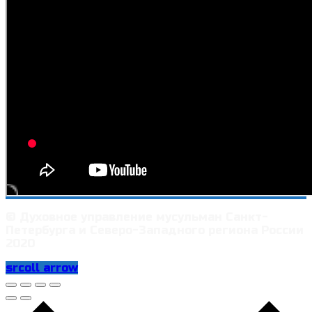
© Духовное управление мусульман Санкт-
Петербурга и Северо-Западного региона России
2020
srcoll arrow