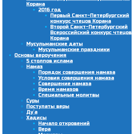
Корана
2016 год
Первый Санкт-Петербургский
конкурс чтецов Корана
Второй Санкт-Петербургский
Всероссийский конкурс чтецов
Корана
Мусульманские даты
Мусульманские праздники
Основы вероучения
5 столпов ислама
Намаз
Порядок совершения намаза
Условия совершения намаза
Совершение намаза
Время намазов
Специальные молитвы
Суры
Постулаты веры
Ду´а
Хадисы
Начало откровений
Вера