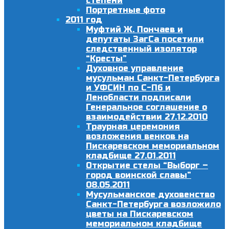
степени
Портретные фото
2011 год
Муфтий Ж. Пончаев и
депутаты ЗагСа посетили
следственный изолятор
“Кресты”
Духовное управление
мусульман Санкт-Петербурга
и УФСИН по С-Пб и
Ленобласти подписали
Генеральное соглашение о
взаимодействии 27.12.2010
Траурная церемония
возложения венков на
Пискаревском мемориальном
кладбище 27.01.2011
Открытие стелы “Выборг –
город воинской славы”
08.05.2011
Мусульманское духовенство
Санкт-Петербурга возложило
цветы на Пискаревском
мемориальном кладбище