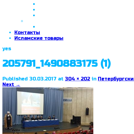
26 апреля 2018 г.
29 сентября 2018 г.
07 ноября 2018 г.
2019 год
26 июня 2019 г.
Контакты
Исламские товары
yes
205791_1490883175 (1)
Published
30.03.2017
at
304 × 202
in
Петербургски
Next
→