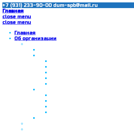
+7 (931) 233-90-00
dum-spb@mail.ru
Главная
close menu
close menu
Главная
Об организации
Ислам в Санкт-Петербурге
Муфтий Пончаев Ж.Н.
Санкт-Петербург – северная столи
Санкт-Петербургская Соборная
Вторая Санкт-Петербургская м
Программа «Толерантность» в С
Программа «Толерантность» в С
Сабантуй в Санкт-Петербурге
Татарская национально-культурная
Празднование 10-летия ТНКА
ВНПК «Институт НКА в обществ
Президент Татарстана встрети
Минтимер Шаймиев посетил муз
Фонд “Возрождение ислама, исламс
Муфтий Панчеев Р.Д.
Санкт-Петербургская Восточная Акаде