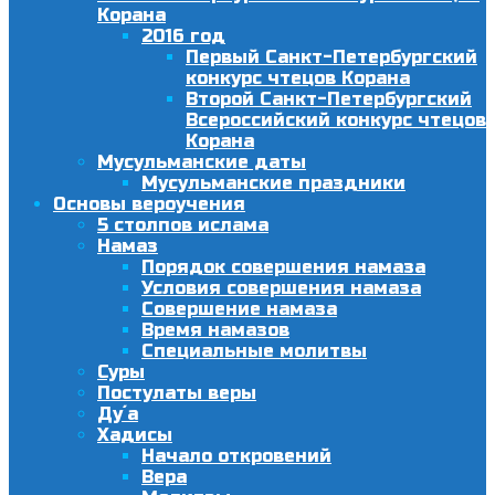
Корана
2016 год
Первый Санкт-Петербургский
конкурс чтецов Корана
Второй Санкт-Петербургский
Всероссийский конкурс чтецов
Корана
Мусульманские даты
Мусульманские праздники
Основы вероучения
5 столпов ислама
Намаз
Порядок совершения намаза
Условия совершения намаза
Совершение намаза
Время намазов
Специальные молитвы
Суры
Постулаты веры
Ду´а
Хадисы
Начало откровений
Вера