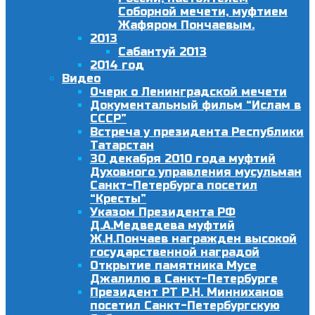
Соборной мечети, муфтием
Жафяром Пончаевым.
2013
Сабантуй 2013
2014 год
Видео
Очерк о Ленинградской мечети
Документальный фильм “Ислам в
СССР”
Встреча у президента Республики
Татарстан
30 декабря 2010 года муфтий
Духовного управления мусульман
Санкт-Петербурга посетил
“Кресты”
Указом Президента РФ
Д.А.Медведева муфтий
Ж.Н.Пончаев награжден высокой
государственной наградой
Открытие памятника Мусе
Джалилю в Санкт-Петербурге
Президент РТ Р.Н. Минниханов
посетил Санкт-Петербургскую