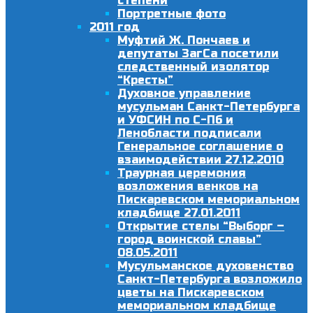
степени
Портретные фото
2011 год
Муфтий Ж. Пончаев и
депутаты ЗагСа посетили
следственный изолятор
“Кресты”
Духовное управление
мусульман Санкт-Петербурга
и УФСИН по С-Пб и
Ленобласти подписали
Генеральное соглашение о
взаимодействии 27.12.2010
Траурная церемония
возложения венков на
Пискаревском мемориальном
кладбище 27.01.2011
Открытие стелы “Выборг –
город воинской славы”
08.05.2011
Мусульманское духовенство
Санкт-Петербурга возложило
цветы на Пискаревском
мемориальном кладбище