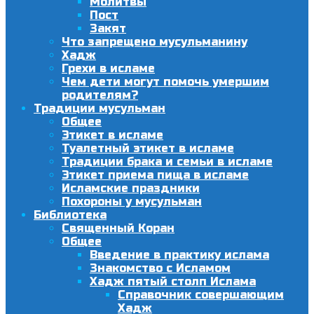
Молитвы
Пост
Закят
Что запрещено мусульманину
Хадж
Грехи в исламе
Чем дети могут помочь умершим
родителям?
Традиции мусульман
Общее
Этикет в исламе
Туалетный этикет в исламе
Традиции брака и семьи в исламе
Этикет приема пища в исламе
Исламские праздники
Похороны у мусульман
Библиотека
Священный Коран
Общее
Введение в практику ислама
Знакомство с Исламом
Хадж пятый столп Ислама
Справочник совершающим
Хадж