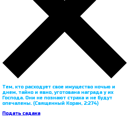
Тем, кто расходует свое имущество ночью и
днем, тайно и явно, уготована награда у их
Господа. Они не познают страха и не будут
опечалены. (Священный Коран, 2:274)
Подать садака