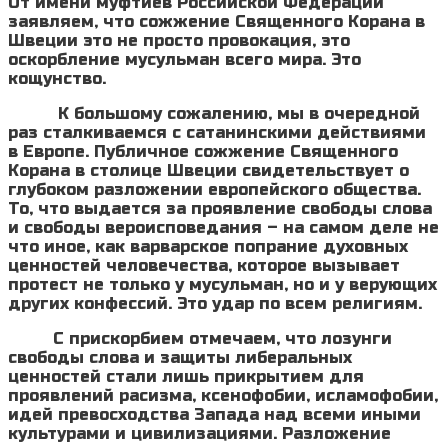
От имени муфтиев Российской Федерации
заявляем, что сожжение Священного Корана в
Швеции это не просто провокация, это
оскорбление мусульман всего мира. Это
кощунство.
К большому сожалению, мы в очередной
раз сталкиваемся с сатанинскими действиями
в Европе. Публичное сожжение Священного
Корана в столице Швеции свидетельствует о
глубоком разложении европейского общества.
То, что выдается за проявление свободы слова
и свободы вероисповедания – на самом деле не
что иное, как варварское попрание духовных
ценностей человечества, которое вызывает
протест не только у мусульман, но и у верующих
других конфессий. Это удар по всем религиям.
С прискорбием отмечаем, что лозунги
свободы слова и защиты либеральных
ценностей стали лишь прикрытием для
проявлений расизма, ксенофобии, исламофобии,
идей превосходства Запада над всеми иными
культурами и цивилизациями. Разложение