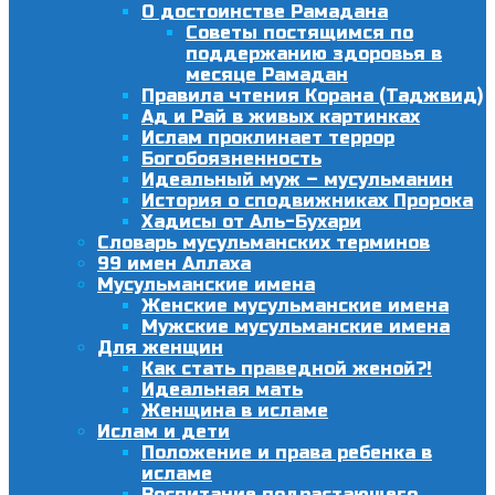
О достоинстве Рамадана
Советы постящимся по
поддержанию здоровья в
месяце Рамадан
Правила чтения Корана (Таджвид)
Ад и Рай в живых картинках
Ислам проклинает террор
Богобоязненность
Идеальный муж – мусульманин
История о сподвижниках Пророка
Хадисы от Аль-Бухари
Словарь мусульманских терминов
99 имен Аллаха
Мусульманские имена
Женские мусульманские имена
Мужские мусульманские имена
Для женщин
Как стать праведной женой?!
Идеальная мать
Женщина в исламе
Ислам и дети
Положение и права ребенка в
исламе
Воспитание подрастающего