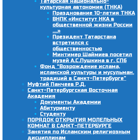
Татарская национально-
культурная автономия (ТНКА)
Празднование 10-летия ТНКА
ВНПК «Институт НКА в
общественной жизни России
….»
Президент Татарстана
встретился с
общественностью
Минтимер Шаймиев посетил
музей А.С.Пушкина в г. СПб
Фонд “Возрождение ислама,
исламской культуры и мусульман.
традиций в Санкт-Петербурге”
Муфтий Панчеев Р.Д.
Санкт-Петербургская Восточная
Академия
Документы Академии
Абитуриенту
Студенту
ПОРЯДОК ОТКРЫТИЯ МОЛЕЛЬНЫХ
КОМНАТ В САНКТ-ПЕТЕРБУРГЕ
Занятия по Исламским религиозным
дисциплинам