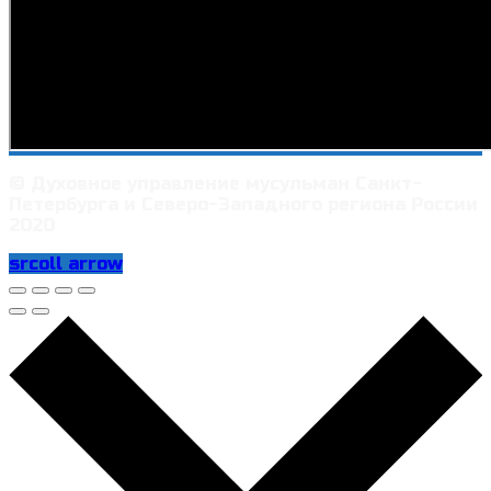
© Духовное управление мусульман Санкт-
Петербурга и Северо-Западного региона России
2020
srcoll arrow