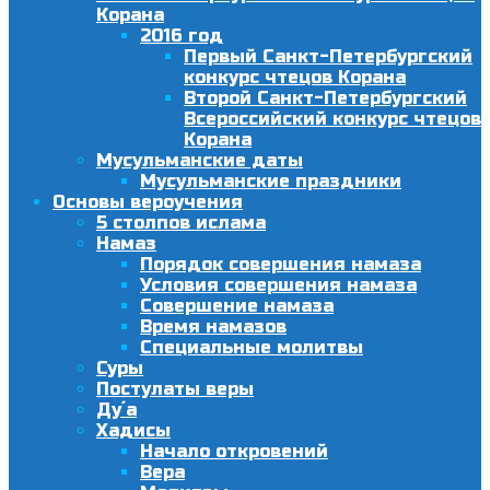
Корана
2016 год
Первый Санкт-Петербургский
конкурс чтецов Корана
Второй Санкт-Петербургский
Всероссийский конкурс чтецов
Корана
Мусульманские даты
Мусульманские праздники
Основы вероучения
5 столпов ислама
Намаз
Порядок совершения намаза
Условия совершения намаза
Совершение намаза
Время намазов
Специальные молитвы
Суры
Постулаты веры
Ду´а
Хадисы
Начало откровений
Вера