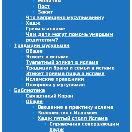
Молитвы
Пост
Закят
Что запрещено мусульманину
Хадж
Грехи в исламе
Чем дети могут помочь умершим
родителям?
Традиции мусульман
Общее
Этикет в исламе
Туалетный этикет в исламе
Традиции брака и семьи в исламе
Этикет приема пища в исламе
Исламские праздники
Похороны у мусульман
Библиотека
Священный Коран
Общее
Введение в практику ислама
Знакомство с Исламом
Хадж пятый столп Ислама
Справочник совершающим
Хадж