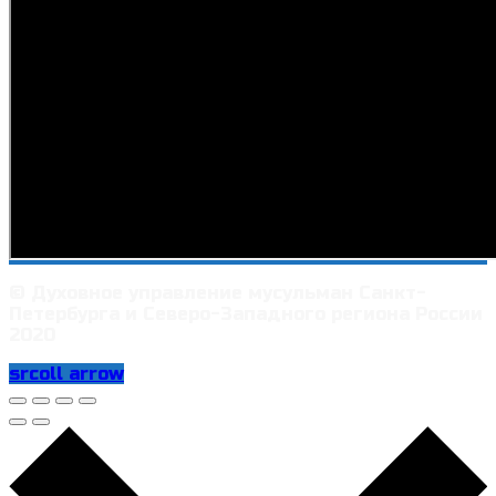
© Духовное управление мусульман Санкт-
Петербурга и Северо-Западного региона России
2020
srcoll arrow