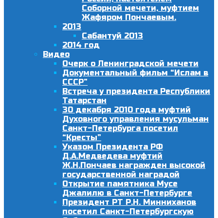
Соборной мечети, муфтием
Жафяром Пончаевым.
2013
Сабантуй 2013
2014 год
Видео
Очерк о Ленинградской мечети
Документальный фильм “Ислам в
СССР”
Встреча у президента Республики
Татарстан
30 декабря 2010 года муфтий
Духовного управления мусульман
Санкт-Петербурга посетил
“Кресты”
Указом Президента РФ
Д.А.Медведева муфтий
Ж.Н.Пончаев награжден высокой
государственной наградой
Открытие памятника Мусе
Джалилю в Санкт-Петербурге
Президент РТ Р.Н. Минниханов
посетил Санкт-Петербургскую