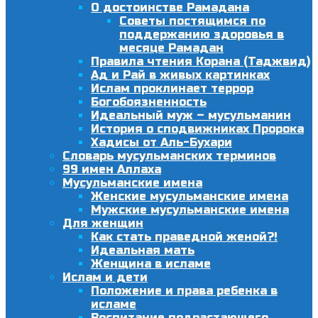
О достоинстве Рамадана
Советы постящимся по
поддержанию здоровья в
месяце Рамадан
Правила чтения Корана (Таджвид)
Ад и Рай в живых картинках
Ислам проклинает террор
Богобоязненность
Идеальный муж – мусульманин
История о сподвижниках Пророка
Хадисы от Аль-Бухари
Словарь мусульманских терминов
99 имен Аллаха
Мусульманские имена
Женские мусульманские имена
Мужские мусульманские имена
Для женщин
Как стать праведной женой?!
Идеальная мать
Женщина в исламе
Ислам и дети
Положение и права ребенка в
исламе
Воспитание подрастающего