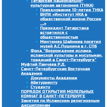
Татарская национально-
культурная автономия (ТНКА)
Празднование 10-летия ТНКА
ВНПК «Институт НКА в
общественной жизни России
….»
Президент Татарстана
встретился с
общественностью
Минтимер Шаймиев посетил
музей А.С.Пушкина в г. СПб
Фонд “Возрождение ислама,
исламской культуры и мусульман.
традиций в Санкт-Петербурге”
Муфтий Панчеев Р.Д.
Санкт-Петербургская Восточная
Академия
Документы Академии
Абитуриенту
Студенту
ПОРЯДОК ОТКРЫТИЯ МОЛЕЛЬНЫХ
КОМНАТ В САНКТ-ПЕТЕРБУРГЕ
Занятия по Исламским религиозным
дисциплинам