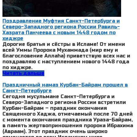
Поздравление Муфтия Санкт-Петербурга и
Северо-Западного региона России Равиль-
Хазрата Панчеева с новым 1448 годом по
хиджре
Дорогие братья и сёстры в Исламе! От имени
всей Уммы Пророка Мухаммада (мир ему и
благословение Аллаhа) приветствую всех нас и
поздравляю с наступлением нового 1448 года
по хиджре.
Читать дальше
Праздничный намаз Курбан-Байрам прошел в
Санкт-Петербурге
Сегодня мусульмане Санкт-Петербурга и
Северо-Западного региона России встретили
Курбан-Байрам – праздник окончания
Священного Хаджа, отмечаемый после 70 дней
с момента окончания праздника Ураза-Байрам,
в память жертвоприношения пророка Ибрахима
(Авраам). Этот праздник очень широко