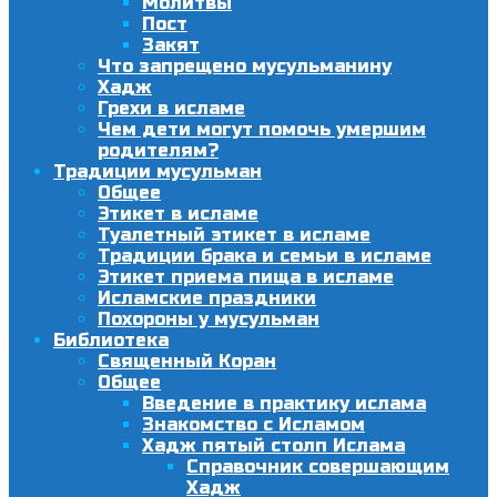
Молитвы
Пост
Закят
Что запрещено мусульманину
Хадж
Грехи в исламе
Чем дети могут помочь умершим
родителям?
Традиции мусульман
Общее
Этикет в исламе
Туалетный этикет в исламе
Традиции брака и семьи в исламе
Этикет приема пища в исламе
Исламские праздники
Похороны у мусульман
Библиотека
Священный Коран
Общее
Введение в практику ислама
Знакомство с Исламом
Хадж пятый столп Ислама
Справочник совершающим
Хадж