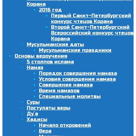
Корана
2016 год
Первый Санкт-Петербургский
конкурс чтецов Корана
Второй Санкт-Петербургский
Всероссийский конкурс чтецов
Корана
Мусульманские даты
Мусульманские праздники
Основы вероучения
5 столпов ислама
Намаз
Порядок совершения намаза
Условия совершения намаза
Совершение намаза
Время намазов
Специальные молитвы
Суры
Постулаты веры
Ду´а
Хадисы
Начало откровений
Вера