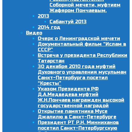
Соборной мечети, муфтием
Жафяром Пончаевым.
2013
Сабантуй 2013
2014 год
Видео
Очерк о Ленинградской мечети
Документальный фильм “Ислам в
СССР”
Встреча у президента Республики
Татарстан
30 декабря 2010 года муфтий
Духовного управления мусульман
Санкт-Петербурга посетил
“Кресты”
Указом Президента РФ
Д.А.Медведева муфтий
Ж.Н.Пончаев награжден высокой
государственной наградой
Открытие памятника Мусе
Джалилю в Санкт-Петербурге
Президент РТ Р.Н. Минниханов
посетил Санкт-Петербургскую