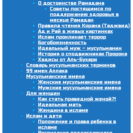
О достоинстве Рамадана
Советы постящимся по
поддержанию здоровья в
месяце Рамадан
Правила чтения Корана (Таджвид)
Ад и Рай в живых картинках
Ислам проклинает террор
Богобоязненность
Идеальный муж – мусульманин
История о сподвижниках Пророка
Хадисы от Аль-Бухари
Словарь мусульманских терминов
99 имен Аллаха
Мусульманские имена
Женские мусульманские имена
Мужские мусульманские имена
Для женщин
Как стать праведной женой?!
Идеальная мать
Женщина в исламе
Ислам и дети
Положение и права ребенка в
исламе
Воспитание подрастающего