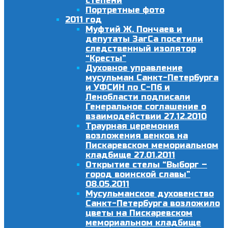
степени
Портретные фото
2011 год
Муфтий Ж. Пончаев и
депутаты ЗагСа посетили
следственный изолятор
“Кресты”
Духовное управление
мусульман Санкт-Петербурга
и УФСИН по С-Пб и
Ленобласти подписали
Генеральное соглашение о
взаимодействии 27.12.2010
Траурная церемония
возложения венков на
Пискаревском мемориальном
кладбище 27.01.2011
Открытие стелы “Выборг –
город воинской славы”
08.05.2011
Мусульманское духовенство
Санкт-Петербурга возложило
цветы на Пискаревском
мемориальном кладбище