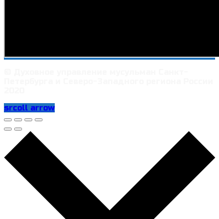
© Духовное управление мусульман Санкт-
Петербурга и Северо-Западного региона России
2020
srcoll arrow