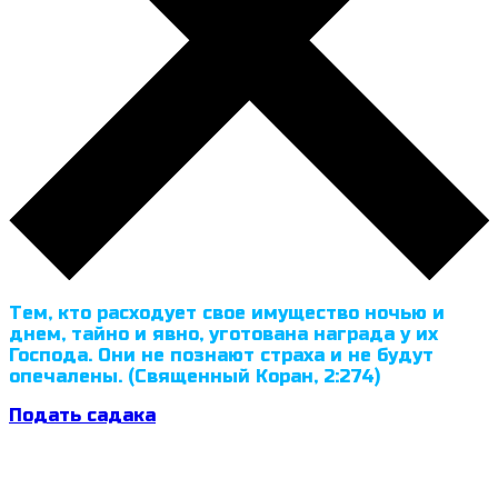
Тем, кто расходует свое имущество ночью и
днем, тайно и явно, уготована награда у их
Господа. Они не познают страха и не будут
опечалены. (Священный Коран, 2:274)
Подать садака