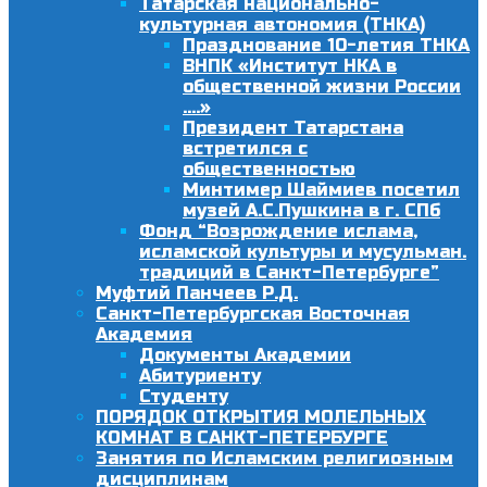
Татарская национально-
культурная автономия (ТНКА)
Празднование 10-летия ТНКА
ВНПК «Институт НКА в
общественной жизни России
….»
Президент Татарстана
встретился с
общественностью
Минтимер Шаймиев посетил
музей А.С.Пушкина в г. СПб
Фонд “Возрождение ислама,
исламской культуры и мусульман.
традиций в Санкт-Петербурге”
Муфтий Панчеев Р.Д.
Санкт-Петербургская Восточная
Академия
Документы Академии
Абитуриенту
Студенту
ПОРЯДОК ОТКРЫТИЯ МОЛЕЛЬНЫХ
КОМНАТ В САНКТ-ПЕТЕРБУРГЕ
Занятия по Исламским религиозным
дисциплинам