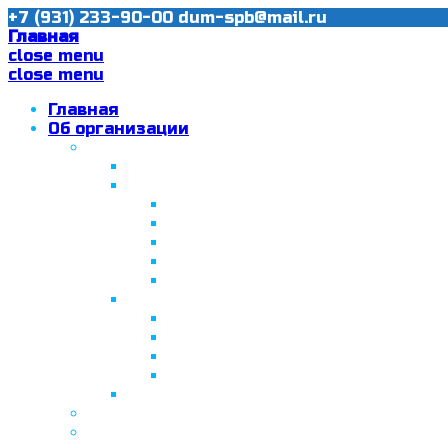
+7 (931) 233-90-00
dum-spb@mail.ru
Главная
close menu
close menu
Главная
Об организации
Ислам в Санкт-Петербурге
Муфтий Пончаев Ж.Н.
Санкт-Петербург – северная столи
Санкт-Петербургская Соборная
Вторая Санкт-Петербургская м
Программа «Толерантность» в С
Программа «Толерантность» в С
Сабантуй в Санкт-Петербурге
Татарская национально-культурная
Празднование 10-летия ТНКА
ВНПК «Институт НКА в обществ
Президент Татарстана встрети
Минтимер Шаймиев посетил муз
Фонд “Возрождение ислама, исламс
Муфтий Панчеев Р.Д.
Санкт-Петербургская Восточная Акаде