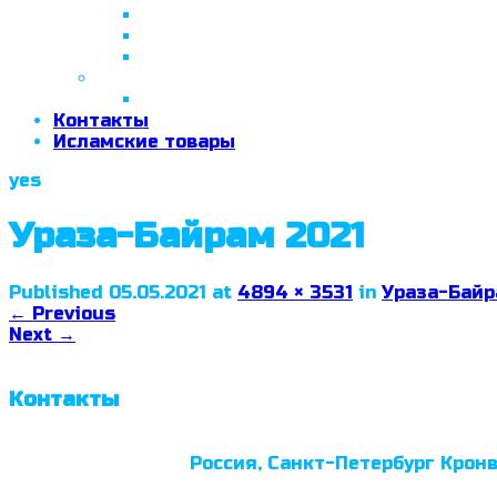
26 апреля 2018 г.
29 сентября 2018 г.
07 ноября 2018 г.
2019 год
26 июня 2019 г.
Контакты
Исламские товары
yes
Ураза-Байрам 2021
Published
05.05.2021
at
4894 × 3531
in
Ураза-Байр
←
Previous
Next
→
Контакты
Россия, Санкт-Петербург Кронв