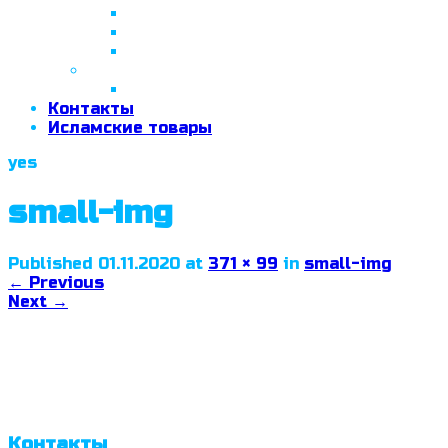
26 апреля 2018 г.
29 сентября 2018 г.
07 ноября 2018 г.
2019 год
26 июня 2019 г.
Контакты
Исламские товары
yes
small-img
Published
01.11.2020
at
371 × 99
in
small-img
←
Previous
Next
→
Контакты