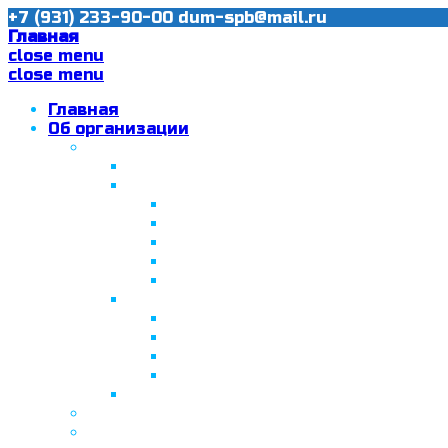
+7 (931) 233-90-00
dum-spb@mail.ru
Главная
close menu
close menu
Главная
Об организации
Ислам в Санкт-Петербурге
Муфтий Пончаев Ж.Н.
Санкт-Петербург – северная столи
Санкт-Петербургская Соборная
Вторая Санкт-Петербургская м
Программа «Толерантность» в С
Программа «Толерантность» в С
Сабантуй в Санкт-Петербурге
Татарская национально-культурная
Празднование 10-летия ТНКА
ВНПК «Институт НКА в обществ
Президент Татарстана встрети
Минтимер Шаймиев посетил муз
Фонд “Возрождение ислама, исламс
Муфтий Панчеев Р.Д.
Санкт-Петербургская Восточная Акаде