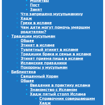
Молитвы
Пост
Закят
Что запрещено мусульманину
Хадж
Грехи в исламе
Чем дети могут помочь умершим
родителям?
Традиции мусульман
Общее
Этикет в исламе
Туалетный этикет в исламе
Традиции брака и семьи в исламе
Этикет приема пища в исламе
Исламские праздники
Похороны у мусульман
Библиотека
Священный Коран
Общее
Введение в практику ислама
Знакомство с Исламом
Хадж пятый столп Ислама
Справочник совершающим
Хадж