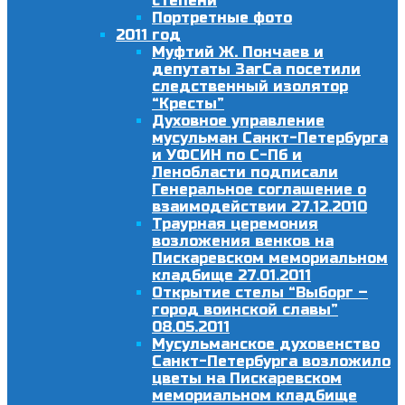
степени
Портретные фото
2011 год
Муфтий Ж. Пончаев и
депутаты ЗагСа посетили
следственный изолятор
“Кресты”
Духовное управление
мусульман Санкт-Петербурга
и УФСИН по С-Пб и
Ленобласти подписали
Генеральное соглашение о
взаимодействии 27.12.2010
Траурная церемония
возложения венков на
Пискаревском мемориальном
кладбище 27.01.2011
Открытие стелы “Выборг –
город воинской славы”
08.05.2011
Мусульманское духовенство
Санкт-Петербурга возложило
цветы на Пискаревском
мемориальном кладбище