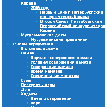
Корана
2016 год
Первый Санкт-Петербургский
конкурс чтецов Корана
Второй Санкт-Петербургский
Всероссийский конкурс чтецов
Корана
Мусульманские даты
Мусульманские праздники
Основы вероучения
5 столпов ислама
Намаз
Порядок совершения намаза
Условия совершения намаза
Совершение намаза
Время намазов
Специальные молитвы
Суры
Постулаты веры
Ду´а
Хадисы
Начало откровений
Вера