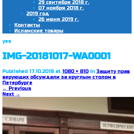
29 сентября 2018 г.
07 ноября 2018 г.
2019 год
26 июня 2019 г.
Контакты
Исламские товары
yes
IMG-20181017-WA0001
Published
17.10.2018
at
1080 × 810
in
Защиту прав
верующих обсуждали за круглым столом в
Петербурге
←
Previous
Next
→