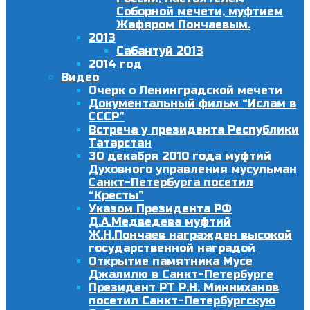
Соборной мечети, муфтием
Жафяром Пончаевым.
2013
Сабантуй 2013
2014 год
Видео
Очерк о Ленинградской мечети
Документальный фильм “Ислам в
СССР”
Встреча у президента Республики
Татарстан
30 декабря 2010 года муфтий
Духовного управления мусульман
Санкт-Петербурга посетил
“Кресты”
Указом Президента РФ
Д.А.Медведева муфтий
Ж.Н.Пончаев награжден высокой
государственной наградой
Открытие памятника Мусе
Джалилю в Санкт-Петербурге
Президент РТ Р.Н. Минниханов
посетил Санкт-Петербургскую