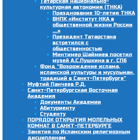
Татарская национально-
культурная автономия (ТНКА)
Празднование 10-летия ТНКА
ВНПК «Институт НКА в
общественной жизни России
….»
Президент Татарстана
встретился с
общественностью
Минтимер Шаймиев посетил
музей А.С.Пушкина в г. СПб
Фонд “Возрождение ислама,
исламской культуры и мусульман.
традиций в Санкт-Петербурге”
Муфтий Панчеев Р.Д.
Санкт-Петербургская Восточная
Академия
Документы Академии
Абитуриенту
Студенту
ПОРЯДОК ОТКРЫТИЯ МОЛЕЛЬНЫХ
КОМНАТ В САНКТ-ПЕТЕРБУРГЕ
Занятия по Исламским религиозным
дисциплинам