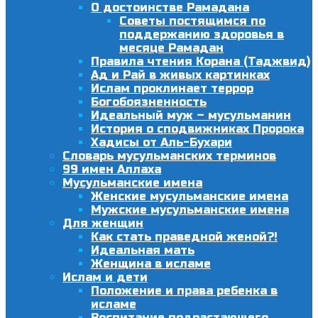
О достоинстве Рамадана
Советы постящимся по
поддержанию здоровья в
месяце Рамадан
Правила чтения Корана (Таджвид)
Ад и Рай в живых картинках
Ислам проклинает террор
Богобоязненность
Идеальный муж – мусульманин
История о сподвижниках Пророка
Хадисы от Аль-Бухари
Словарь мусульманских терминов
99 имен Аллаха
Мусульманские имена
Женские мусульманские имена
Мужские мусульманские имена
Для женщин
Как стать праведной женой?!
Идеальная мать
Женщина в исламе
Ислам и дети
Положение и права ребенка в
исламе
Воспитание подрастающего