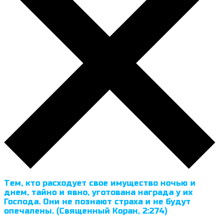
Тем, кто расходует свое имущество ночью и
днем, тайно и явно, уготована награда у их
Господа. Они не познают страха и не будут
опечалены. (Священный Коран, 2:274)