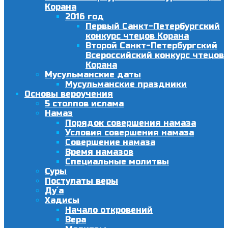
Корана
2016 год
Первый Санкт-Петербургский
конкурс чтецов Корана
Второй Санкт-Петербургский
Всероссийский конкурс чтецов
Корана
Мусульманские даты
Мусульманские праздники
Основы вероучения
5 столпов ислама
Намаз
Порядок совершения намаза
Условия совершения намаза
Совершение намаза
Время намазов
Специальные молитвы
Суры
Постулаты веры
Ду´а
Хадисы
Начало откровений
Вера