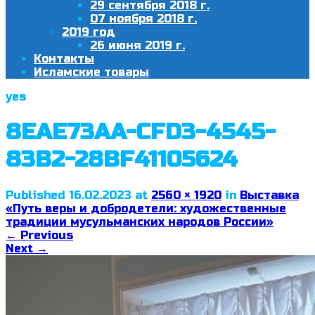
29 сентября 2018 г.
07 ноября 2018 г.
2019 год
26 июня 2019 г.
Контакты
Исламские товары
yes
8EAE73AA-CFD3-4545-
83B2-28BF41105624
Published
16.02.2023
at
2560 × 1920
in
Выставка
«Путь веры и добродетели: художественные
традиции мусульманских народов России»
←
Previous
Next
→