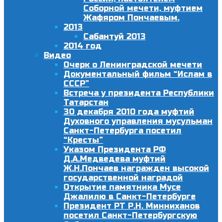
Соборной мечети, муфтием
Жафяром Пончаевым.
2013
Сабантуй 2013
2014 год
Видео
Очерк о Ленинградской мечети
Документальный фильм “Ислам в
СССР”
Встреча у президента Республики
Татарстан
30 декабря 2010 года муфтий
Духовного управления мусульман
Санкт-Петербурга посетил
“Кресты”
Указом Президента РФ
Д.А.Медведева муфтий
Ж.Н.Пончаев награжден высокой
государственной наградой
Открытие памятника Мусе
Джалилю в Санкт-Петербурге
Президент РТ Р.Н. Минниханов
посетил Санкт-Петербургскую