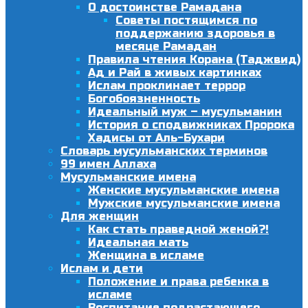
О достоинстве Рамадана
Советы постящимся по
поддержанию здоровья в
месяце Рамадан
Правила чтения Корана (Таджвид)
Ад и Рай в живых картинках
Ислам проклинает террор
Богобоязненность
Идеальный муж – мусульманин
История о сподвижниках Пророка
Хадисы от Аль-Бухари
Словарь мусульманских терминов
99 имен Аллаха
Мусульманские имена
Женские мусульманские имена
Мужские мусульманские имена
Для женщин
Как стать праведной женой?!
Идеальная мать
Женщина в исламе
Ислам и дети
Положение и права ребенка в
исламе
Воспитание подрастающего