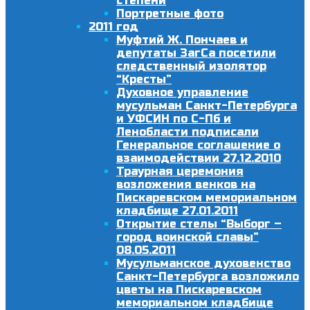
степени
Портретные фото
2011 год
Муфтий Ж. Пончаев и
депутаты ЗагСа посетили
следственный изолятор
“Кресты”
Духовное управление
мусульман Санкт-Петербурга
и УФСИН по С-Пб и
Ленобласти подписали
Генеральное соглашение о
взаимодействии 27.12.2010
Траурная церемония
возложения венков на
Пискаревском мемориальном
кладбище 27.01.2011
Открытие стелы “Выборг –
город воинской славы”
08.05.2011
Мусульманское духовенство
Санкт-Петербурга возложило
цветы на Пискаревском
мемориальном кладбище