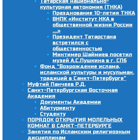
Татарская национально-
культурная автономия (ТНКА)
Празднование 10-летия ТНКА
ВНПК «Институт НКА в
общественной жизни России
….»
Президент Татарстана
встретился с
общественностью
Минтимер Шаймиев посетил
музей А.С.Пушкина в г. СПб
Фонд “Возрождение ислама,
исламской культуры и мусульман.
традиций в Санкт-Петербурге”
Муфтий Панчеев Р.Д.
Санкт-Петербургская Восточная
Академия
Документы Академии
Абитуриенту
Студенту
ПОРЯДОК ОТКРЫТИЯ МОЛЕЛЬНЫХ
КОМНАТ В САНКТ-ПЕТЕРБУРГЕ
Занятия по Исламским религиозным
дисциплинам