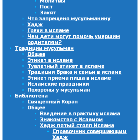
Молитвы
Пост
Закят
Что запрещено мусульманину
Хадж
Грехи в исламе
Чем дети могут помочь умершим
родителям?
Традиции мусульман
Общее
Этикет в исламе
Туалетный этикет в исламе
Традиции брака и семьи в исламе
Этикет приема пища в исламе
Исламские праздники
Похороны у мусульман
Библиотека
Священный Коран
Общее
Введение в практику ислама
Знакомство с Исламом
Хадж пятый столп Ислама
Справочник совершающим
Хадж