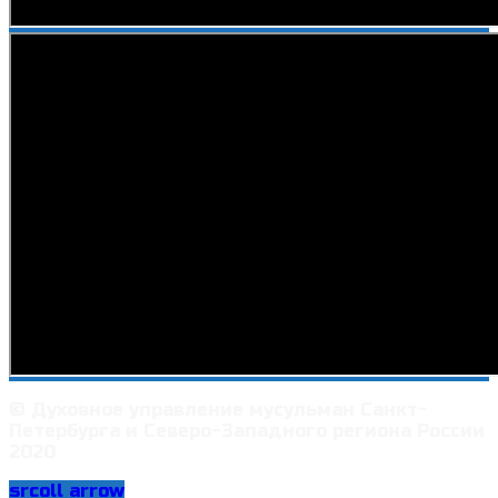
© Духовное управление мусульман Санкт-
Петербурга и Северо-Западного региона России
2020
srcoll arrow