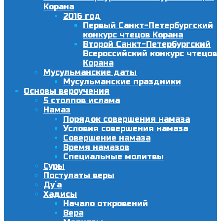
Корана
2016 год
Первый Санкт-Петербургский
конкурс чтецов Корана
Второй Санкт-Петербургский
Всероссийский конкурс чтецов
Корана
Мусульманские даты
Мусульманские праздники
Основы вероучения
5 столпов ислама
Намаз
Порядок совершения намаза
Условия совершения намаза
Совершение намаза
Время намазов
Специальные молитвы
Суры
Постулаты веры
Ду´а
Хадисы
Начало откровений
Вера