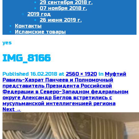
29 сентября 2018 г.
07 ноября 2018 г.
2019 год
26 июня 2019 г.
Контакты
Исламские товары
yes
IMG_8166
Published
16.02.2018
at
2560 × 1920
in
Муфтий
Равиль-Хазрат Панчеев и Полномочный
представитель Президента Российской
Федерации в Северо-Западном федеральном
округе Александр Беглов встретились с
мусульманской интеллигенцией региона
Next
→