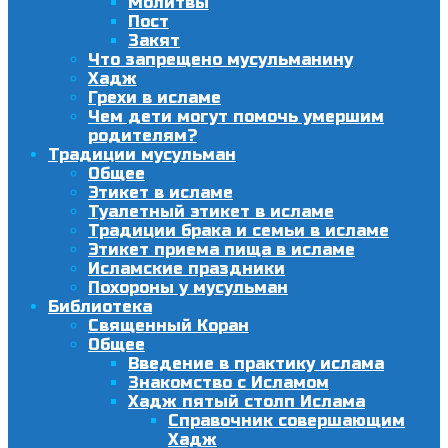
Молитвы
Пост
Закят
Что запрещено мусульманину
Хадж
Грехи в исламе
Чем дети могут помочь умершим
родителям?
Традиции мусульман
Общее
Этикет в исламе
Туалетный этикет в исламе
Традиции брака и семьи в исламе
Этикет приема пища в исламе
Исламские праздники
Похороны у мусульман
Библиотека
Священный Коран
Общее
Введение в практику ислама
Знакомство с Исламом
Хадж пятый столп Ислама
Справочник совершающим
Хадж