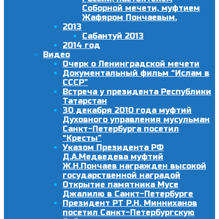
Соборной мечети, муфтием
Жафяром Пончаевым.
2013
Сабантуй 2013
2014 год
Видео
Очерк о Ленинградской мечети
Документальный фильм “Ислам в
СССР”
Встреча у президента Республики
Татарстан
30 декабря 2010 года муфтий
Духовного управления мусульман
Санкт-Петербурга посетил
“Кресты”
Указом Президента РФ
Д.А.Медведева муфтий
Ж.Н.Пончаев награжден высокой
государственной наградой
Открытие памятника Мусе
Джалилю в Санкт-Петербурге
Президент РТ Р.Н. Минниханов
посетил Санкт-Петербургскую