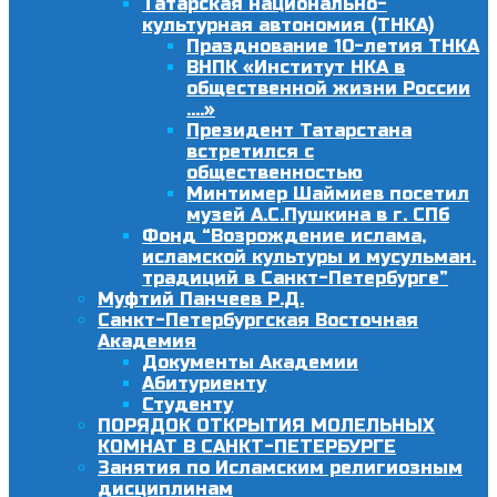
Татарская национально-
культурная автономия (ТНКА)
Празднование 10-летия ТНКА
ВНПК «Институт НКА в
общественной жизни России
….»
Президент Татарстана
встретился с
общественностью
Минтимер Шаймиев посетил
музей А.С.Пушкина в г. СПб
Фонд “Возрождение ислама,
исламской культуры и мусульман.
традиций в Санкт-Петербурге”
Муфтий Панчеев Р.Д.
Санкт-Петербургская Восточная
Академия
Документы Академии
Абитуриенту
Студенту
ПОРЯДОК ОТКРЫТИЯ МОЛЕЛЬНЫХ
КОМНАТ В САНКТ-ПЕТЕРБУРГЕ
Занятия по Исламским религиозным
дисциплинам