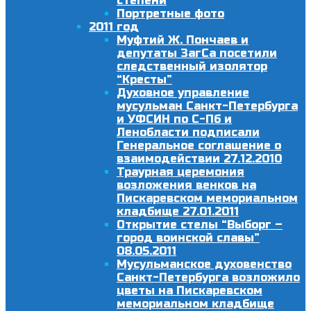
степени
Портретные фото
2011 год
Муфтий Ж. Пончаев и
депутаты ЗагСа посетили
следственный изолятор
“Кресты”
Духовное управление
мусульман Санкт-Петербурга
и УФСИН по С-Пб и
Ленобласти подписали
Генеральное соглашение о
взаимодействии 27.12.2010
Траурная церемония
возложения венков на
Пискаревском мемориальном
кладбище 27.01.2011
Открытие стелы “Выборг –
город воинской славы”
08.05.2011
Мусульманское духовенство
Санкт-Петербурга возложило
цветы на Пискаревском
мемориальном кладбище