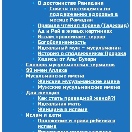
О достоинстве Рамадана
Советы постящимся по
поддержанию здоровья в
месяце Рамадан
Правила чтения Корана (Таджвид)
Ад и Рай в живых картинках
Ислам проклинает террор
Богобоязненность
Идеальный муж – мусульманин
История о сподвижниках Пророка
Хадисы от Аль-Бухари
Словарь мусульманских терминов
99 имен Аллаха
Мусульманские имена
Женские мусульманские имена
Мужские мусульманские имена
Для женщин
Как стать праведной женой?!
Идеальная мать
Женщина в исламе
Ислам и дети
Положение и права ребенка в
исламе
Воспитание подрастающего