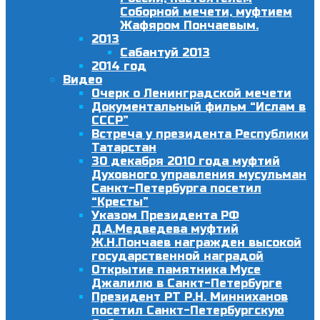
Соборной мечети, муфтием
Жафяром Пончаевым.
2013
Сабантуй 2013
2014 год
Видео
Очерк о Ленинградской мечети
Документальный фильм “Ислам в
СССР”
Встреча у президента Республики
Татарстан
30 декабря 2010 года муфтий
Духовного управления мусульман
Санкт-Петербурга посетил
“Кресты”
Указом Президента РФ
Д.А.Медведева муфтий
Ж.Н.Пончаев награжден высокой
государственной наградой
Открытие памятника Мусе
Джалилю в Санкт-Петербурге
Президент РТ Р.Н. Минниханов
посетил Санкт-Петербургскую