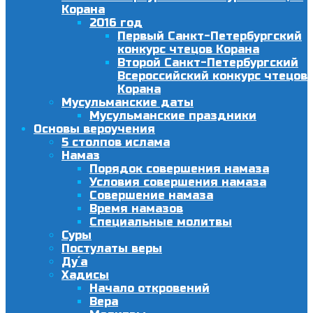
Корана
2016 год
Первый Санкт-Петербургский
конкурс чтецов Корана
Второй Санкт-Петербургский
Всероссийский конкурс чтецов
Корана
Мусульманские даты
Мусульманские праздники
Основы вероучения
5 столпов ислама
Намаз
Порядок совершения намаза
Условия совершения намаза
Совершение намаза
Время намазов
Специальные молитвы
Суры
Постулаты веры
Ду´а
Хадисы
Начало откровений
Вера