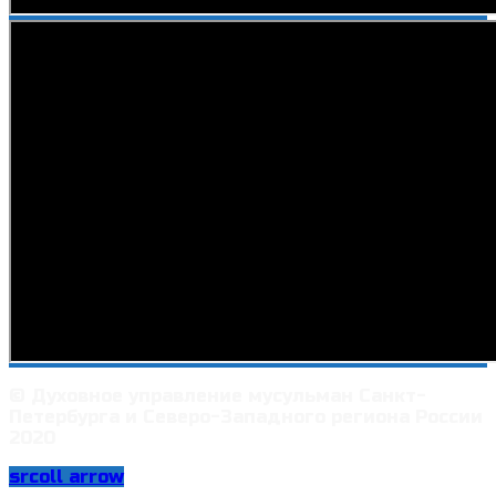
© Духовное управление мусульман Санкт-
Петербурга и Северо-Западного региона России
2020
srcoll arrow