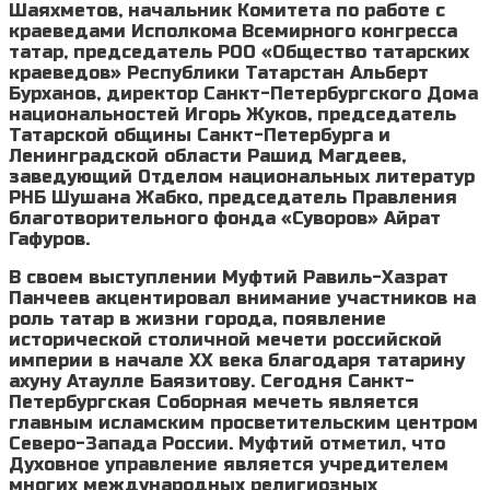
Шаяхметов, начальник Комитета по работе с
краеведами Исполкома Всемирного конгресса
татар, председатель РОО «Общество татарских
краеведов» Республики Татарстан Альберт
Бурханов, директор Санкт-Петербургского Дома
национальностей Игорь Жуков, председатель
Татарской общины Санкт-Петербурга и
Ленинградской области Рашид Магдеев,
заведующий Отделом национальных литератур
РНБ Шушана Жабко, председатель Правления
благотворительного фонда «Суворов» Айрат
Гафуров.
В своем выступлении Муфтий Равиль-Хазрат
Панчеев акцентировал внимание участников на
роль татар в жизни города, появление
исторической столичной мечети российской
империи в начале XX века благодаря татарину
ахуну Атаулле Баязитову. Сегодня Санкт-
Петербургская Соборная мечеть является
главным исламским просветительским центром
Северо-Запада России. Муфтий отметил, что
Духовное управление является учредителем
многих международных религиозных