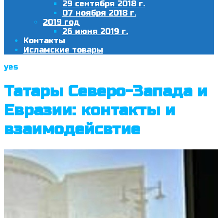
29 сентября 2018 г.
07 ноября 2018 г.
2019 год
26 июня 2019 г.
Контакты
Исламские товары
yes
Татары Северо-Запада и
Евразии: контакты и
взаимодейсвтие