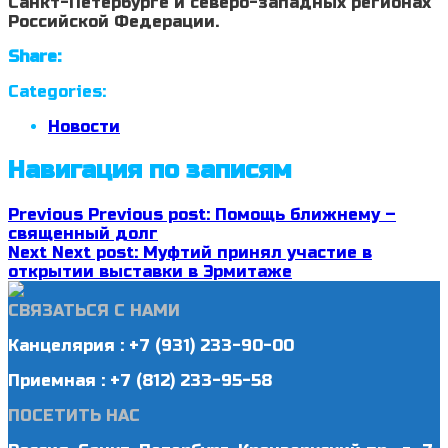
Санкт-Петербурге и северо-западных регионах
Российской Федерации.
Share:
Categories:
Новости
Навигация по записям
Previous
Previous post:
Помощь ближнему –
священный долг
Next
Next post:
Муфтий принял участие в
открытии выставки в Эрмитаже
СВЯЗАТЬСЯ С НАМИ
Канцелярия : +7 (931) 233-90-00
Приемная : +7 (812) 233-95-58
ПОСЕТИТЬ НАС