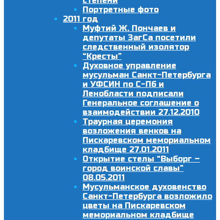
степени
Портретные фото
2011 год
Муфтий Ж. Пончаев и
депутаты ЗагСа посетили
следственный изолятор
“Кресты”
Духовное управление
мусульман Санкт-Петербурга
и УФСИН по С-Пб и
Ленобласти подписали
Генеральное соглашение о
взаимодействии 27.12.2010
Траурная церемония
возложения венков на
Пискаревском мемориальном
кладбище 27.01.2011
Открытие стелы “Выборг –
город воинской славы”
08.05.2011
Мусульманское духовенство
Санкт-Петербурга возложило
цветы на Пискаревском
мемориальном кладбище