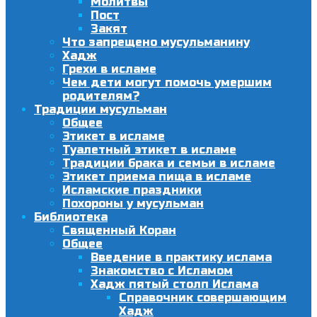
Молитвы
Пост
Закят
Что запрещено мусульманину
Хадж
Грехи в исламе
Чем дети могут помочь умершим
родителям?
Традиции мусульман
Общее
Этикет в исламе
Туалетный этикет в исламе
Традиции брака и семьи в исламе
Этикет приема пища в исламе
Исламские праздники
Похороны у мусульман
Библиотека
Священный Коран
Общее
Введение в практику ислама
Знакомство с Исламом
Хадж пятый столп Ислама
Справочник совершающим
Хадж