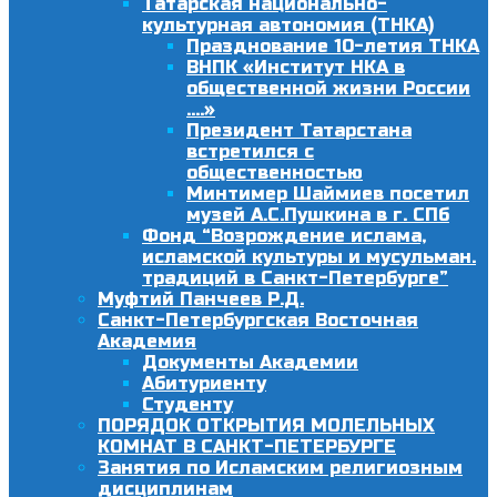
Татарская национально-
культурная автономия (ТНКА)
Празднование 10-летия ТНКА
ВНПК «Институт НКА в
общественной жизни России
….»
Президент Татарстана
встретился с
общественностью
Минтимер Шаймиев посетил
музей А.С.Пушкина в г. СПб
Фонд “Возрождение ислама,
исламской культуры и мусульман.
традиций в Санкт-Петербурге”
Муфтий Панчеев Р.Д.
Санкт-Петербургская Восточная
Академия
Документы Академии
Абитуриенту
Студенту
ПОРЯДОК ОТКРЫТИЯ МОЛЕЛЬНЫХ
КОМНАТ В САНКТ-ПЕТЕРБУРГЕ
Занятия по Исламским религиозным
дисциплинам