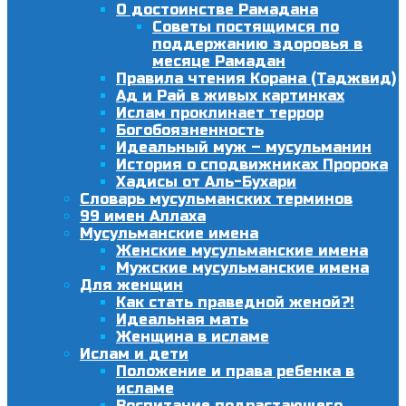
О достоинстве Рамадана
Советы постящимся по
поддержанию здоровья в
месяце Рамадан
Правила чтения Корана (Таджвид)
Ад и Рай в живых картинках
Ислам проклинает террор
Богобоязненность
Идеальный муж – мусульманин
История о сподвижниках Пророка
Хадисы от Аль-Бухари
Словарь мусульманских терминов
99 имен Аллаха
Мусульманские имена
Женские мусульманские имена
Мужские мусульманские имена
Для женщин
Как стать праведной женой?!
Идеальная мать
Женщина в исламе
Ислам и дети
Положение и права ребенка в
исламе
Воспитание подрастающего