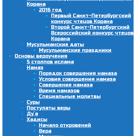
Корана
2016 год
Первый Санкт-Петербургский
конкурс чтецов Корана
Второй Санкт-Петербургский
Всероссийский конкурс чтецов
Корана
Мусульманские даты
Мусульманские праздники
Основы вероучения
5 столпов ислама
Намаз
Порядок совершения намаза
Условия совершения намаза
Совершение намаза
Время намазов
Специальные молитвы
Суры
Постулаты веры
Ду´а
Хадисы
Начало откровений
Вера