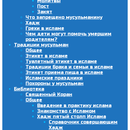
Молитвы
Пост
Закят
Что запрещено мусульманину
Хадж
Грехи в исламе
Чем дети могут помочь умершим
родителям?
Традиции мусульман
Общее
Этикет в исламе
Туалетный этикет в исламе
Традиции брака и семьи в исламе
Этикет приема пища в исламе
Исламские праздники
Похороны у мусульман
Библиотека
Священный Коран
Общее
Введение в практику ислама
Знакомство с Исламом
Хадж пятый столп Ислама
Справочник совершающим
Хадж