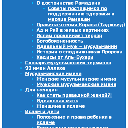
О достоинстве Рамадана
Советы постящимся по
поддержанию здоровья в
месяце Рамадан
Правила чтения Корана (Таджвид)
Ад и Рай в живых картинках
Ислам проклинает террор
Богобоязненность
Идеальный муж – мусульманин
История о сподвижниках Пророка
Хадисы от Аль-Бухари
Словарь мусульманских терминов
99 имен Аллаха
Мусульманские имена
Женские мусульманские имена
Мужские мусульманские имена
Для женщин
Как стать праведной женой?!
Идеальная мать
Женщина в исламе
Ислам и дети
Положение и права ребенка в
исламе
Воспитание подрастающего