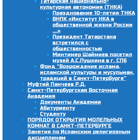
Татарская национально-
культурная автономия (ТНКА)
Празднование 10-летия ТНКА
ВНПК «Институт НКА в
общественной жизни России
….»
Президент Татарстана
встретился с
общественностью
Минтимер Шаймиев посетил
музей А.С.Пушкина в г. СПб
Фонд “Возрождение ислама,
исламской культуры и мусульман.
традиций в Санкт-Петербурге”
Муфтий Панчеев Р.Д.
Санкт-Петербургская Восточная
Академия
Документы Академии
Абитуриенту
Студенту
ПОРЯДОК ОТКРЫТИЯ МОЛЕЛЬНЫХ
КОМНАТ В САНКТ-ПЕТЕРБУРГЕ
Занятия по Исламским религиозным
дисциплинам