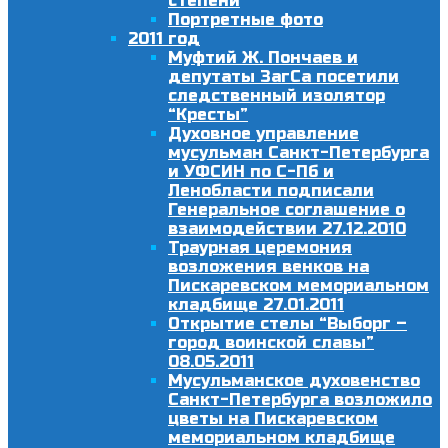
степени
Портретные фото
2011 год
Муфтий Ж. Пончаев и
депутаты ЗагСа посетили
следственный изолятор
“Кресты”
Духовное управление
мусульман Санкт-Петербурга
и УФСИН по С-Пб и
Ленобласти подписали
Генеральное соглашение о
взаимодействии 27.12.2010
Траурная церемония
возложения венков на
Пискаревском мемориальном
кладбище 27.01.2011
Открытие стелы “Выборг –
город воинской славы”
08.05.2011
Мусульманское духовенство
Санкт-Петербурга возложило
цветы на Пискаревском
мемориальном кладбище