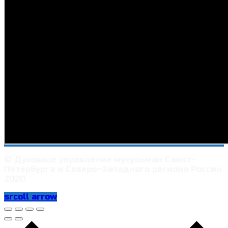
© Духовное управление мусульман Санкт-
Петербурга и Северо-Западного региона России
2020
srcoll arrow