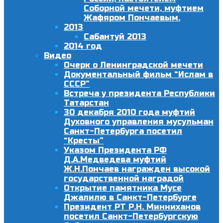
Соборной мечети, муфтием
Жафяром Пончаевым.
2013
Сабантуй 2013
2014 год
Видео
Очерк о Ленинградской мечети
Документальный фильм “Ислам в
СССР”
Встреча у президента Республики
Татарстан
30 декабря 2010 года муфтий
Духовного управления мусульман
Санкт-Петербурга посетил
“Кресты”
Указом Президента РФ
Д.А.Медведева муфтий
Ж.Н.Пончаев награжден высокой
государственной наградой
Открытие памятника Мусе
Джалилю в Санкт-Петербурге
Президент РТ Р.Н. Минниханов
посетил Санкт-Петербургскую