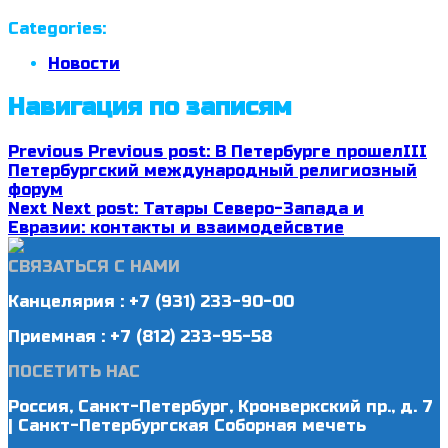
Categories:
Новости
Навигация по записям
Previous
Previous post:
В Петербурге прошелIII
Петербургский международный религиозный
форум
Next
Next post:
Татары Северо-Запада и
Евразии: контакты и взаимодейсвтие
СВЯЗАТЬСЯ С НАМИ
Канцелярия : +7 (931) 233-90-00
Приемная : +7 (812) 233-95-58
ПОСЕТИТЬ НАС
Россия, Санкт-Петербург, Кронверкский пр., д. 7
| Санкт-Петербургская Соборная мечеть