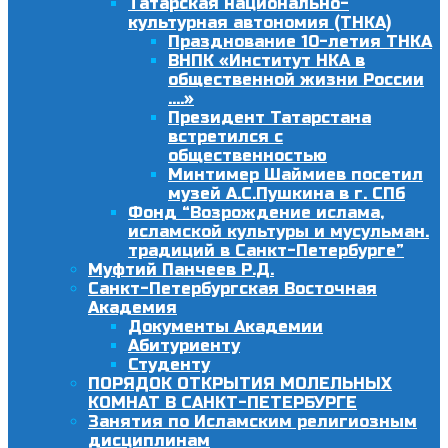
Татарская национально-
культурная автономия (ТНКА)
Празднование 10-летия ТНКА
ВНПК «Институт НКА в
общественной жизни России
….»
Президент Татарстана
встретился с
общественностью
Минтимер Шаймиев посетил
музей А.С.Пушкина в г. СПб
Фонд “Возрождение ислама,
исламской культуры и мусульман.
традиций в Санкт-Петербурге”
Муфтий Панчеев Р.Д.
Санкт-Петербургская Восточная
Академия
Документы Академии
Абитуриенту
Студенту
ПОРЯДОК ОТКРЫТИЯ МОЛЕЛЬНЫХ
КОМНАТ В САНКТ-ПЕТЕРБУРГЕ
Занятия по Исламским религиозным
дисциплинам