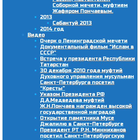
Соборной мечети, муфтием
Жафяром Пончаевым.
2013
Сабантуй 2013
2014 год
Видео
Очерк о Ленинградской мечети
Документальный фильм “Ислам в
СССР”
Встреча у президента Республики
Татарстан
30 декабря 2010 года муфтий
Духовного управления мусульман
Санкт-Петербурга посетил
“Кресты”
Указом Президента РФ
Д.А.Медведева муфтий
Ж.Н.Пончаев награжден высокой
государственной наградой
Открытие памятника Мусе
Джалилю в Санкт-Петербурге
Президент РТ Р.Н. Минниханов
посетил Санкт-Петербургскую