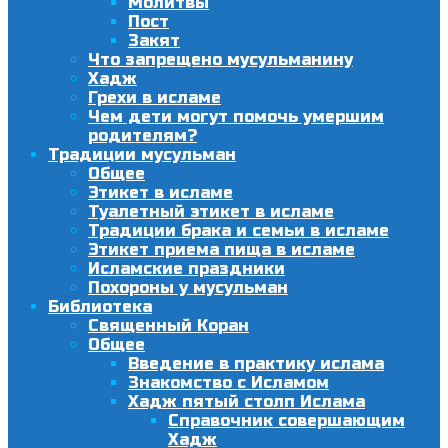
Молитвы
Пост
Закят
Что запрещено мусульманину
Хадж
Грехи в исламе
Чем дети могут помочь умершим
родителям?
Традиции мусульман
Общее
Этикет в исламе
Туалетный этикет в исламе
Традиции брака и семьи в исламе
Этикет приема пища в исламе
Исламские праздники
Похороны у мусульман
Библиотека
Священный Коран
Общее
Введение в практику ислама
Знакомство с Исламом
Хадж пятый столп Ислама
Справочник совершающим
Хадж