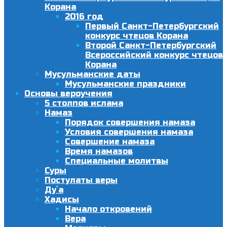
Корана
2016 год
Первый Санкт-Петербургский
конкурс чтецов Корана
Второй Санкт-Петербургский
Всероссийский конкурс чтецов
Корана
Мусульманские даты
Мусульманские праздники
Основы вероучения
5 столпов ислама
Намаз
Порядок совершения намаза
Условия совершения намаза
Совершение намаза
Время намазов
Специальные молитвы
Суры
Постулаты веры
Ду´а
Хадисы
Начало откровений
Вера