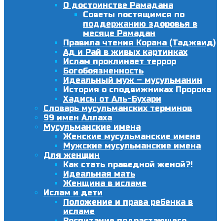
О достоинстве Рамадана
Советы постящимся по
поддержанию здоровья в
месяце Рамадан
Правила чтения Корана (Таджвид)
Ад и Рай в живых картинках
Ислам проклинает террор
Богобоязненность
Идеальный муж – мусульманин
История о сподвижниках Пророка
Хадисы от Аль-Бухари
Словарь мусульманских терминов
99 имен Аллаха
Мусульманские имена
Женские мусульманские имена
Мужские мусульманские имена
Для женщин
Как стать праведной женой?!
Идеальная мать
Женщина в исламе
Ислам и дети
Положение и права ребенка в
исламе
Воспитание подрастающего