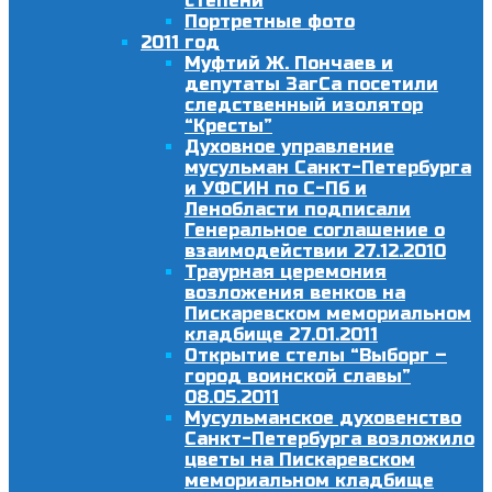
степени
Портретные фото
2011 год
Муфтий Ж. Пончаев и
депутаты ЗагСа посетили
следственный изолятор
“Кресты”
Духовное управление
мусульман Санкт-Петербурга
и УФСИН по С-Пб и
Ленобласти подписали
Генеральное соглашение о
взаимодействии 27.12.2010
Траурная церемония
возложения венков на
Пискаревском мемориальном
кладбище 27.01.2011
Открытие стелы “Выборг –
город воинской славы”
08.05.2011
Мусульманское духовенство
Санкт-Петербурга возложило
цветы на Пискаревском
мемориальном кладбище