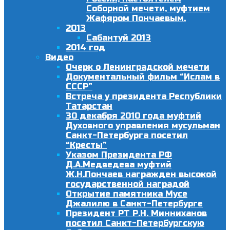
Соборной мечети, муфтием
Жафяром Пончаевым.
2013
Сабантуй 2013
2014 год
Видео
Очерк о Ленинградской мечети
Документальный фильм “Ислам в
СССР”
Встреча у президента Республики
Татарстан
30 декабря 2010 года муфтий
Духовного управления мусульман
Санкт-Петербурга посетил
“Кресты”
Указом Президента РФ
Д.А.Медведева муфтий
Ж.Н.Пончаев награжден высокой
государственной наградой
Открытие памятника Мусе
Джалилю в Санкт-Петербурге
Президент РТ Р.Н. Минниханов
посетил Санкт-Петербургскую