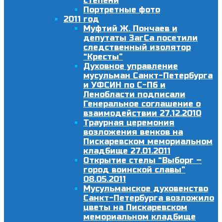
степени
Портретные фото
2011 год
Муфтий Ж. Пончаев и
депутаты ЗагСа посетили
следственный изолятор
“Кресты”
Духовное управление
мусульман Санкт-Петербурга
и УФСИН по С-Пб и
Ленобласти подписали
Генеральное соглашение о
взаимодействии 27.12.2010
Траурная церемония
возложения венков на
Пискаревском мемориальном
кладбище 27.01.2011
Открытие стелы “Выборг –
город воинской славы”
08.05.2011
Мусульманское духовенство
Санкт-Петербурга возложило
цветы на Пискаревском
мемориальном кладбище