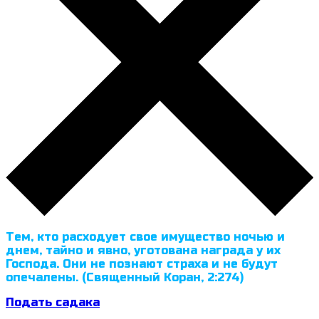
Тем, кто расходует свое имущество ночью и
днем, тайно и явно, уготована награда у их
Господа. Они не познают страха и не будут
опечалены. (Священный Коран, 2:274)
Подать садака