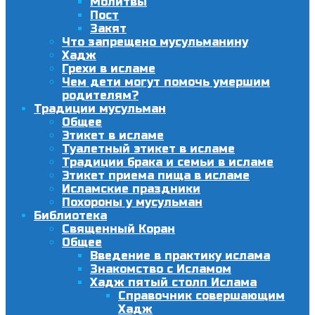
Молитвы
Пост
Закят
Что запрещено мусульманину
Хадж
Грехи в исламе
Чем дети могут помочь умершим
родителям?
Традиции мусульман
Общее
Этикет в исламе
Туалетный этикет в исламе
Традиции брака и семьи в исламе
Этикет приема пища в исламе
Исламские праздники
Похороны у мусульман
Библиотека
Священный Коран
Общее
Введение в практику ислама
Знакомство с Исламом
Хадж пятый столп Ислама
Справочник совершающим
Хадж