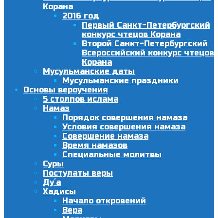
Корана
2016 год
Первый Санкт-Петербургский
конкурс чтецов Корана
Второй Санкт-Петербургский
Всероссийский конкурс чтецов
Корана
Мусульманские даты
Мусульманские праздники
Основы вероучения
5 столпов ислама
Намаз
Порядок совершения намаза
Условия совершения намаза
Совершение намаза
Время намазов
Специальные молитвы
Суры
Постулаты веры
Ду´а
Хадисы
Начало откровений
Вера