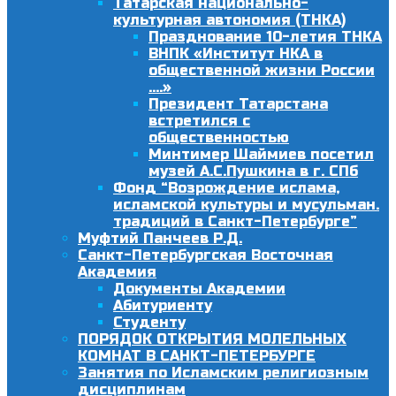
Татарская национально-
культурная автономия (ТНКА)
Празднование 10-летия ТНКА
ВНПК «Институт НКА в
общественной жизни России
….»
Президент Татарстана
встретился с
общественностью
Минтимер Шаймиев посетил
музей А.С.Пушкина в г. СПб
Фонд “Возрождение ислама,
исламской культуры и мусульман.
традиций в Санкт-Петербурге”
Муфтий Панчеев Р.Д.
Санкт-Петербургская Восточная
Академия
Документы Академии
Абитуриенту
Студенту
ПОРЯДОК ОТКРЫТИЯ МОЛЕЛЬНЫХ
КОМНАТ В САНКТ-ПЕТЕРБУРГЕ
Занятия по Исламским религиозным
дисциплинам