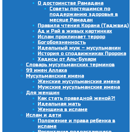
О достоинстве Рамадана
Советы постящимся по
поддержанию здоровья в
месяце Рамадан
Правила чтения Корана (Таджвид)
Ад и Рай в живых картинках
Ислам проклинает террор
Богобоязненность
Идеальный муж – мусульманин
История о сподвижниках Пророка
Хадисы от Аль-Бухари
Словарь мусульманских терминов
99 имен Аллаха
Мусульманские имена
Женские мусульманские имена
Мужские мусульманские имена
Для женщин
Как стать праведной женой?!
Идеальная мать
Женщина в исламе
Ислам и дети
Положение и права ребенка в
исламе
Воспитание подрастающего