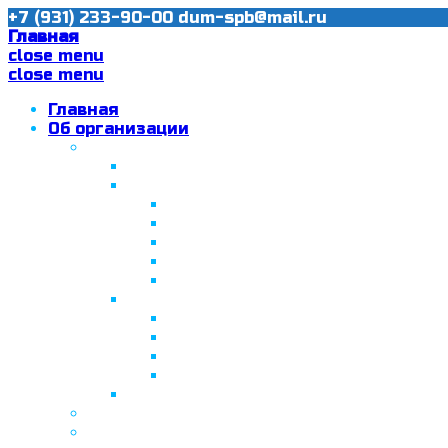
+7 (931) 233-90-00
dum-spb@mail.ru
Главная
close menu
close menu
Главная
Об организации
Ислам в Санкт-Петербурге
Муфтий Пончаев Ж.Н.
Санкт-Петербург – северная столи
Санкт-Петербургская Соборная
Вторая Санкт-Петербургская м
Программа «Толерантность» в С
Программа «Толерантность» в С
Сабантуй в Санкт-Петербурге
Татарская национально-культурная
Празднование 10-летия ТНКА
ВНПК «Институт НКА в обществ
Президент Татарстана встрети
Минтимер Шаймиев посетил муз
Фонд “Возрождение ислама, исламс
Муфтий Панчеев Р.Д.
Санкт-Петербургская Восточная Акаде