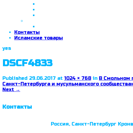
26 апреля 2018 г.
29 сентября 2018 г.
07 ноября 2018 г.
2019 год
26 июня 2019 г.
Контакты
Исламские товары
yes
DSCF4833
Published
29.06.2017
at
1024 × 768
in
В Смольном 
Санкт-Петербурга и мусульманского сообщества
Next
→
Контакты
Россия, Санкт-Петербург Кронв