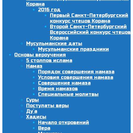
Корана
2016 год
Первый Санкт-Петербургский
конкурс чтецов Корана
Второй Санкт-Петербургский
Всероссийский конкурс чтецов
Корана
Мусульманские даты
Мусульманские праздники
Основы вероучения
5 столпов ислама
Намаз
Порядок совершения намаза
Условия совершения намаза
Совершение намаза
Время намазов
Специальные молитвы
Суры
Постулаты веры
Ду´а
Хадисы
Начало откровений
Вера