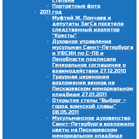
степени
Портретные фото
2011 год
Муфтий Ж. Пончаев и
депутаты ЗагСа посетили
следственный изолятор
“Кресты”
Духовное управление
мусульман Санкт-Петербурга
и УФСИН по С-Пб и
Ленобласти подписали
Генеральное соглашение о
взаимодействии 27.12.2010
Траурная церемония
возложения венков на
Пискаревском мемориальном
кладбище 27.01.2011
Открытие стелы “Выборг –
город воинской славы”
08.05.2011
Мусульманское духовенство
Санкт-Петербурга возложило
цветы на Пискаревском
мемориальном кладбище