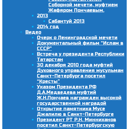
Соборной мечети, муфтием
Жафяром Пончаевым.
2013
Сабантуй 2013
2014 год
Видео
Очерк о Ленинградской мечети
Документальный фильм “Ислам в
СССР”
Встреча у президента Республики
Татарстан
30 декабря 2010 года муфтий
Духовного управления мусульман
Санкт-Петербурга посетил
“Кресты”
Указом Президента РФ
Д.А.Медведева муфтий
Ж.Н.Пончаев награжден высокой
государственной наградой
Открытие памятника Мусе
Джалилю в Санкт-Петербурге
Президент РТ Р.Н. Минниханов
посетил Санкт-Петербургскую