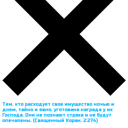
Тем, кто расходует свое имущество ночью и
днем, тайно и явно, уготована награда у их
Господа. Они не познают страха и не будут
опечалены. (Священный Коран, 2:274)