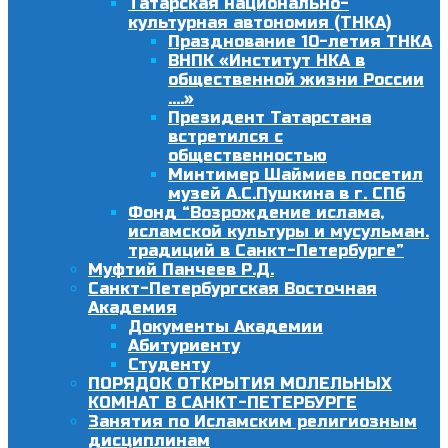
Татарская национально-
культурная автономия (ТНКА)
Празднование 10-летия ТНКА
ВНПК «Институт НКА в
общественной жизни России
….»
Президент Татарстана
встретился с
общественностью
Минтимер Шаймиев посетил
музей А.С.Пушкина в г. СПб
Фонд “Возрождение ислама,
исламской культуры и мусульман.
традиций в Санкт-Петербурге”
Муфтий Панчеев Р.Д.
Санкт-Петербургская Восточная
Академия
Документы Академии
Абитуриенту
Студенту
ПОРЯДОК ОТКРЫТИЯ МОЛЕЛЬНЫХ
КОМНАТ В САНКТ-ПЕТЕРБУРГЕ
Занятия по Исламским религиозным
дисциплинам