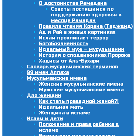
О достоинстве Рамадана
Советы постящимся по
поддержанию здоровья в
месяце Рамадан
Правила чтения Корана (Таджвид)
Ад и Рай в живых картинках
Ислам проклинает террор
Богобоязненность
Идеальный муж – мусульманин
История о сподвижниках Пророка
Хадисы от Аль-Бухари
Словарь мусульманских терминов
99 имен Аллаха
Мусульманские имена
Женские мусульманские имена
Мужские мусульманские имена
Для женщин
Как стать праведной женой?!
Идеальная мать
Женщина в исламе
Ислам и дети
Положение и права ребенка в
исламе
Воспитание подрастающего