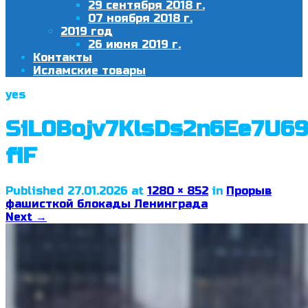
29 сентября 2018 г.
07 ноября 2018 г.
2019 год
26 июня 2019 г.
Контакты
Исламские товары
yes
SiL0Bojv7KlsDs2n6Ee7U6
fiF
Published
27.01.2026
at
1280 × 852
in
Прорыв
фашисткой блокады Ленинграда
Next
→