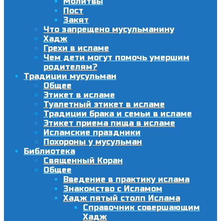
Молитвы
Пост
Закят
Что запрещено мусульманину
Хадж
Грехи в исламе
Чем дети могут помочь умершим
родителям?
Традиции мусульман
Общее
Этикет в исламе
Туалетный этикет в исламе
Традиции брака и семьи в исламе
Этикет приема пища в исламе
Исламские праздники
Похороны у мусульман
Библиотека
Священный Коран
Общее
Введение в практику ислама
Знакомство с Исламом
Хадж пятый столп Ислама
Справочник совершающим
Хадж