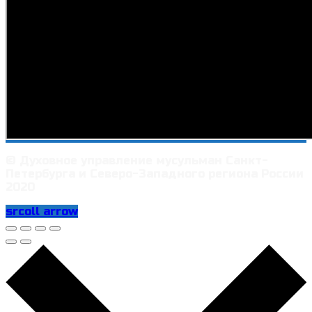
© Духовное управление мусульман Санкт-
Петербурга и Северо-Западного региона России
2020
srcoll arrow