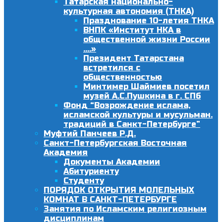
Татарская национально-
культурная автономия (ТНКА)
Празднование 10-летия ТНКА
ВНПК «Институт НКА в
общественной жизни России
….»
Президент Татарстана
встретился с
общественностью
Минтимер Шаймиев посетил
музей А.С.Пушкина в г. СПб
Фонд “Возрождение ислама,
исламской культуры и мусульман.
традиций в Санкт-Петербурге”
Муфтий Панчеев Р.Д.
Санкт-Петербургская Восточная
Академия
Документы Академии
Абитуриенту
Студенту
ПОРЯДОК ОТКРЫТИЯ МОЛЕЛЬНЫХ
КОМНАТ В САНКТ-ПЕТЕРБУРГЕ
Занятия по Исламским религиозным
дисциплинам