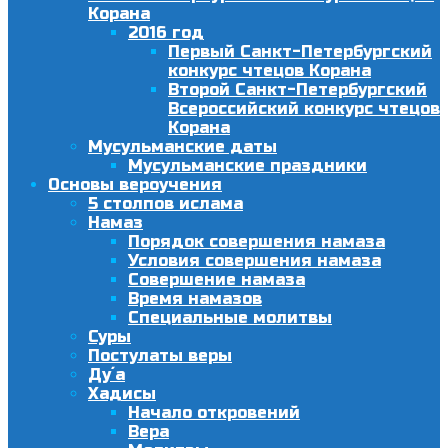
Корана
2016 год
Первый Санкт-Петербургский
конкурс чтецов Корана
Второй Санкт-Петербургский
Всероссийский конкурс чтецов
Корана
Мусульманские даты
Мусульманские праздники
Основы вероучения
5 столпов ислама
Намаз
Порядок совершения намаза
Условия совершения намаза
Совершение намаза
Время намазов
Специальные молитвы
Суры
Постулаты веры
Ду´а
Хадисы
Начало откровений
Вера