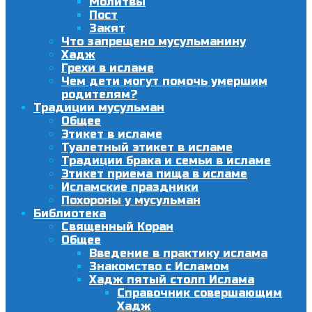
Молитвы
Пост
Закят
Что запрещено мусульманину
Хадж
Грехи в исламе
Чем дети могут помочь умершим
родителям?
Традиции мусульман
Общее
Этикет в исламе
Туалетный этикет в исламе
Традиции брака и семьи в исламе
Этикет приема пища в исламе
Исламские праздники
Похороны у мусульман
Библиотека
Священный Коран
Общее
Введение в практику ислама
Знакомство с Исламом
Хадж пятый столп Ислама
Справочник совершающим
Хадж