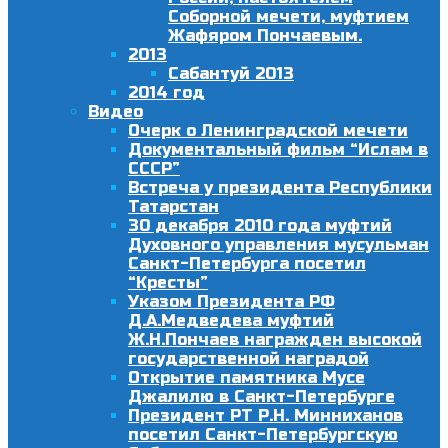
Соборной мечети, муфтием
Жафяром Пончаевым.
2013
Сабантуй 2013
2014 год
Видео
Очерк о Ленинградской мечети
Документальный фильм “Ислам в
СССР”
Встреча у президента Республики
Татарстан
30 декабря 2010 года муфтий
Духовного управления мусульман
Санкт-Петербурга посетил
“Кресты”
Указом Президента РФ
Д.А.Медведева муфтий
Ж.Н.Пончаев награжден высокой
государственной наградой
Открытие памятника Мусе
Джалилю в Санкт-Петербурге
Президент РТ Р.Н. Минниханов
посетил Санкт-Петербургскую