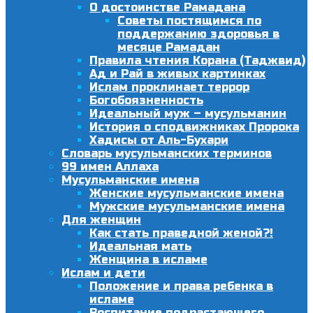
О достоинстве Рамадана
Советы постящимся по
поддержанию здоровья в
месяце Рамадан
Правила чтения Корана (Таджвид)
Ад и Рай в живых картинках
Ислам проклинает террор
Богобоязненность
Идеальный муж – мусульманин
История о сподвижниках Пророка
Хадисы от Аль-Бухари
Словарь мусульманских терминов
99 имен Аллаха
Мусульманские имена
Женские мусульманские имена
Мужские мусульманские имена
Для женщин
Как стать праведной женой?!
Идеальная мать
Женщина в исламе
Ислам и дети
Положение и права ребенка в
исламе
Воспитание подрастающего