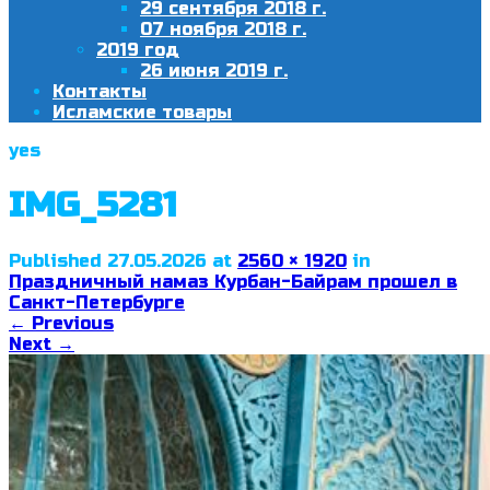
29 сентября 2018 г.
07 ноября 2018 г.
2019 год
26 июня 2019 г.
Контакты
Исламские товары
yes
IMG_5281
Published
27.05.2026
at
2560 × 1920
in
Праздничный намаз Курбан-Байрам прошел в
Санкт-Петербурге
←
Previous
Next
→