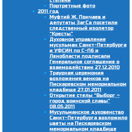
степени
Портретные фото
2011 год
Муфтий Ж. Пончаев и
депутаты ЗагСа посетили
следственный изолятор
“Кресты”
Духовное управление
мусульман Санкт-Петербурга
и УФСИН по С-Пб и
Ленобласти подписали
Генеральное соглашение о
взаимодействии 27.12.2010
Траурная церемония
возложения венков на
Пискаревском мемориальном
кладбище 27.01.2011
Открытие стелы “Выборг –
город воинской славы”
08.05.2011
Мусульманское духовенство
Санкт-Петербурга возложило
цветы на Пискаревском
мемориальном кладбище