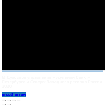
© Духовное управление мусульман Санкт-
Петербурга и Северо-Западного региона России
2020
srcoll arrow