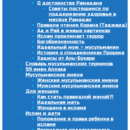
О достоинстве Рамадана
Советы постящимся по
поддержанию здоровья в
месяце Рамадан
Правила чтения Корана (Таджвид)
Ад и Рай в живых картинках
Ислам проклинает террор
Богобоязненность
Идеальный муж – мусульманин
История о сподвижниках Пророка
Хадисы от Аль-Бухари
Словарь мусульманских терминов
99 имен Аллаха
Мусульманские имена
Женские мусульманские имена
Мужские мусульманские имена
Для женщин
Как стать праведной женой?!
Идеальная мать
Женщина в исламе
Ислам и дети
Положение и права ребенка в
исламе
Воспитание подрастающего