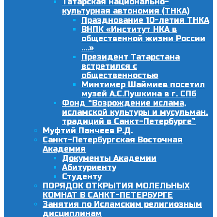
Татарская национально-
культурная автономия (ТНКА)
Празднование 10-летия ТНКА
ВНПК «Институт НКА в
общественной жизни России
….»
Президент Татарстана
встретился с
общественностью
Минтимер Шаймиев посетил
музей А.С.Пушкина в г. СПб
Фонд “Возрождение ислама,
исламской культуры и мусульман.
традиций в Санкт-Петербурге”
Муфтий Панчеев Р.Д.
Санкт-Петербургская Восточная
Академия
Документы Академии
Абитуриенту
Студенту
ПОРЯДОК ОТКРЫТИЯ МОЛЕЛЬНЫХ
КОМНАТ В САНКТ-ПЕТЕРБУРГЕ
Занятия по Исламским религиозным
дисциплинам