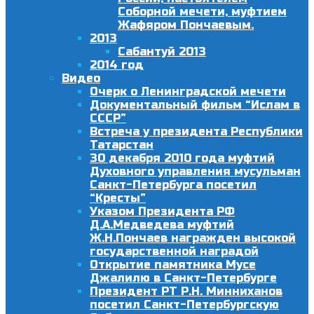
Соборной мечети, муфтием
Жафяром Пончаевым.
2013
Сабантуй 2013
2014 год
Видео
Очерк о Ленинградской мечети
Документальный фильм “Ислам в
СССР”
Встреча у президента Республики
Татарстан
30 декабря 2010 года муфтий
Духовного управления мусульман
Санкт-Петербурга посетил
“Кресты”
Указом Президента РФ
Д.А.Медведева муфтий
Ж.Н.Пончаев награжден высокой
государственной наградой
Открытие памятника Мусе
Джалилю в Санкт-Петербурге
Президент РТ Р.Н. Минниханов
посетил Санкт-Петербургскую