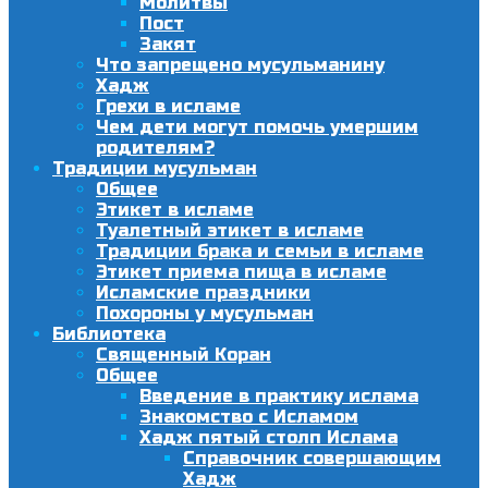
Молитвы
Пост
Закят
Что запрещено мусульманину
Хадж
Грехи в исламе
Чем дети могут помочь умершим
родителям?
Традиции мусульман
Общее
Этикет в исламе
Туалетный этикет в исламе
Традиции брака и семьи в исламе
Этикет приема пища в исламе
Исламские праздники
Похороны у мусульман
Библиотека
Священный Коран
Общее
Введение в практику ислама
Знакомство с Исламом
Хадж пятый столп Ислама
Справочник совершающим
Хадж