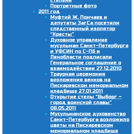
степени
Портретные фото
2011 год
Муфтий Ж. Пончаев и
депутаты ЗагСа посетили
следственный изолятор
“Кресты”
Духовное управление
мусульман Санкт-Петербурга
и УФСИН по С-Пб и
Ленобласти подписали
Генеральное соглашение о
взаимодействии 27.12.2010
Траурная церемония
возложения венков на
Пискаревском мемориальном
кладбище 27.01.2011
Открытие стелы “Выборг –
город воинской славы”
08.05.2011
Мусульманское духовенство
Санкт-Петербурга возложило
цветы на Пискаревском
мемориальном кладбище