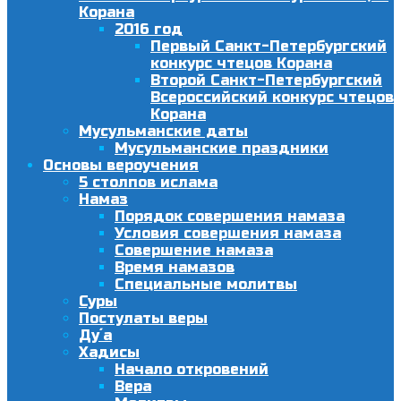
Корана
2016 год
Первый Санкт-Петербургский
конкурс чтецов Корана
Второй Санкт-Петербургский
Всероссийский конкурс чтецов
Корана
Мусульманские даты
Мусульманские праздники
Основы вероучения
5 столпов ислама
Намаз
Порядок совершения намаза
Условия совершения намаза
Совершение намаза
Время намазов
Специальные молитвы
Суры
Постулаты веры
Ду´а
Хадисы
Начало откровений
Вера