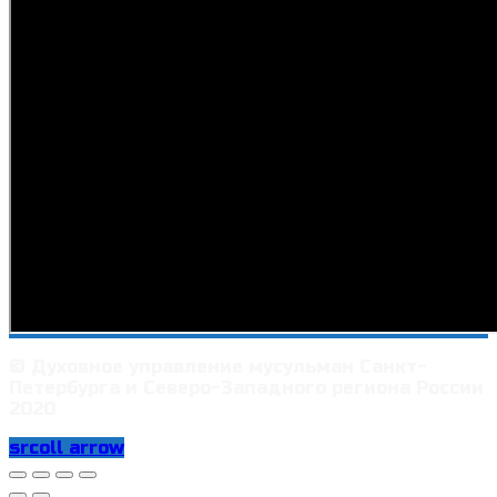
© Духовное управление мусульман Санкт-
Петербурга и Северо-Западного региона России
2020
srcoll arrow