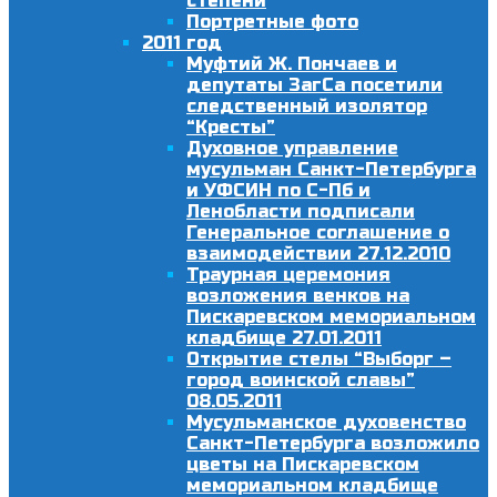
степени
Портретные фото
2011 год
Муфтий Ж. Пончаев и
депутаты ЗагСа посетили
следственный изолятор
“Кресты”
Духовное управление
мусульман Санкт-Петербурга
и УФСИН по С-Пб и
Ленобласти подписали
Генеральное соглашение о
взаимодействии 27.12.2010
Траурная церемония
возложения венков на
Пискаревском мемориальном
кладбище 27.01.2011
Открытие стелы “Выборг –
город воинской славы”
08.05.2011
Мусульманское духовенство
Санкт-Петербурга возложило
цветы на Пискаревском
мемориальном кладбище