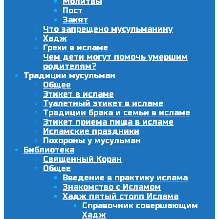
Молитвы
Пост
Закят
Что запрещено мусульманину
Хадж
Грехи в исламе
Чем дети могут помочь умершим
родителям?
Традиции мусульман
Общее
Этикет в исламе
Туалетный этикет в исламе
Традиции брака и семьи в исламе
Этикет приема пища в исламе
Исламские праздники
Похороны у мусульман
Библиотека
Священный Коран
Общее
Введение в практику ислама
Знакомство с Исламом
Хадж пятый столп Ислама
Справочник совершающим
Хадж