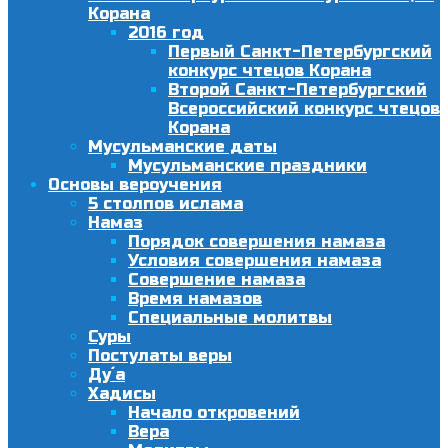
Корана
2016 год
Первый Санкт-Петербургский
конкурс чтецов Корана
Второй Санкт-Петербургский
Всероссийский конкурс чтецов
Корана
Мусульманские даты
Мусульманские праздники
Основы вероучения
5 столпов ислама
Намаз
Порядок совершения намаза
Условия совершения намаза
Совершение намаза
Время намазов
Специальные молитвы
Суры
Постулаты веры
Ду´а
Хадисы
Начало откровений
Вера