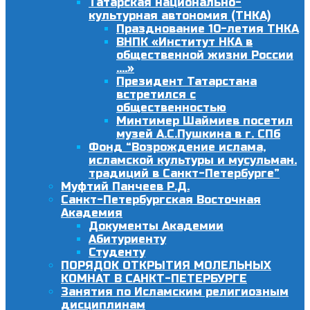
Татарская национально-
культурная автономия (ТНКА)
Празднование 10-летия ТНКА
ВНПК «Институт НКА в
общественной жизни России
….»
Президент Татарстана
встретился с
общественностью
Минтимер Шаймиев посетил
музей А.С.Пушкина в г. СПб
Фонд “Возрождение ислама,
исламской культуры и мусульман.
традиций в Санкт-Петербурге”
Муфтий Панчеев Р.Д.
Санкт-Петербургская Восточная
Академия
Документы Академии
Абитуриенту
Студенту
ПОРЯДОК ОТКРЫТИЯ МОЛЕЛЬНЫХ
КОМНАТ В САНКТ-ПЕТЕРБУРГЕ
Занятия по Исламским религиозным
дисциплинам