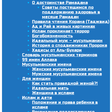
О достоинстве Рамадана
Советы постящимся по
поддержанию здоровья в
месяце Рамадан
Правила чтения Корана (Таджвид)
Ад и Рай в живых картинках
Ислам проклинает террор
Богобоязненность
Идеальный муж – мусульманин
История о сподвижниках Пророка
Хадисы от Аль-Бухари
Словарь мусульманских терминов
99 имен Аллаха
Мусульманские имена
Женские мусульманские имена
Мужские мусульманские имена
Для женщин
Как стать праведной женой?!
Идеальная мать
Женщина в исламе
Ислам и дети
Положение и права ребенка в
исламе
Воспитание подрастающего