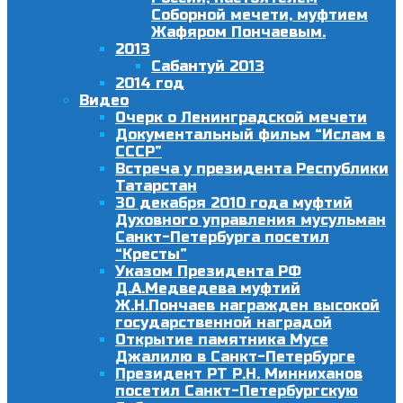
Соборной мечети, муфтием
Жафяром Пончаевым.
2013
Сабантуй 2013
2014 год
Видео
Очерк о Ленинградской мечети
Документальный фильм “Ислам в
СССР”
Встреча у президента Республики
Татарстан
30 декабря 2010 года муфтий
Духовного управления мусульман
Санкт-Петербурга посетил
“Кресты”
Указом Президента РФ
Д.А.Медведева муфтий
Ж.Н.Пончаев награжден высокой
государственной наградой
Открытие памятника Мусе
Джалилю в Санкт-Петербурге
Президент РТ Р.Н. Минниханов
посетил Санкт-Петербургскую