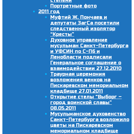
степени
Портретные фото
2011 год
Муфтий Ж. Пончаев и
депутаты ЗагСа посетили
следственный изолятор
“Кресты”
Духовное управление
мусульман Санкт-Петербурга
и УФСИН по С-Пб и
Ленобласти подписали
Генеральное соглашение о
взаимодействии 27.12.2010
Траурная церемония
возложения венков на
Пискаревском мемориальном
кладбище 27.01.2011
Открытие стелы “Выборг –
город воинской славы”
08.05.2011
Мусульманское духовенство
Санкт-Петербурга возложило
цветы на Пискаревском
мемориальном кладбище