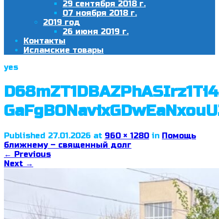
29 сентября 2018 г.
07 ноября 2018 г.
2019 год
26 июня 2019 г.
Контакты
Исламские товары
yes
D68mZT1DBAZPhASIrz1Ti4
GaFgBONavixGDwEaNxouU
Published
27.01.2026
at
960 × 1280
in
Помощь
ближнему – священный долг
←
Previous
Next
→