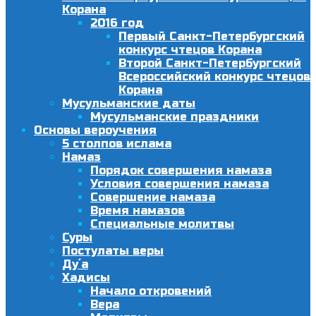
Корана
2016 год
Первый Санкт-Петербургский
конкурс чтецов Корана
Второй Санкт-Петербургский
Всероссийский конкурс чтецов
Корана
Мусульманские даты
Мусульманские праздники
Основы вероучения
5 столпов ислама
Намаз
Порядок совершения намаза
Условия совершения намаза
Совершение намаза
Время намазов
Специальные молитвы
Суры
Постулаты веры
Ду´а
Хадисы
Начало откровений
Вера