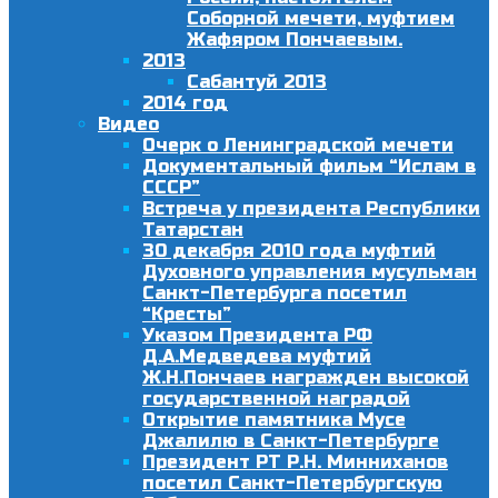
Соборной мечети, муфтием
Жафяром Пончаевым.
2013
Сабантуй 2013
2014 год
Видео
Очерк о Ленинградской мечети
Документальный фильм “Ислам в
СССР”
Встреча у президента Республики
Татарстан
30 декабря 2010 года муфтий
Духовного управления мусульман
Санкт-Петербурга посетил
“Кресты”
Указом Президента РФ
Д.А.Медведева муфтий
Ж.Н.Пончаев награжден высокой
государственной наградой
Открытие памятника Мусе
Джалилю в Санкт-Петербурге
Президент РТ Р.Н. Минниханов
посетил Санкт-Петербургскую