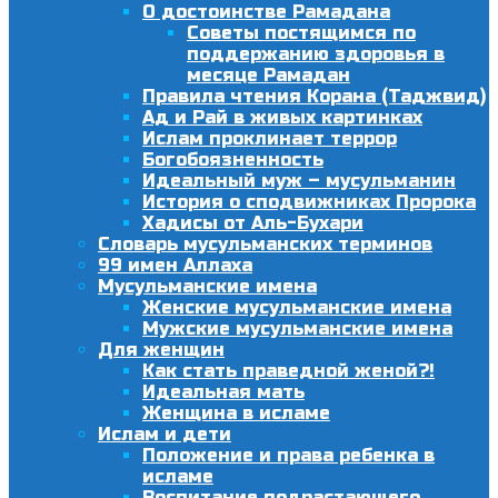
О достоинстве Рамадана
Советы постящимся по
поддержанию здоровья в
месяце Рамадан
Правила чтения Корана (Таджвид)
Ад и Рай в живых картинках
Ислам проклинает террор
Богобоязненность
Идеальный муж – мусульманин
История о сподвижниках Пророка
Хадисы от Аль-Бухари
Словарь мусульманских терминов
99 имен Аллаха
Мусульманские имена
Женские мусульманские имена
Мужские мусульманские имена
Для женщин
Как стать праведной женой?!
Идеальная мать
Женщина в исламе
Ислам и дети
Положение и права ребенка в
исламе
Воспитание подрастающего