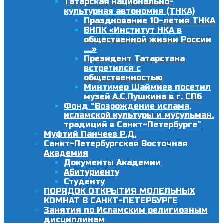
Татарская национально-
культурная автономия (ТНКА)
Празднование 10-летия ТНКА
ВНПК «Институт НКА в
общественной жизни России
….»
Президент Татарстана
встретился с
общественностью
Минтимер Шаймиев посетил
музей А.С.Пушкина в г. СПб
Фонд “Возрождение ислама,
исламской культуры и мусульман.
традиций в Санкт-Петербурге”
Муфтий Панчеев Р.Д.
Санкт-Петербургская Восточная
Академия
Документы Академии
Абитуриенту
Студенту
ПОРЯДОК ОТКРЫТИЯ МОЛЕЛЬНЫХ
КОМНАТ В САНКТ-ПЕТЕРБУРГЕ
Занятия по Исламским религиозным
дисциплинам