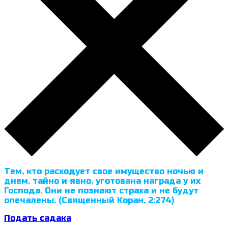
Тем, кто расходует свое имущество ночью и
днем, тайно и явно, уготована награда у их
Господа. Они не познают страха и не будут
опечалены. (Священный Коран, 2:274)
Подать садака