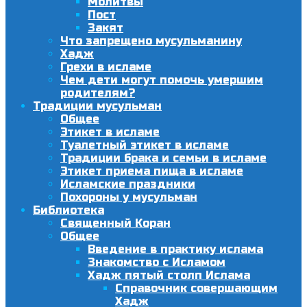
Молитвы
Пост
Закят
Что запрещено мусульманину
Хадж
Грехи в исламе
Чем дети могут помочь умершим
родителям?
Традиции мусульман
Общее
Этикет в исламе
Туалетный этикет в исламе
Традиции брака и семьи в исламе
Этикет приема пища в исламе
Исламские праздники
Похороны у мусульман
Библиотека
Священный Коран
Общее
Введение в практику ислама
Знакомство с Исламом
Хадж пятый столп Ислама
Справочник совершающим
Хадж