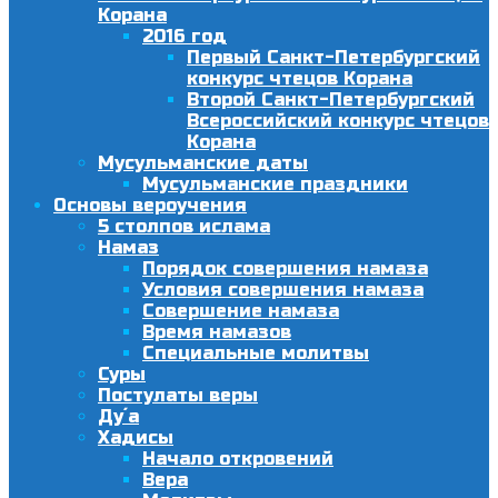
Корана
2016 год
Первый Санкт-Петербургский
конкурс чтецов Корана
Второй Санкт-Петербургский
Всероссийский конкурс чтецов
Корана
Мусульманские даты
Мусульманские праздники
Основы вероучения
5 столпов ислама
Намаз
Порядок совершения намаза
Условия совершения намаза
Совершение намаза
Время намазов
Специальные молитвы
Суры
Постулаты веры
Ду´а
Хадисы
Начало откровений
Вера