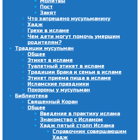
Молитвы
Пост
Закят
Что запрещено мусульманину
Хадж
Грехи в исламе
Чем дети могут помочь умершим
родителям?
Традиции мусульман
Общее
Этикет в исламе
Туалетный этикет в исламе
Традиции брака и семьи в исламе
Этикет приема пища в исламе
Исламские праздники
Похороны у мусульман
Библиотека
Священный Коран
Общее
Введение в практику ислама
Знакомство с Исламом
Хадж пятый столп Ислама
Справочник совершающим
Хадж