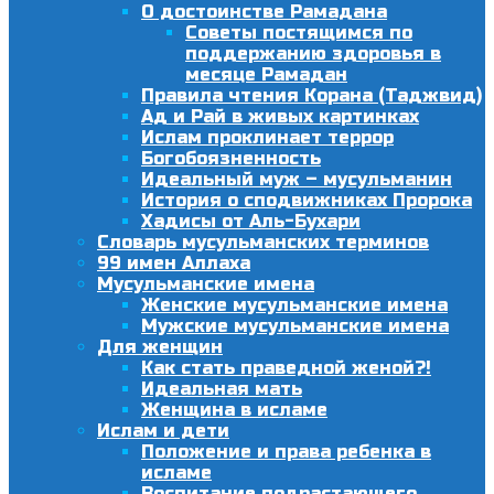
О достоинстве Рамадана
Советы постящимся по
поддержанию здоровья в
месяце Рамадан
Правила чтения Корана (Таджвид)
Ад и Рай в живых картинках
Ислам проклинает террор
Богобоязненность
Идеальный муж – мусульманин
История о сподвижниках Пророка
Хадисы от Аль-Бухари
Словарь мусульманских терминов
99 имен Аллаха
Мусульманские имена
Женские мусульманские имена
Мужские мусульманские имена
Для женщин
Как стать праведной женой?!
Идеальная мать
Женщина в исламе
Ислам и дети
Положение и права ребенка в
исламе
Воспитание подрастающего