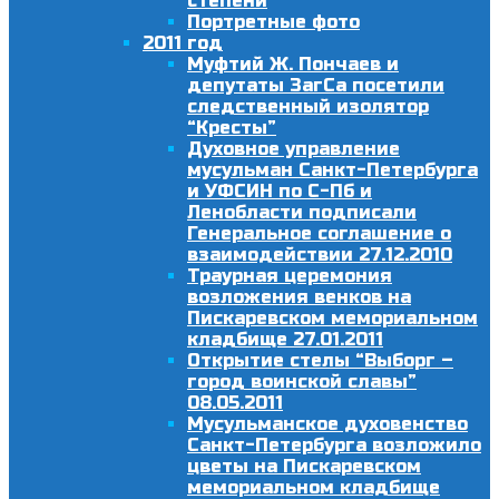
степени
Портретные фото
2011 год
Муфтий Ж. Пончаев и
депутаты ЗагСа посетили
следственный изолятор
“Кресты”
Духовное управление
мусульман Санкт-Петербурга
и УФСИН по С-Пб и
Ленобласти подписали
Генеральное соглашение о
взаимодействии 27.12.2010
Траурная церемония
возложения венков на
Пискаревском мемориальном
кладбище 27.01.2011
Открытие стелы “Выборг –
город воинской славы”
08.05.2011
Мусульманское духовенство
Санкт-Петербурга возложило
цветы на Пискаревском
мемориальном кладбище