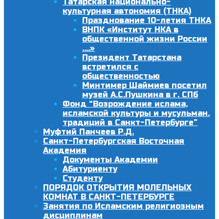
Татарская национально-
культурная автономия (ТНКА)
Празднование 10-летия ТНКА
ВНПК «Институт НКА в
общественной жизни России
….»
Президент Татарстана
встретился с
общественностью
Минтимер Шаймиев посетил
музей А.С.Пушкина в г. СПб
Фонд “Возрождение ислама,
исламской культуры и мусульман.
традиций в Санкт-Петербурге”
Муфтий Панчеев Р.Д.
Санкт-Петербургская Восточная
Академия
Документы Академии
Абитуриенту
Студенту
ПОРЯДОК ОТКРЫТИЯ МОЛЕЛЬНЫХ
КОМНАТ В САНКТ-ПЕТЕРБУРГЕ
Занятия по Исламским религиозным
дисциплинам