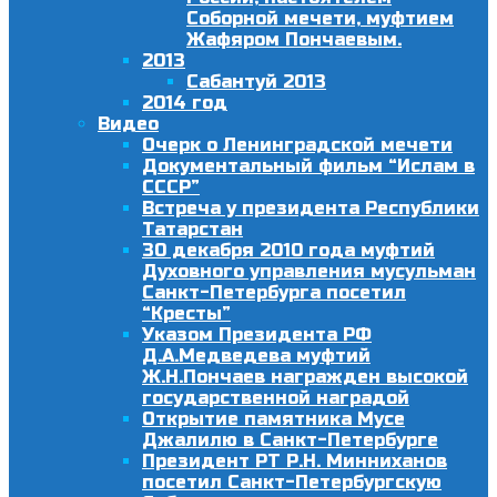
Соборной мечети, муфтием
Жафяром Пончаевым.
2013
Сабантуй 2013
2014 год
Видео
Очерк о Ленинградской мечети
Документальный фильм “Ислам в
СССР”
Встреча у президента Республики
Татарстан
30 декабря 2010 года муфтий
Духовного управления мусульман
Санкт-Петербурга посетил
“Кресты”
Указом Президента РФ
Д.А.Медведева муфтий
Ж.Н.Пончаев награжден высокой
государственной наградой
Открытие памятника Мусе
Джалилю в Санкт-Петербурге
Президент РТ Р.Н. Минниханов
посетил Санкт-Петербургскую