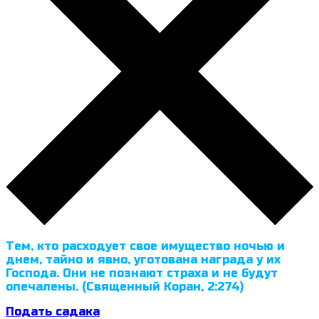
Тем, кто расходует свое имущество ночью и
днем, тайно и явно, уготована награда у их
Господа. Они не познают страха и не будут
опечалены. (Священный Коран, 2:274)
Подать садака