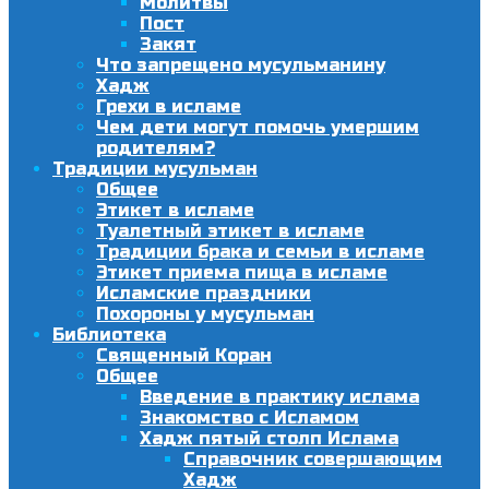
Молитвы
Пост
Закят
Что запрещено мусульманину
Хадж
Грехи в исламе
Чем дети могут помочь умершим
родителям?
Традиции мусульман
Общее
Этикет в исламе
Туалетный этикет в исламе
Традиции брака и семьи в исламе
Этикет приема пища в исламе
Исламские праздники
Похороны у мусульман
Библиотека
Священный Коран
Общее
Введение в практику ислама
Знакомство с Исламом
Хадж пятый столп Ислама
Справочник совершающим
Хадж