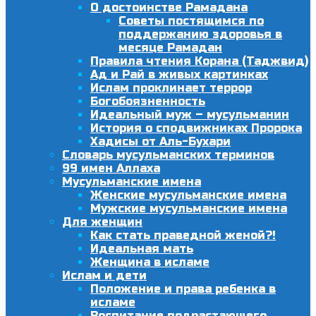
О достоинстве Рамадана
Советы постящимся по
поддержанию здоровья в
месяце Рамадан
Правила чтения Корана (Таджвид)
Ад и Рай в живых картинках
Ислам проклинает террор
Богобоязненность
Идеальный муж – мусульманин
История о сподвижниках Пророка
Хадисы от Аль-Бухари
Словарь мусульманских терминов
99 имен Аллаха
Мусульманские имена
Женские мусульманские имена
Мужские мусульманские имена
Для женщин
Как стать праведной женой?!
Идеальная мать
Женщина в исламе
Ислам и дети
Положение и права ребенка в
исламе
Воспитание подрастающего