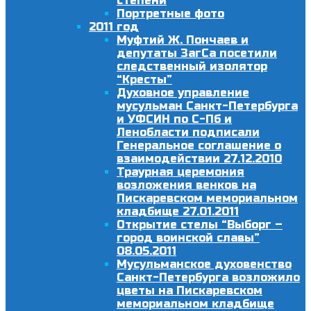
степени
Портретные фото
2011 год
Муфтий Ж. Пончаев и
депутаты ЗагСа посетили
следственный изолятор
“Кресты”
Духовное управление
мусульман Санкт-Петербурга
и УФСИН по С-Пб и
Ленобласти подписали
Генеральное соглашение о
взаимодействии 27.12.2010
Траурная церемония
возложения венков на
Пискаревском мемориальном
кладбище 27.01.2011
Открытие стелы “Выборг –
город воинской славы”
08.05.2011
Мусульманское духовенство
Санкт-Петербурга возложило
цветы на Пискаревском
мемориальном кладбище