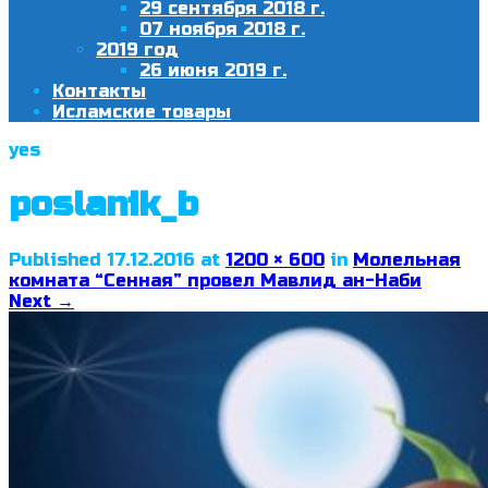
29 сентября 2018 г.
07 ноября 2018 г.
2019 год
26 июня 2019 г.
Контакты
Исламские товары
yes
poslanik_b
Published
17.12.2016
at
1200 × 600
in
Молельная
комната “Сенная” провел Мавлид ан-Наби
Next
→