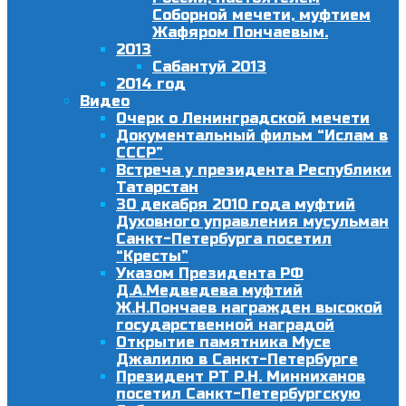
Соборной мечети, муфтием
Жафяром Пончаевым.
2013
Сабантуй 2013
2014 год
Видео
Очерк о Ленинградской мечети
Документальный фильм “Ислам в
СССР”
Встреча у президента Республики
Татарстан
30 декабря 2010 года муфтий
Духовного управления мусульман
Санкт-Петербурга посетил
“Кресты”
Указом Президента РФ
Д.А.Медведева муфтий
Ж.Н.Пончаев награжден высокой
государственной наградой
Открытие памятника Мусе
Джалилю в Санкт-Петербурге
Президент РТ Р.Н. Минниханов
посетил Санкт-Петербургскую