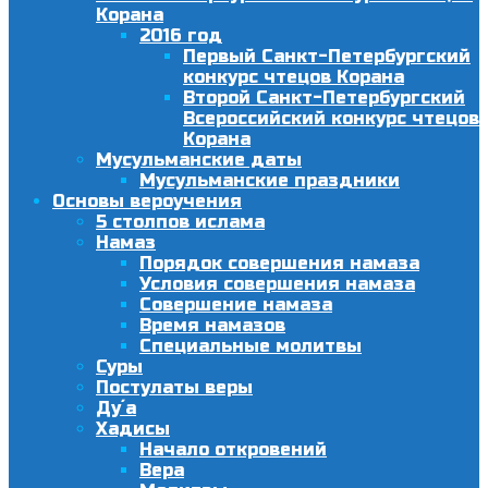
Корана
2016 год
Первый Санкт-Петербургский
конкурс чтецов Корана
Второй Санкт-Петербургский
Всероссийский конкурс чтецов
Корана
Мусульманские даты
Мусульманские праздники
Основы вероучения
5 столпов ислама
Намаз
Порядок совершения намаза
Условия совершения намаза
Совершение намаза
Время намазов
Специальные молитвы
Суры
Постулаты веры
Ду´а
Хадисы
Начало откровений
Вера