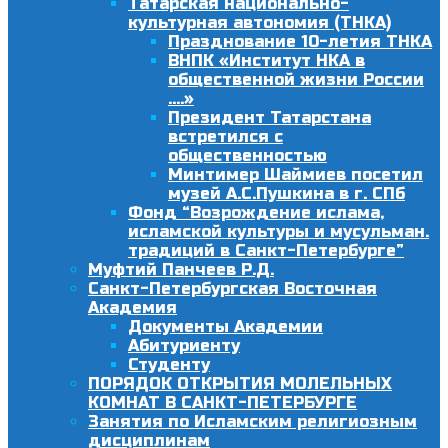
Татарская национально-
культурная автономия (ТНКА)
Празднование 10-летия ТНКА
ВНПК «Институт НКА в
общественной жизни России
….»
Президент Татарстана
встретился с
общественностью
Минтимер Шаймиев посетил
музей А.С.Пушкина в г. СПб
Фонд “Возрождение ислама,
исламской культуры и мусульман.
традиций в Санкт-Петербурге”
Муфтий Панчеев Р.Д.
Санкт-Петербургская Восточная
Академия
Документы Академии
Абитуриенту
Студенту
ПОРЯДОК ОТКРЫТИЯ МОЛЕЛЬНЫХ
КОМНАТ В САНКТ-ПЕТЕРБУРГЕ
Занятия по Исламским религиозным
дисциплинам