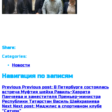
Share:
Categories:
Новости
Навигация по записям
Previous
Previous post:
В Петербурге состоялась
встреча Муфтия шейха Равиль-Хазрата
Панчеева и заместителя Премьер-министра
Республики Татарстан Василь Шайхразиева
Next
Next post:
Маджлис в спортивном клубе
“Сатурн”