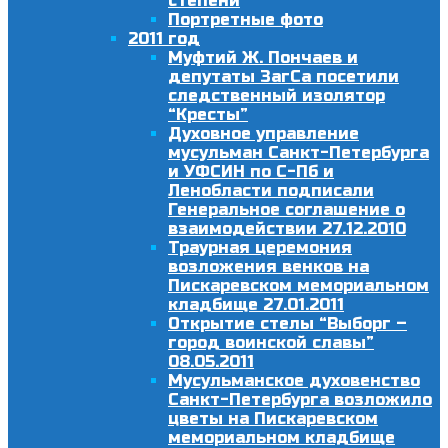
степени
Портретные фото
2011 год
Муфтий Ж. Пончаев и
депутаты ЗагСа посетили
следственный изолятор
“Кресты”
Духовное управление
мусульман Санкт-Петербурга
и УФСИН по С-Пб и
Ленобласти подписали
Генеральное соглашение о
взаимодействии 27.12.2010
Траурная церемония
возложения венков на
Пискаревском мемориальном
кладбище 27.01.2011
Открытие стелы “Выборг –
город воинской славы”
08.05.2011
Мусульманское духовенство
Санкт-Петербурга возложило
цветы на Пискаревском
мемориальном кладбище