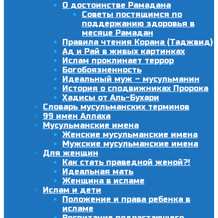
О достоинстве Рамадана
Советы постящимся по
поддержанию здоровья в
месяце Рамадан
Правила чтения Корана (Таджвид)
Ад и Рай в живых картинках
Ислам проклинает террор
Богобоязненность
Идеальный муж – мусульманин
История о сподвижниках Пророка
Хадисы от Аль-Бухари
Словарь мусульманских терминов
99 имен Аллаха
Мусульманские имена
Женские мусульманские имена
Мужские мусульманские имена
Для женщин
Как стать праведной женой?!
Идеальная мать
Женщина в исламе
Ислам и дети
Положение и права ребенка в
исламе
Воспитание подрастающего