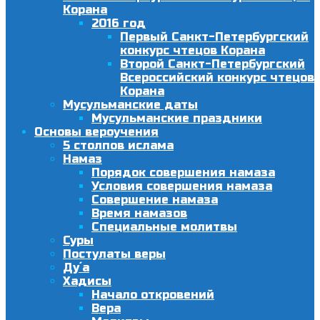
Корана
2016 год
Первый Санкт-Петербургский
конкурс чтецов Корана
Второй Санкт-Петербургский
Всероссийский конкурс чтецов
Корана
Мусульманские даты
Мусульманские праздники
Основы вероучения
5 столпов ислама
Намаз
Порядок совершения намаза
Условия совершения намаза
Совершение намаза
Время намазов
Специальные молитвы
Суры
Постулаты веры
Ду´а
Хадисы
Начало откровений
Вера