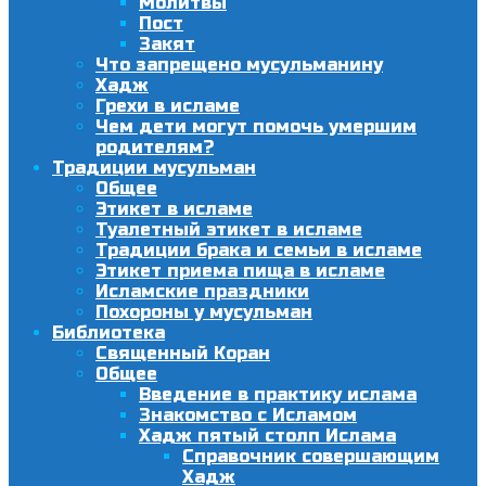
Молитвы
Пост
Закят
Что запрещено мусульманину
Хадж
Грехи в исламе
Чем дети могут помочь умершим
родителям?
Традиции мусульман
Общее
Этикет в исламе
Туалетный этикет в исламе
Традиции брака и семьи в исламе
Этикет приема пища в исламе
Исламские праздники
Похороны у мусульман
Библиотека
Священный Коран
Общее
Введение в практику ислама
Знакомство с Исламом
Хадж пятый столп Ислама
Справочник совершающим
Хадж