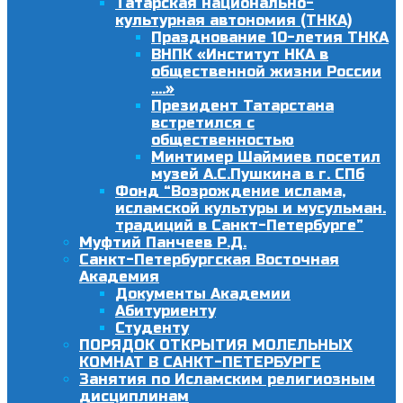
Татарская национально-
культурная автономия (ТНКА)
Празднование 10-летия ТНКА
ВНПК «Институт НКА в
общественной жизни России
….»
Президент Татарстана
встретился с
общественностью
Минтимер Шаймиев посетил
музей А.С.Пушкина в г. СПб
Фонд “Возрождение ислама,
исламской культуры и мусульман.
традиций в Санкт-Петербурге”
Муфтий Панчеев Р.Д.
Санкт-Петербургская Восточная
Академия
Документы Академии
Абитуриенту
Студенту
ПОРЯДОК ОТКРЫТИЯ МОЛЕЛЬНЫХ
КОМНАТ В САНКТ-ПЕТЕРБУРГЕ
Занятия по Исламским религиозным
дисциплинам