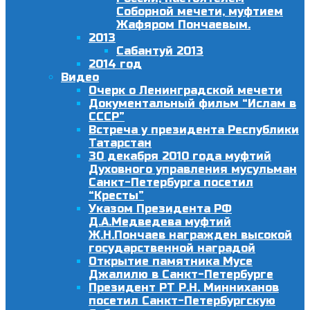
Соборной мечети, муфтием
Жафяром Пончаевым.
2013
Сабантуй 2013
2014 год
Видео
Очерк о Ленинградской мечети
Документальный фильм “Ислам в
СССР”
Встреча у президента Республики
Татарстан
30 декабря 2010 года муфтий
Духовного управления мусульман
Санкт-Петербурга посетил
“Кресты”
Указом Президента РФ
Д.А.Медведева муфтий
Ж.Н.Пончаев награжден высокой
государственной наградой
Открытие памятника Мусе
Джалилю в Санкт-Петербурге
Президент РТ Р.Н. Минниханов
посетил Санкт-Петербургскую