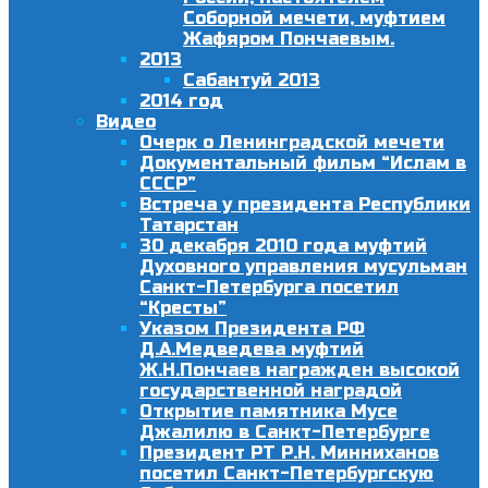
Соборной мечети, муфтием
Жафяром Пончаевым.
2013
Сабантуй 2013
2014 год
Видео
Очерк о Ленинградской мечети
Документальный фильм “Ислам в
СССР”
Встреча у президента Республики
Татарстан
30 декабря 2010 года муфтий
Духовного управления мусульман
Санкт-Петербурга посетил
“Кресты”
Указом Президента РФ
Д.А.Медведева муфтий
Ж.Н.Пончаев награжден высокой
государственной наградой
Открытие памятника Мусе
Джалилю в Санкт-Петербурге
Президент РТ Р.Н. Минниханов
посетил Санкт-Петербургскую