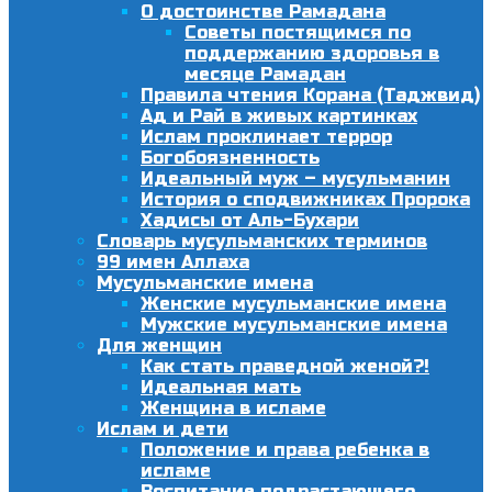
О достоинстве Рамадана
Советы постящимся по
поддержанию здоровья в
месяце Рамадан
Правила чтения Корана (Таджвид)
Ад и Рай в живых картинках
Ислам проклинает террор
Богобоязненность
Идеальный муж – мусульманин
История о сподвижниках Пророка
Хадисы от Аль-Бухари
Словарь мусульманских терминов
99 имен Аллаха
Мусульманские имена
Женские мусульманские имена
Мужские мусульманские имена
Для женщин
Как стать праведной женой?!
Идеальная мать
Женщина в исламе
Ислам и дети
Положение и права ребенка в
исламе
Воспитание подрастающего