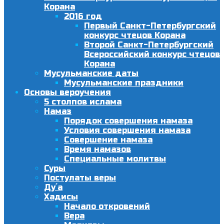
Корана
2016 год
Первый Санкт-Петербургский
конкурс чтецов Корана
Второй Санкт-Петербургский
Всероссийский конкурс чтецов
Корана
Мусульманские даты
Мусульманские праздники
Основы вероучения
5 столпов ислама
Намаз
Порядок совершения намаза
Условия совершения намаза
Совершение намаза
Время намазов
Специальные молитвы
Суры
Постулаты веры
Ду´а
Хадисы
Начало откровений
Вера