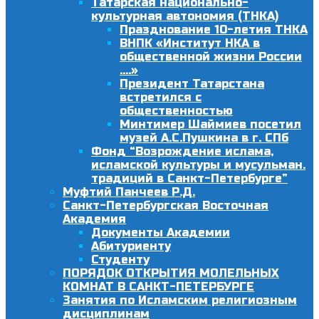
Татарская национально-
культурная автономия (ТНКА)
Празднование 10-летия ТНКА
ВНПК «Институт НКА в
общественной жизни России
….»
Президент Татарстана
встретился с
общественностью
Минтимер Шаймиев посетил
музей А.С.Пушкина в г. СПб
Фонд “Возрождение ислама,
исламской культуры и мусульман.
традиций в Санкт-Петербурге”
Муфтий Панчеев Р.Д.
Санкт-Петербургская Восточная
Академия
Документы Академии
Абитуриенту
Студенту
ПОРЯДОК ОТКРЫТИЯ МОЛЕЛЬНЫХ
КОМНАТ В САНКТ-ПЕТЕРБУРГЕ
Занятия по Исламским религиозным
дисциплинам