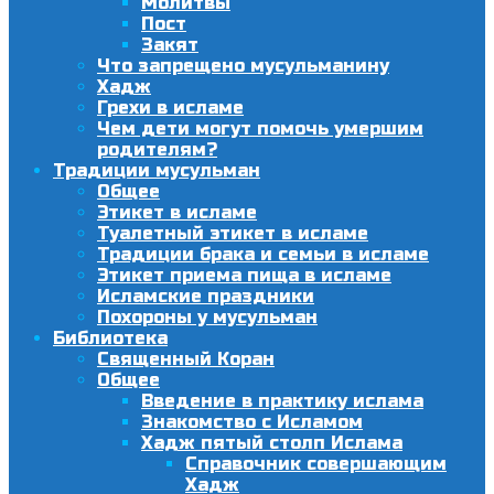
Молитвы
Пост
Закят
Что запрещено мусульманину
Хадж
Грехи в исламе
Чем дети могут помочь умершим
родителям?
Традиции мусульман
Общее
Этикет в исламе
Туалетный этикет в исламе
Традиции брака и семьи в исламе
Этикет приема пища в исламе
Исламские праздники
Похороны у мусульман
Библиотека
Священный Коран
Общее
Введение в практику ислама
Знакомство с Исламом
Хадж пятый столп Ислама
Справочник совершающим
Хадж