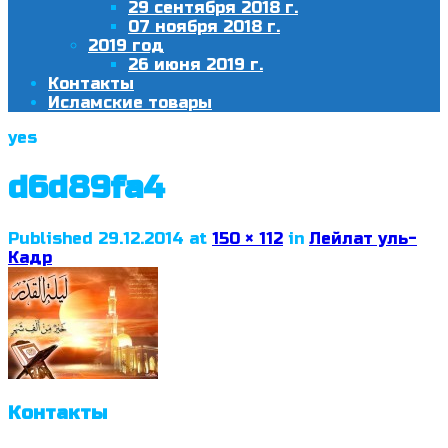
29 сентября 2018 г.
07 ноября 2018 г.
2019 год
26 июня 2019 г.
Контакты
Исламские товары
yes
d6d89fa4
Published
29.12.2014
at
150 × 112
in
Лейлат уль-
Кадр
Контакты