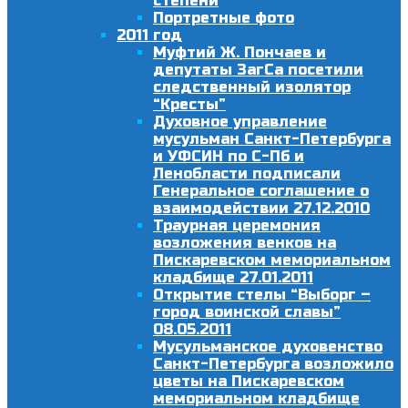
степени
Портретные фото
2011 год
Муфтий Ж. Пончаев и
депутаты ЗагСа посетили
следственный изолятор
“Кресты”
Духовное управление
мусульман Санкт-Петербурга
и УФСИН по С-Пб и
Ленобласти подписали
Генеральное соглашение о
взаимодействии 27.12.2010
Траурная церемония
возложения венков на
Пискаревском мемориальном
кладбище 27.01.2011
Открытие стелы “Выборг –
город воинской славы”
08.05.2011
Мусульманское духовенство
Санкт-Петербурга возложило
цветы на Пискаревском
мемориальном кладбище