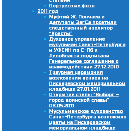
степени
Портретные фото
2011 год
Муфтий Ж. Пончаев и
депутаты ЗагСа посетили
следственный изолятор
“Кресты”
Духовное управление
мусульман Санкт-Петербурга
и УФСИН по С-Пб и
Ленобласти подписали
Генеральное соглашение о
взаимодействии 27.12.2010
Траурная церемония
возложения венков на
Пискаревском мемориальном
кладбище 27.01.2011
Открытие стелы “Выборг –
город воинской славы”
08.05.2011
Мусульманское духовенство
Санкт-Петербурга возложило
цветы на Пискаревском
мемориальном кладбище