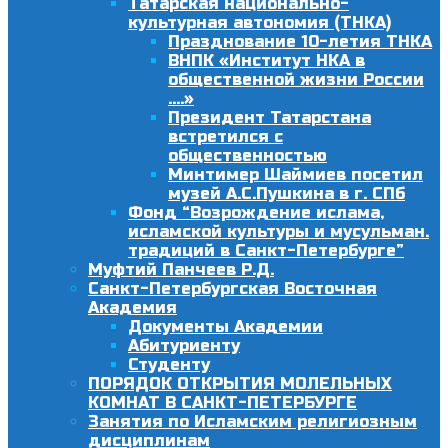
Татарская национально-
культурная автономия (ТНКА)
Празднование 10-летия ТНКА
ВНПК «Институт НКА в
общественной жизни России
….»
Президент Татарстана
встретился с
общественностью
Минтимер Шаймиев посетил
музей А.С.Пушкина в г. СПб
Фонд “Возрождение ислама,
исламской культуры и мусульман.
традиций в Санкт-Петербурге”
Муфтий Панчеев Р.Д.
Санкт-Петербургская Восточная
Академия
Документы Академии
Абитуриенту
Студенту
ПОРЯДОК ОТКРЫТИЯ МОЛЕЛЬНЫХ
КОМНАТ В САНКТ-ПЕТЕРБУРГЕ
Занятия по Исламским религиозным
дисциплинам