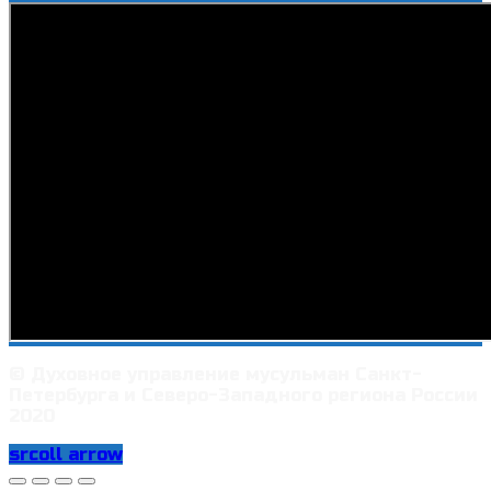
© Духовное управление мусульман Санкт-
Петербурга и Северо-Западного региона России
2020
srcoll arrow