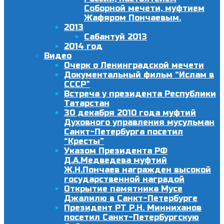
Соборной мечети, муфтием
Жафяром Пончаевым.
2013
Сабантуй 2013
2014 год
Видео
Очерк о Ленинградской мечети
Документальный фильм “Ислам в
СССР”
Встреча у президента Республики
Татарстан
30 декабря 2010 года муфтий
Духовного управления мусульман
Санкт-Петербурга посетил
“Кресты”
Указом Президента РФ
Д.А.Медведева муфтий
Ж.Н.Пончаев награжден высокой
государственной наградой
Открытие памятника Мусе
Джалилю в Санкт-Петербурге
Президент РТ Р.Н. Минниханов
посетил Санкт-Петербургскую