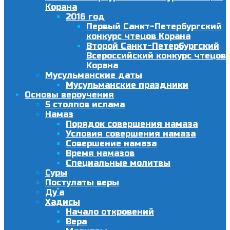
Корана
2016 год
Первый Санкт-Петербургский
конкурс чтецов Корана
Второй Санкт-Петербургский
Всероссийский конкурс чтецов
Корана
Мусульманские даты
Мусульманские праздники
Основы вероучения
5 столпов ислама
Намаз
Порядок совершения намаза
Условия совершения намаза
Совершение намаза
Время намазов
Специальные молитвы
Суры
Постулаты веры
Ду´а
Хадисы
Начало откровений
Вера