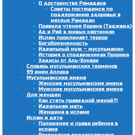
О достоинстве Рамадана
Советы постящимся по
поддержанию здоровья в
месяце Рамадан
Правила чтения Корана (Таджвид)
Ад и Рай в живых картинках
Ислам проклинает террор
Богобоязненность
Идеальный муж – мусульманин
История о сподвижниках Пророка
Хадисы от Аль-Бухари
Словарь мусульманских терминов
99 имен Аллаха
Мусульманские имена
Женские мусульманские имена
Мужские мусульманские имена
Для женщин
Как стать праведной женой?!
Идеальная мать
Женщина в исламе
Ислам и дети
Положение и права ребенка в
исламе
Воспитание подрастающего