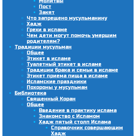
Молитвы
Пост
Закят
Что запрещено мусульманину
Хадж
Грехи в исламе
Чем дети могут помочь умершим
родителям?
Традиции мусульман
Общее
Этикет в исламе
Туалетный этикет в исламе
Традиции брака и семьи в исламе
Этикет приема пища в исламе
Исламские праздники
Похороны у мусульман
Библиотека
Священный Коран
Общее
Введение в практику ислама
Знакомство с Исламом
Хадж пятый столп Ислама
Справочник совершающим
Хадж