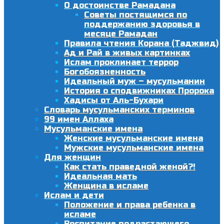
О достоинстве Рамадана
Советы постящимся по
поддержанию здоровья в
месяце Рамадан
Правила чтения Корана (Таджвид)
Ад и Рай в живых картинках
Ислам проклинает террор
Богобоязненность
Идеальный муж – мусульманин
История о сподвижниках Пророка
Хадисы от Аль-Бухари
Словарь мусульманских терминов
99 имен Аллаха
Мусульманские имена
Женские мусульманские имена
Мужские мусульманские имена
Для женщин
Как стать праведной женой?!
Идеальная мать
Женщина в исламе
Ислам и дети
Положение и права ребенка в
исламе
Воспитание подрастающего