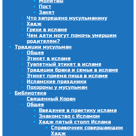
Молитвы
Пост
Закят
Что запрещено мусульманину
Хадж
Грехи в исламе
Чем дети могут помочь умершим
родителям?
Традиции мусульман
Общее
Этикет в исламе
Туалетный этикет в исламе
Традиции брака и семьи в исламе
Этикет приема пища в исламе
Исламские праздники
Похороны у мусульман
Библиотека
Священный Коран
Общее
Введение в практику ислама
Знакомство с Исламом
Хадж пятый столп Ислама
Справочник совершающим
Хадж