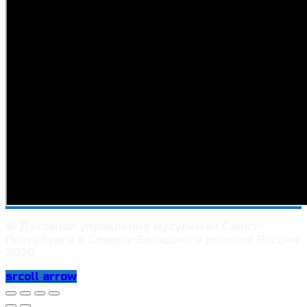
© Духовное управление мусульман Санкт-
Петербурга и Северо-Западного региона России
2020
srcoll arrow