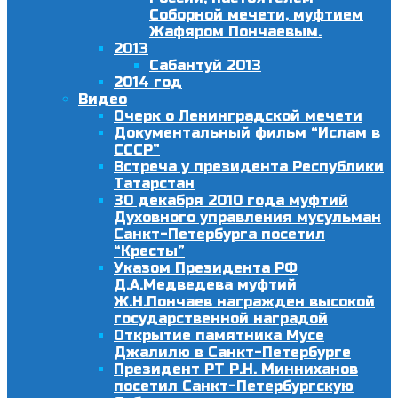
Соборной мечети, муфтием
Жафяром Пончаевым.
2013
Сабантуй 2013
2014 год
Видео
Очерк о Ленинградской мечети
Документальный фильм “Ислам в
СССР”
Встреча у президента Республики
Татарстан
30 декабря 2010 года муфтий
Духовного управления мусульман
Санкт-Петербурга посетил
“Кресты”
Указом Президента РФ
Д.А.Медведева муфтий
Ж.Н.Пончаев награжден высокой
государственной наградой
Открытие памятника Мусе
Джалилю в Санкт-Петербурге
Президент РТ Р.Н. Минниханов
посетил Санкт-Петербургскую