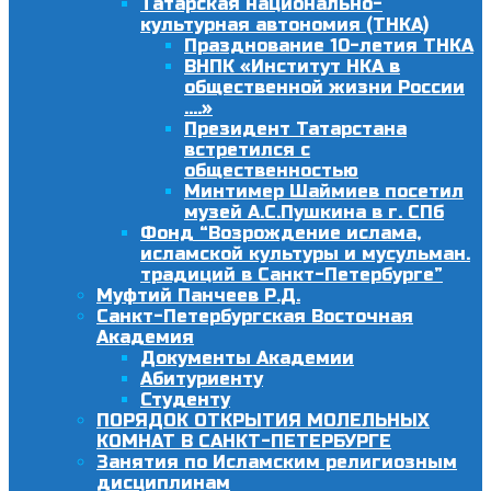
Татарская национально-
культурная автономия (ТНКА)
Празднование 10-летия ТНКА
ВНПК «Институт НКА в
общественной жизни России
….»
Президент Татарстана
встретился с
общественностью
Минтимер Шаймиев посетил
музей А.С.Пушкина в г. СПб
Фонд “Возрождение ислама,
исламской культуры и мусульман.
традиций в Санкт-Петербурге”
Муфтий Панчеев Р.Д.
Санкт-Петербургская Восточная
Академия
Документы Академии
Абитуриенту
Студенту
ПОРЯДОК ОТКРЫТИЯ МОЛЕЛЬНЫХ
КОМНАТ В САНКТ-ПЕТЕРБУРГЕ
Занятия по Исламским религиозным
дисциплинам