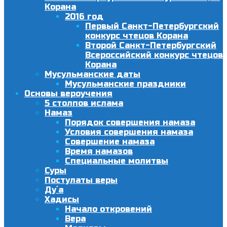
Корана
2016 год
Первый Санкт-Петербургский
конкурс чтецов Корана
Второй Санкт-Петербургский
Всероссийский конкурс чтецов
Корана
Мусульманские даты
Мусульманские праздники
Основы вероучения
5 столпов ислама
Намаз
Порядок совершения намаза
Условия совершения намаза
Совершение намаза
Время намазов
Специальные молитвы
Суры
Постулаты веры
Ду´а
Хадисы
Начало откровений
Вера