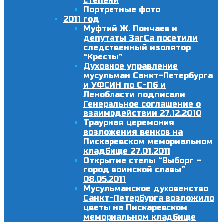
степени
Портретные фото
2011 год
Муфтий Ж. Пончаев и
депутаты ЗагСа посетили
следственный изолятор
“Кресты”
Духовное управление
мусульман Санкт-Петербурга
и УФСИН по С-Пб и
Ленобласти подписали
Генеральное соглашение о
взаимодействии 27.12.2010
Траурная церемония
возложения венков на
Пискаревском мемориальном
кладбище 27.01.2011
Открытие стелы “Выборг –
город воинской славы”
08.05.2011
Мусульманское духовенство
Санкт-Петербурга возложило
цветы на Пискаревском
мемориальном кладбище