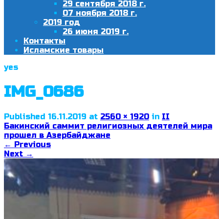
29 сентября 2018 г.
07 ноября 2018 г.
2019 год
26 июня 2019 г.
Контакты
Исламские товары
yes
IMG_0686
Published
16.11.2019
at
2560 × 1920
in
II
Бакинский саммит религиозных деятелей мира
прошел в Азербайджане
←
Previous
Next
→