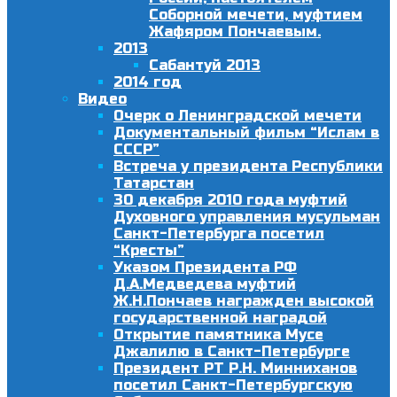
Соборной мечети, муфтием
Жафяром Пончаевым.
2013
Сабантуй 2013
2014 год
Видео
Очерк о Ленинградской мечети
Документальный фильм “Ислам в
СССР”
Встреча у президента Республики
Татарстан
30 декабря 2010 года муфтий
Духовного управления мусульман
Санкт-Петербурга посетил
“Кресты”
Указом Президента РФ
Д.А.Медведева муфтий
Ж.Н.Пончаев награжден высокой
государственной наградой
Открытие памятника Мусе
Джалилю в Санкт-Петербурге
Президент РТ Р.Н. Минниханов
посетил Санкт-Петербургскую