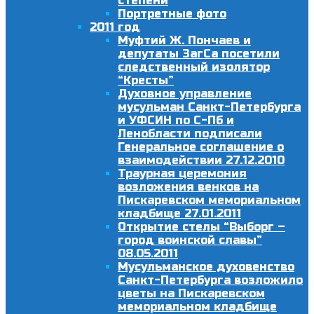
степени
Портретные фото
2011 год
Муфтий Ж. Пончаев и
депутаты ЗагСа посетили
следственный изолятор
“Кресты”
Духовное управление
мусульман Санкт-Петербурга
и УФСИН по С-Пб и
Ленобласти подписали
Генеральное соглашение о
взаимодействии 27.12.2010
Траурная церемония
возложения венков на
Пискаревском мемориальном
кладбище 27.01.2011
Открытие стелы “Выборг –
город воинской славы”
08.05.2011
Мусульманское духовенство
Санкт-Петербурга возложило
цветы на Пискаревском
мемориальном кладбище