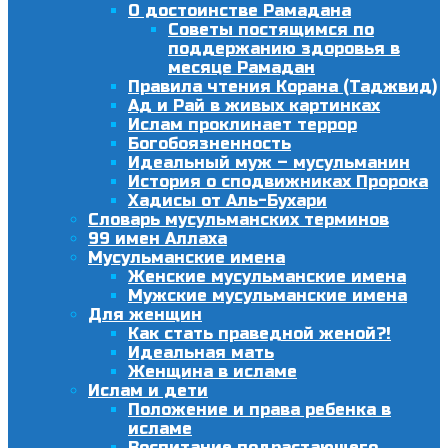
О достоинстве Рамадана
Советы постящимся по
поддержанию здоровья в
месяце Рамадан
Правила чтения Корана (Таджвид)
Ад и Рай в живых картинках
Ислам проклинает террор
Богобоязненность
Идеальный муж – мусульманин
История о сподвижниках Пророка
Хадисы от Аль-Бухари
Словарь мусульманских терминов
99 имен Аллаха
Мусульманские имена
Женские мусульманские имена
Мужские мусульманские имена
Для женщин
Как стать праведной женой?!
Идеальная мать
Женщина в исламе
Ислам и дети
Положение и права ребенка в
исламе
Воспитание подрастающего