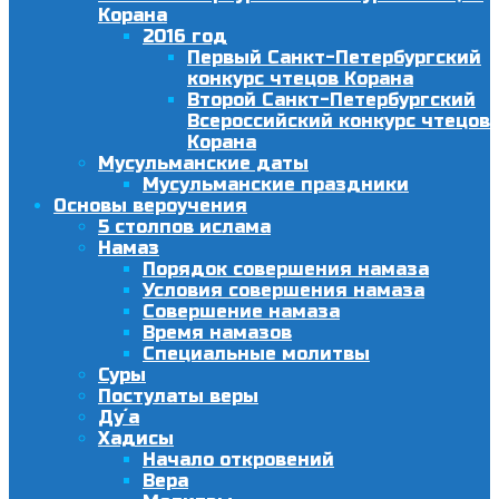
Корана
2016 год
Первый Санкт-Петербургский
конкурс чтецов Корана
Второй Санкт-Петербургский
Всероссийский конкурс чтецов
Корана
Мусульманские даты
Мусульманские праздники
Основы вероучения
5 столпов ислама
Намаз
Порядок совершения намаза
Условия совершения намаза
Совершение намаза
Время намазов
Специальные молитвы
Суры
Постулаты веры
Ду´а
Хадисы
Начало откровений
Вера