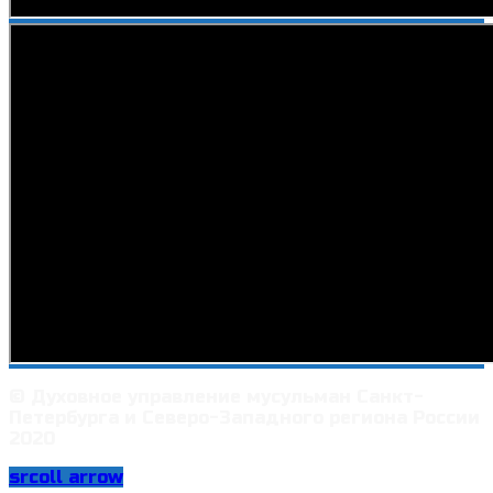
© Духовное управление мусульман Санкт-
Петербурга и Северо-Западного региона России
2020
srcoll arrow