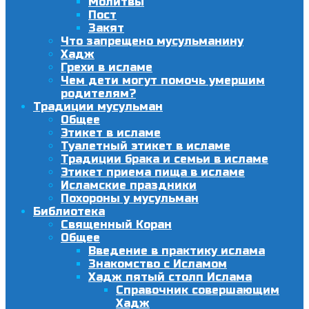
Молитвы
Пост
Закят
Что запрещено мусульманину
Хадж
Грехи в исламе
Чем дети могут помочь умершим
родителям?
Традиции мусульман
Общее
Этикет в исламе
Туалетный этикет в исламе
Традиции брака и семьи в исламе
Этикет приема пища в исламе
Исламские праздники
Похороны у мусульман
Библиотека
Священный Коран
Общее
Введение в практику ислама
Знакомство с Исламом
Хадж пятый столп Ислама
Справочник совершающим
Хадж