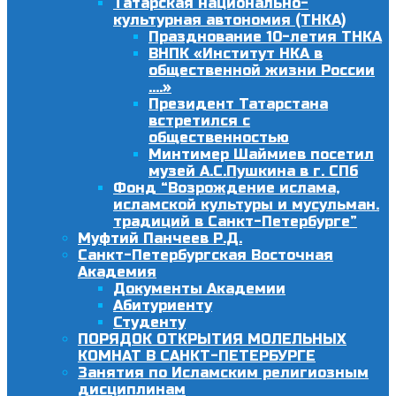
Татарская национально-
культурная автономия (ТНКА)
Празднование 10-летия ТНКА
ВНПК «Институт НКА в
общественной жизни России
….»
Президент Татарстана
встретился с
общественностью
Минтимер Шаймиев посетил
музей А.С.Пушкина в г. СПб
Фонд “Возрождение ислама,
исламской культуры и мусульман.
традиций в Санкт-Петербурге”
Муфтий Панчеев Р.Д.
Санкт-Петербургская Восточная
Академия
Документы Академии
Абитуриенту
Студенту
ПОРЯДОК ОТКРЫТИЯ МОЛЕЛЬНЫХ
КОМНАТ В САНКТ-ПЕТЕРБУРГЕ
Занятия по Исламским религиозным
дисциплинам