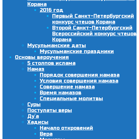
Корана
2016 год
Первый Санкт-Петербургский
конкурс чтецов Корана
Второй Санкт-Петербургский
Всероссийский конкурс чтецов
Корана
Мусульманские даты
Мусульманские праздники
Основы вероучения
5 столпов ислама
Намаз
Порядок совершения намаза
Условия совершения намаза
Совершение намаза
Время намазов
Специальные молитвы
Суры
Постулаты веры
Ду´а
Хадисы
Начало откровений
Вера