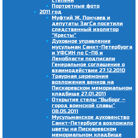
степени
Портретные фото
2011 год
Муфтий Ж. Пончаев и
депутаты ЗагСа посетили
следственный изолятор
“Кресты”
Духовное управление
мусульман Санкт-Петербурга
и УФСИН по С-Пб и
Ленобласти подписали
Генеральное соглашение о
взаимодействии 27.12.2010
Траурная церемония
возложения венков на
Пискаревском мемориальном
кладбище 27.01.2011
Открытие стелы “Выборг –
город воинской славы”
08.05.2011
Мусульманское духовенство
Санкт-Петербурга возложило
цветы на Пискаревском
мемориальном кладбище