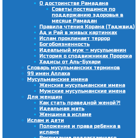
О достоинстве Рамадана
Советы постящимся по
поддержанию здоровья в
месяце Рамадан
Правила чтения Корана (Таджвид)
Ад и Рай в живых картинках
Ислам проклинает террор
Богобоязненность
Идеальный муж – мусульманин
История о сподвижниках Пророка
Хадисы от Аль-Бухари
Словарь мусульманских терминов
99 имен Аллаха
Мусульманские имена
Женские мусульманские имена
Мужские мусульманские имена
Для женщин
Как стать праведной женой?!
Идеальная мать
Женщина в исламе
Ислам и дети
Положение и права ребенка в
исламе
Воспитание подрастающего