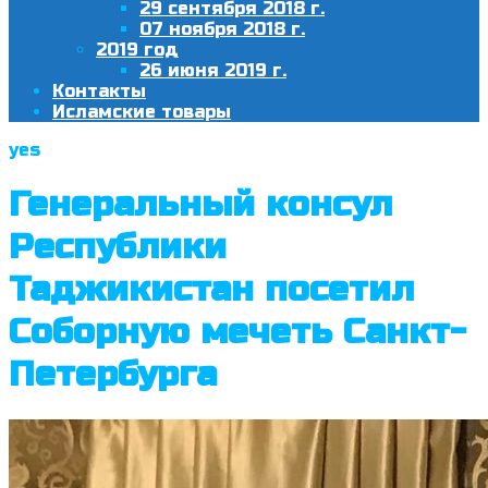
29 сентября 2018 г.
07 ноября 2018 г.
2019 год
26 июня 2019 г.
Контакты
Исламские товары
yes
Генеральный консул
Республики
Таджикистан посетил
Соборную мечеть Санкт-
Петербурга