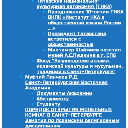
Татарская национально-
культурная автономия (ТНКА)
Празднование 10-летия ТНКА
ВНПК «Институт НКА в
общественной жизни России
….»
Президент Татарстана
встретился с
общественностью
Минтимер Шаймиев посетил
музей А.С.Пушкина в г. СПб
Фонд “Возрождение ислама,
исламской культуры и мусульман.
традиций в Санкт-Петербурге”
Муфтий Панчеев Р.Д.
Санкт-Петербургская Восточная
Академия
Документы Академии
Абитуриенту
Студенту
ПОРЯДОК ОТКРЫТИЯ МОЛЕЛЬНЫХ
КОМНАТ В САНКТ-ПЕТЕРБУРГЕ
Занятия по Исламским религиозным
дисциплинам