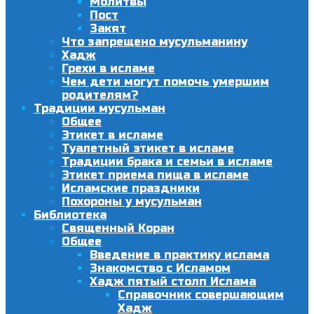
Молитвы
Пост
Закят
Что запрещено мусульманину
Хадж
Грехи в исламе
Чем дети могут помочь умершим
родителям?
Традиции мусульман
Общее
Этикет в исламе
Туалетный этикет в исламе
Традиции брака и семьи в исламе
Этикет приема пища в исламе
Исламские праздники
Похороны у мусульман
Библиотека
Священный Коран
Общее
Введение в практику ислама
Знакомство с Исламом
Хадж пятый столп Ислама
Справочник совершающим
Хадж