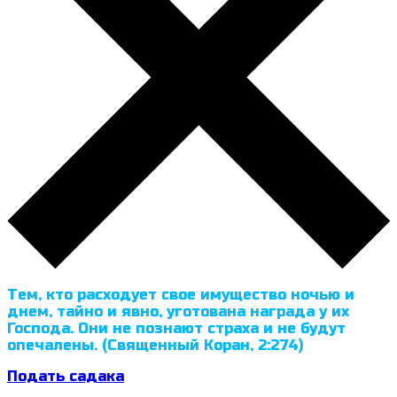
Тем, кто расходует свое имущество ночью и
днем, тайно и явно, уготована награда у их
Господа. Они не познают страха и не будут
опечалены. (Священный Коран, 2:274)
Подать садака