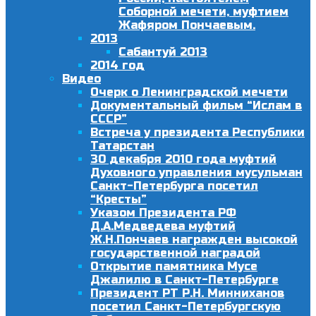
Соборной мечети, муфтием
Жафяром Пончаевым.
2013
Сабантуй 2013
2014 год
Видео
Очерк о Ленинградской мечети
Документальный фильм “Ислам в
СССР”
Встреча у президента Республики
Татарстан
30 декабря 2010 года муфтий
Духовного управления мусульман
Санкт-Петербурга посетил
“Кресты”
Указом Президента РФ
Д.А.Медведева муфтий
Ж.Н.Пончаев награжден высокой
государственной наградой
Открытие памятника Мусе
Джалилю в Санкт-Петербурге
Президент РТ Р.Н. Минниханов
посетил Санкт-Петербургскую