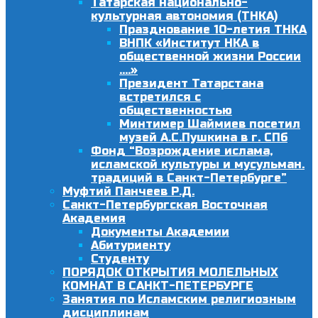
Татарская национально-
культурная автономия (ТНКА)
Празднование 10-летия ТНКА
ВНПК «Институт НКА в
общественной жизни России
….»
Президент Татарстана
встретился с
общественностью
Минтимер Шаймиев посетил
музей А.С.Пушкина в г. СПб
Фонд “Возрождение ислама,
исламской культуры и мусульман.
традиций в Санкт-Петербурге”
Муфтий Панчеев Р.Д.
Санкт-Петербургская Восточная
Академия
Документы Академии
Абитуриенту
Студенту
ПОРЯДОК ОТКРЫТИЯ МОЛЕЛЬНЫХ
КОМНАТ В САНКТ-ПЕТЕРБУРГЕ
Занятия по Исламским религиозным
дисциплинам