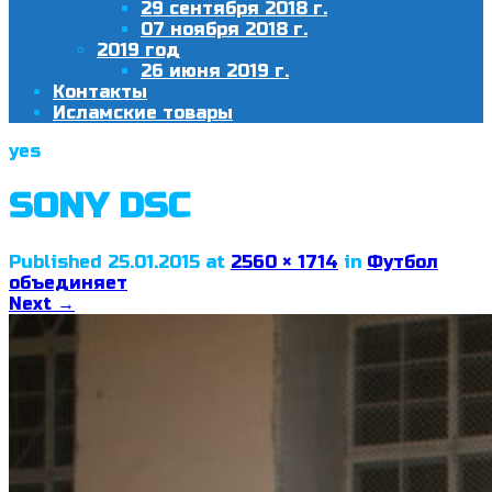
29 сентября 2018 г.
07 ноября 2018 г.
2019 год
26 июня 2019 г.
Контакты
Исламские товары
yes
SONY DSC
Published
25.01.2015
at
2560 × 1714
in
Футбол
объединяет
Next
→