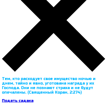
Тем, кто расходует свое имущество ночью и
днем, тайно и явно, уготована награда у их
Господа. Они не познают страха и не будут
опечалены. (Священный Коран, 2:274)
Подать садака