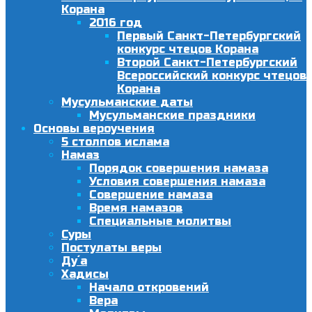
Корана
2016 год
Первый Санкт-Петербургский
конкурс чтецов Корана
Второй Санкт-Петербургский
Всероссийский конкурс чтецов
Корана
Мусульманские даты
Мусульманские праздники
Основы вероучения
5 столпов ислама
Намаз
Порядок совершения намаза
Условия совершения намаза
Совершение намаза
Время намазов
Специальные молитвы
Суры
Постулаты веры
Ду´а
Хадисы
Начало откровений
Вера