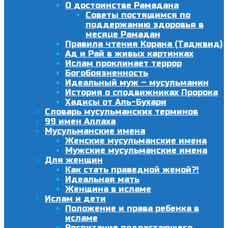
О достоинстве Рамадана
Советы постящимся по
поддержанию здоровья в
месяце Рамадан
Правила чтения Корана (Таджвид)
Ад и Рай в живых картинках
Ислам проклинает террор
Богобоязненность
Идеальный муж – мусульманин
История о сподвижниках Пророка
Хадисы от Аль-Бухари
Словарь мусульманских терминов
99 имен Аллаха
Мусульманские имена
Женские мусульманские имена
Мужские мусульманские имена
Для женщин
Как стать праведной женой?!
Идеальная мать
Женщина в исламе
Ислам и дети
Положение и права ребенка в
исламе
Воспитание подрастающего