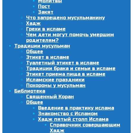
Молитвы
Пост
Закят
Что запрещено мусульманину
Хадж
Грехи в исламе
Чем дети могут помочь умершим
родителям?
Традиции мусульман
Общее
Этикет в исламе
Туалетный этикет в исламе
Традиции брака и семьи в исламе
Этикет приема пища в исламе
Исламские праздники
Похороны у мусульман
Библиотека
Священный Коран
Общее
Введение в практику ислама
Знакомство с Исламом
Хадж пятый столп Ислама
Справочник совершающим
Хадж