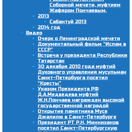
Соборной мечети, муфтием
Жафяром Пончаевым.
2013
Сабантуй 2013
2014 год
Видео
Очерк о Ленинградской мечети
Документальный фильм “Ислам в
СССР”
Встреча у президента Республики
Татарстан
30 декабря 2010 года муфтий
Духовного управления мусульман
Санкт-Петербурга посетил
“Кресты”
Указом Президента РФ
Д.А.Медведева муфтий
Ж.Н.Пончаев награжден высокой
государственной наградой
Открытие памятника Мусе
Джалилю в Санкт-Петербурге
Президент РТ Р.Н. Минниханов
посетил Санкт-Петербургскую