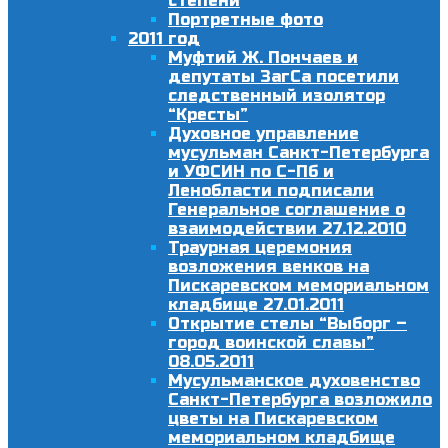
степени
Портретные фото
2011 год
Муфтий Ж. Пончаев и
депутаты ЗагСа посетили
следственный изолятор
“Кресты”
Духовное управление
мусульман Санкт-Петербурга
и УФСИН по С-Пб и
Ленобласти подписали
Генеральное соглашение о
взаимодействии 27.12.2010
Траурная церемония
возложения венков на
Пискаревском мемориальном
кладбище 27.01.2011
Открытие стелы “Выборг –
город воинской славы”
08.05.2011
Мусульманское духовенство
Санкт-Петербурга возложило
цветы на Пискаревском
мемориальном кладбище