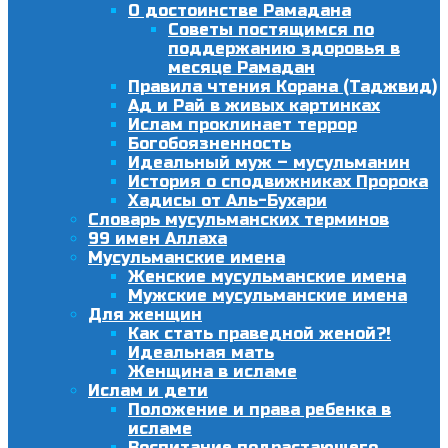
О достоинстве Рамадана
Советы постящимся по
поддержанию здоровья в
месяце Рамадан
Правила чтения Корана (Таджвид)
Ад и Рай в живых картинках
Ислам проклинает террор
Богобоязненность
Идеальный муж – мусульманин
История о сподвижниках Пророка
Хадисы от Аль-Бухари
Словарь мусульманских терминов
99 имен Аллаха
Мусульманские имена
Женские мусульманские имена
Мужские мусульманские имена
Для женщин
Как стать праведной женой?!
Идеальная мать
Женщина в исламе
Ислам и дети
Положение и права ребенка в
исламе
Воспитание подрастающего