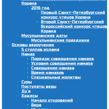
Корана
2016 год
Первый Санкт-Петербургский
конкурс чтецов Корана
Второй Санкт-Петербургский
Всероссийский конкурс чтецов
Корана
Мусульманские даты
Мусульманские праздники
Основы вероучения
5 столпов ислама
Намаз
Порядок совершения намаза
Условия совершения намаза
Совершение намаза
Время намазов
Специальные молитвы
Суры
Постулаты веры
Ду´а
Хадисы
Начало откровений
Вера