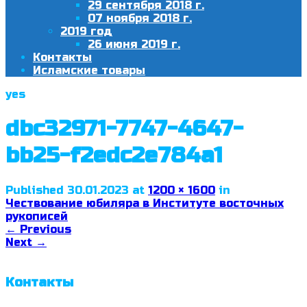
29 сентября 2018 г.
07 ноября 2018 г.
2019 год
26 июня 2019 г.
Контакты
Исламские товары
yes
dbc32971-7747-4647-
bb25-f2edc2e784a1
Published
30.01.2023
at
1200 × 1600
in
Чествование юбиляра в Институте восточных
рукописей
←
Previous
Next
→
Контакты