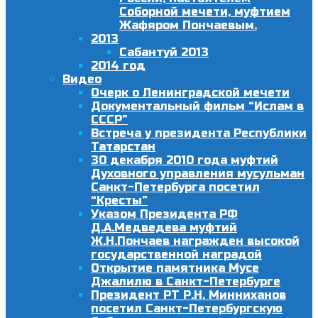
Соборной мечети, муфтием
Жафяром Пончаевым.
2013
Сабантуй 2013
2014 год
Видео
Очерк о Ленинградской мечети
Документальный фильм “Ислам в
СССР”
Встреча у президента Республики
Татарстан
30 декабря 2010 года муфтий
Духовного управления мусульман
Санкт-Петербурга посетил
“Кресты”
Указом Президента РФ
Д.А.Медведева муфтий
Ж.Н.Пончаев награжден высокой
государственной наградой
Открытие памятника Мусе
Джалилю в Санкт-Петербурге
Президент РТ Р.Н. Минниханов
посетил Санкт-Петербургскую