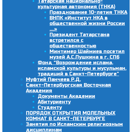
Татарская национально-
культурная автономия (ТНКА)
Празднование 10-летия ТНКА
ВНПК «Институт НКА в
общественной жизни России
….»
Президент Татарстана
встретился с
общественностью
Минтимер Шаймиев посетил
музей А.С.Пушкина в г. СПб
Фонд “Возрождение ислама,
исламской культуры и мусульман.
традиций в Санкт-Петербурге”
Муфтий Панчеев Р.Д.
Санкт-Петербургская Восточная
Академия
Документы Академии
Абитуриенту
Студенту
ПОРЯДОК ОТКРЫТИЯ МОЛЕЛЬНЫХ
КОМНАТ В САНКТ-ПЕТЕРБУРГЕ
Занятия по Исламским религиозным
дисциплинам