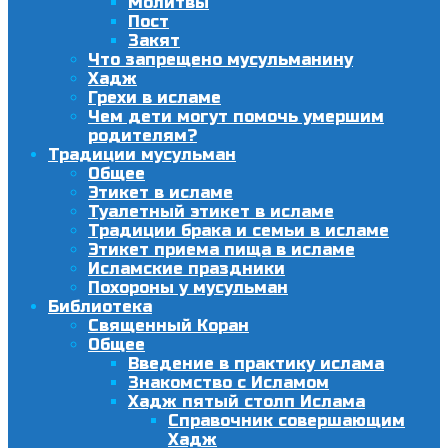
Молитвы
Пост
Закят
Что запрещено мусульманину
Хадж
Грехи в исламе
Чем дети могут помочь умершим
родителям?
Традиции мусульман
Общее
Этикет в исламе
Туалетный этикет в исламе
Традиции брака и семьи в исламе
Этикет приема пища в исламе
Исламские праздники
Похороны у мусульман
Библиотека
Священный Коран
Общее
Введение в практику ислама
Знакомство с Исламом
Хадж пятый столп Ислама
Справочник совершающим
Хадж