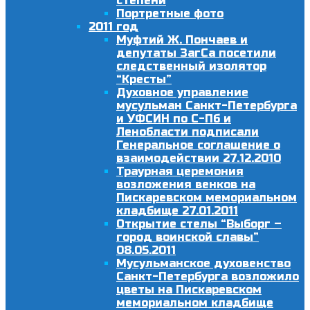
степени
Портретные фото
2011 год
Муфтий Ж. Пончаев и
депутаты ЗагСа посетили
следственный изолятор
“Кресты”
Духовное управление
мусульман Санкт-Петербурга
и УФСИН по С-Пб и
Ленобласти подписали
Генеральное соглашение о
взаимодействии 27.12.2010
Траурная церемония
возложения венков на
Пискаревском мемориальном
кладбище 27.01.2011
Открытие стелы “Выборг –
город воинской славы”
08.05.2011
Мусульманское духовенство
Санкт-Петербурга возложило
цветы на Пискаревском
мемориальном кладбище