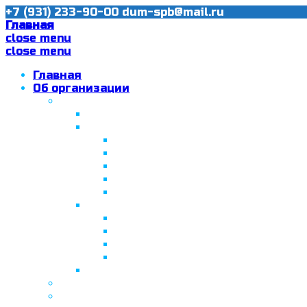
+7 (931) 233-90-00
dum-spb@mail.ru
Главная
close menu
close menu
Главная
Об организации
Ислам в Санкт-Петербурге
Муфтий Пончаев Ж.Н.
Санкт-Петербург – северная столи
Санкт-Петербургская Соборная
Вторая Санкт-Петербургская м
Программа «Толерантность» в С
Программа «Толерантность» в С
Сабантуй в Санкт-Петербурге
Татарская национально-культурная
Празднование 10-летия ТНКА
ВНПК «Институт НКА в обществ
Президент Татарстана встрети
Минтимер Шаймиев посетил муз
Фонд “Возрождение ислама, исламс
Муфтий Панчеев Р.Д.
Санкт-Петербургская Восточная Акаде