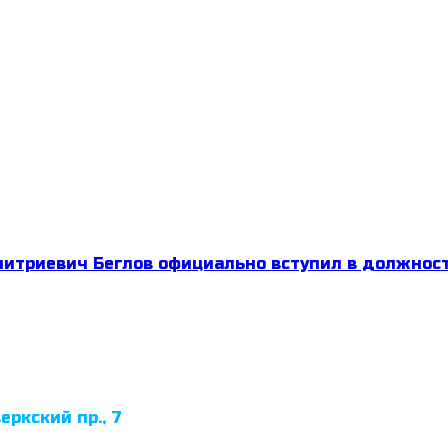
итриевич Беглов официально вступил в должност
еркский пр., 7