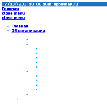
+7 (931) 233-90-00
dum-spb@mail.ru
Главная
close menu
close menu
Главная
Об организации
Ислам в Санкт-Петербурге
Муфтий Пончаев Ж.Н.
Санкт-Петербург – северная столи
Санкт-Петербургская Соборная
Вторая Санкт-Петербургская м
Программа «Толерантность» в С
Программа «Толерантность» в С
Сабантуй в Санкт-Петербурге
Татарская национально-культурная
Празднование 10-летия ТНКА
ВНПК «Институт НКА в обществ
Президент Татарстана встрети
Минтимер Шаймиев посетил муз
Фонд “Возрождение ислама, исламс
Муфтий Панчеев Р.Д.
Санкт-Петербургская Восточная Акаде