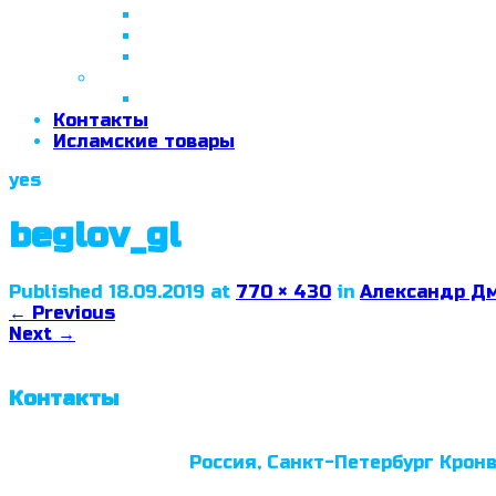
26 апреля 2018 г.
29 сентября 2018 г.
07 ноября 2018 г.
2019 год
26 июня 2019 г.
Контакты
Исламские товары
yes
beglov_gl
Published
18.09.2019
at
770 × 430
in
Александр Дм
←
Previous
Next
→
Контакты
Россия, Санкт-Петербург Кронв