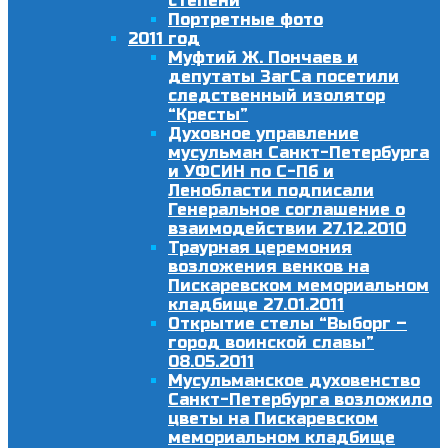
степени
Портретные фото
2011 год
Муфтий Ж. Пончаев и
депутаты ЗагСа посетили
следственный изолятор
“Кресты”
Духовное управление
мусульман Санкт-Петербурга
и УФСИН по С-Пб и
Ленобласти подписали
Генеральное соглашение о
взаимодействии 27.12.2010
Траурная церемония
возложения венков на
Пискаревском мемориальном
кладбище 27.01.2011
Открытие стелы “Выборг –
город воинской славы”
08.05.2011
Мусульманское духовенство
Санкт-Петербурга возложило
цветы на Пискаревском
мемориальном кладбище