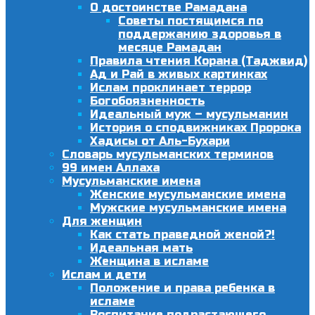
О достоинстве Рамадана
Советы постящимся по
поддержанию здоровья в
месяце Рамадан
Правила чтения Корана (Таджвид)
Ад и Рай в живых картинках
Ислам проклинает террор
Богобоязненность
Идеальный муж – мусульманин
История о сподвижниках Пророка
Хадисы от Аль-Бухари
Словарь мусульманских терминов
99 имен Аллаха
Мусульманские имена
Женские мусульманские имена
Мужские мусульманские имена
Для женщин
Как стать праведной женой?!
Идеальная мать
Женщина в исламе
Ислам и дети
Положение и права ребенка в
исламе
Воспитание подрастающего