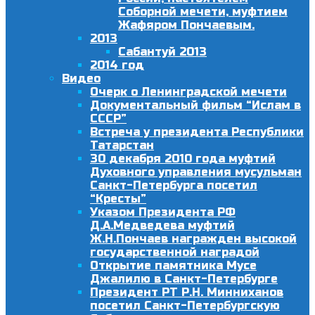
Соборной мечети, муфтием
Жафяром Пончаевым.
2013
Сабантуй 2013
2014 год
Видео
Очерк о Ленинградской мечети
Документальный фильм “Ислам в
СССР”
Встреча у президента Республики
Татарстан
30 декабря 2010 года муфтий
Духовного управления мусульман
Санкт-Петербурга посетил
“Кресты”
Указом Президента РФ
Д.А.Медведева муфтий
Ж.Н.Пончаев награжден высокой
государственной наградой
Открытие памятника Мусе
Джалилю в Санкт-Петербурге
Президент РТ Р.Н. Минниханов
посетил Санкт-Петербургскую