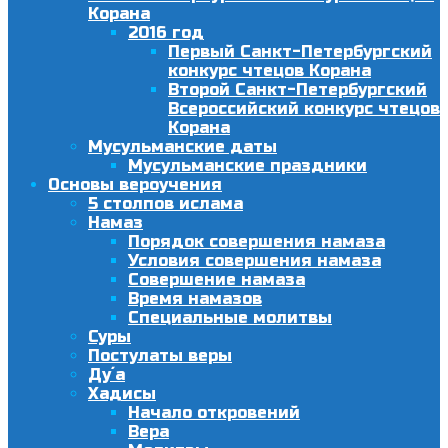
Корана
2016 год
Первый Санкт-Петербургский
конкурс чтецов Корана
Второй Санкт-Петербургский
Всероссийский конкурс чтецов
Корана
Мусульманские даты
Мусульманские праздники
Основы вероучения
5 столпов ислама
Намаз
Порядок совершения намаза
Условия совершения намаза
Совершение намаза
Время намазов
Специальные молитвы
Суры
Постулаты веры
Ду´а
Хадисы
Начало откровений
Вера