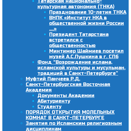
Татарская национально-
культурная автономия (ТНКА)
Празднование 10-летия ТНКА
ВНПК «Институт НКА в
общественной жизни России
….»
Президент Татарстана
встретился с
общественностью
Минтимер Шаймиев посетил
музей А.С.Пушкина в г. СПб
Фонд “Возрождение ислама,
исламской культуры и мусульман.
традиций в Санкт-Петербурге”
Муфтий Панчеев Р.Д.
Санкт-Петербургская Восточная
Академия
Документы Академии
Абитуриенту
Студенту
ПОРЯДОК ОТКРЫТИЯ МОЛЕЛЬНЫХ
КОМНАТ В САНКТ-ПЕТЕРБУРГЕ
Занятия по Исламским религиозным
дисциплинам