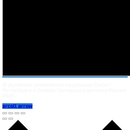
© Духовное управление мусульман Санкт-
Петербурга и Северо-Западного региона России
2020
srcoll arrow