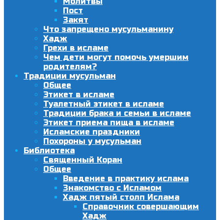
Молитвы
Пост
Закят
Что запрещено мусульманину
Хадж
Грехи в исламе
Чем дети могут помочь умершим
родителям?
Традиции мусульман
Общее
Этикет в исламе
Туалетный этикет в исламе
Традиции брака и семьи в исламе
Этикет приема пища в исламе
Исламские праздники
Похороны у мусульман
Библиотека
Священный Коран
Общее
Введение в практику ислама
Знакомство с Исламом
Хадж пятый столп Ислама
Справочник совершающим
Хадж