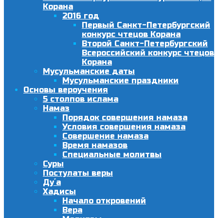
Корана
2016 год
Первый Санкт-Петербургский
конкурс чтецов Корана
Второй Санкт-Петербургский
Всероссийский конкурс чтецов
Корана
Мусульманские даты
Мусульманские праздники
Основы вероучения
5 столпов ислама
Намаз
Порядок совершения намаза
Условия совершения намаза
Совершение намаза
Время намазов
Специальные молитвы
Суры
Постулаты веры
Ду´а
Хадисы
Начало откровений
Вера