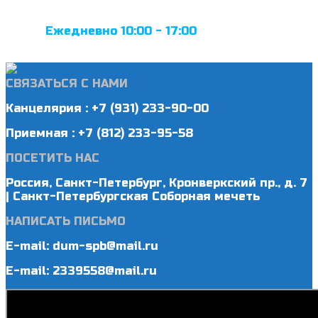
Ежедневно 10:00 - 17:00
СВЯЗАТЬСЯ С НАМИ
Канцелярия : +7 (931) 233-90-00
Приемная : +7 (812) 233-95-58
ПОСЕТИТЬ НАС
Россия, Санкт-Петербург, Кронверкский пр., д. 7
| Санкт-Петербургская Соборная мечеть
НАПИСАТЬ ПИСЬМО
E-mail: dum-spb@mail.ru
E-mail: 2339558@mail.ru