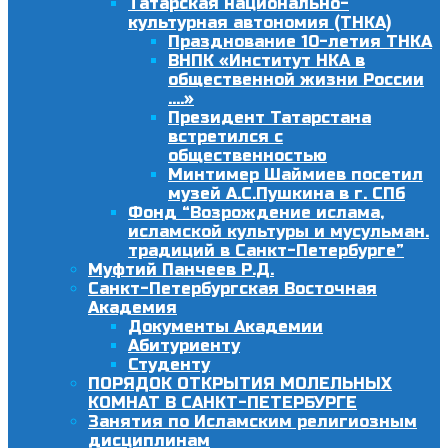
Татарская национально-
культурная автономия (ТНКА)
Празднование 10-летия ТНКА
ВНПК «Институт НКА в
общественной жизни России
….»
Президент Татарстана
встретился с
общественностью
Минтимер Шаймиев посетил
музей А.С.Пушкина в г. СПб
Фонд “Возрождение ислама,
исламской культуры и мусульман.
традиций в Санкт-Петербурге”
Муфтий Панчеев Р.Д.
Санкт-Петербургская Восточная
Академия
Документы Академии
Абитуриенту
Студенту
ПОРЯДОК ОТКРЫТИЯ МОЛЕЛЬНЫХ
КОМНАТ В САНКТ-ПЕТЕРБУРГЕ
Занятия по Исламским религиозным
дисциплинам