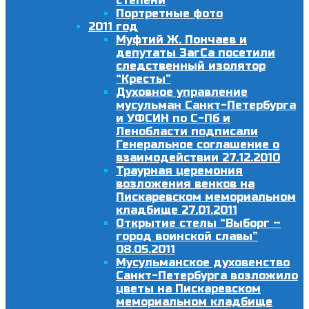
степени
Портретные фото
2011 год
Муфтий Ж. Пончаев и
депутаты ЗагСа посетили
следственный изолятор
“Кресты”
Духовное управление
мусульман Санкт-Петербурга
и УФСИН по С-Пб и
Ленобласти подписали
Генеральное соглашение о
взаимодействии 27.12.2010
Траурная церемония
возложения венков на
Пискаревском мемориальном
кладбище 27.01.2011
Открытие стелы “Выборг –
город воинской славы”
08.05.2011
Мусульманское духовенство
Санкт-Петербурга возложило
цветы на Пискаревском
мемориальном кладбище