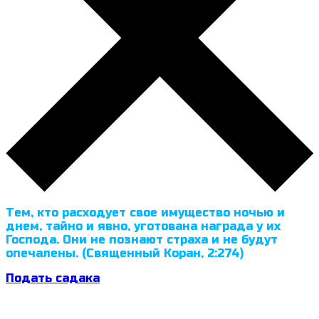
Тем, кто расходует свое имущество ночью и
днем, тайно и явно, уготована награда у их
Господа. Они не познают страха и не будут
опечалены. (Священный Коран, 2:274)
Подать садака