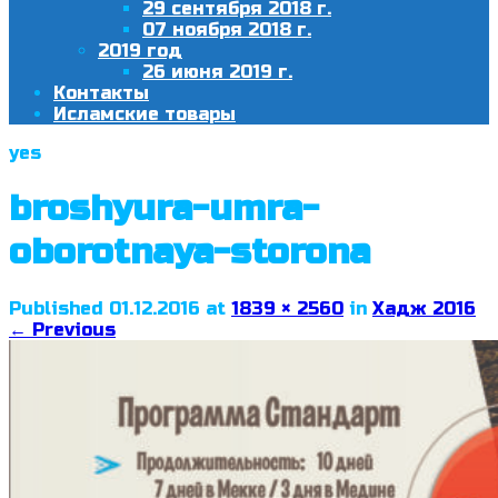
29 сентября 2018 г.
07 ноября 2018 г.
2019 год
26 июня 2019 г.
Контакты
Исламские товары
yes
broshyura-umra-
oborotnaya-storona
Published
01.12.2016
at
1839 × 2560
in
Хадж 2016
←
Previous