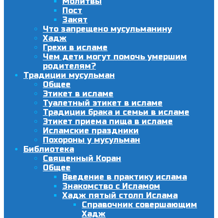
Молитвы
Пост
Закят
Что запрещено мусульманину
Хадж
Грехи в исламе
Чем дети могут помочь умершим
родителям?
Традиции мусульман
Общее
Этикет в исламе
Туалетный этикет в исламе
Традиции брака и семьи в исламе
Этикет приема пища в исламе
Исламские праздники
Похороны у мусульман
Библиотека
Священный Коран
Общее
Введение в практику ислама
Знакомство с Исламом
Хадж пятый столп Ислама
Справочник совершающим
Хадж