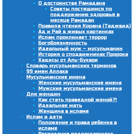
О достоинстве Рамадана
Советы постящимся по
поддержанию здоровья в
месяце Рамадан
Правила чтения Корана (Таджвид)
Ад и Рай в живых картинках
Ислам проклинает террор
Богобоязненность
Идеальный муж – мусульманин
История о сподвижниках Пророка
Хадисы от Аль-Бухари
Словарь мусульманских терминов
99 имен Аллаха
Мусульманские имена
Женские мусульманские имена
Мужские мусульманские имена
Для женщин
Как стать праведной женой?!
Идеальная мать
Женщина в исламе
Ислам и дети
Положение и права ребенка в
исламе
Воспитание подрастающего