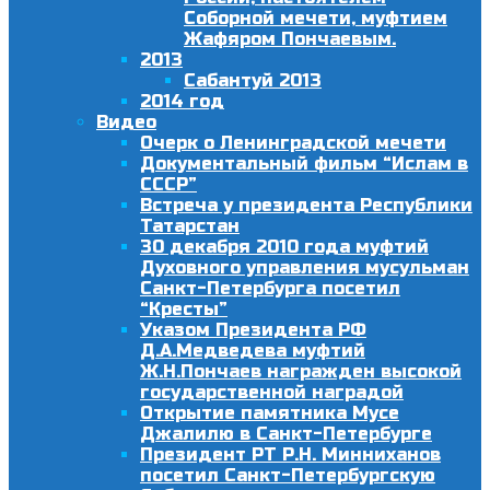
Соборной мечети, муфтием
Жафяром Пончаевым.
2013
Сабантуй 2013
2014 год
Видео
Очерк о Ленинградской мечети
Документальный фильм “Ислам в
СССР”
Встреча у президента Республики
Татарстан
30 декабря 2010 года муфтий
Духовного управления мусульман
Санкт-Петербурга посетил
“Кресты”
Указом Президента РФ
Д.А.Медведева муфтий
Ж.Н.Пончаев награжден высокой
государственной наградой
Открытие памятника Мусе
Джалилю в Санкт-Петербурге
Президент РТ Р.Н. Минниханов
посетил Санкт-Петербургскую