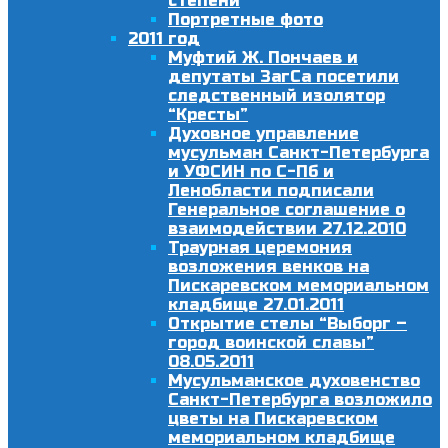
степени
Портретные фото
2011 год
Муфтий Ж. Пончаев и
депутаты ЗагСа посетили
следственный изолятор
“Кресты”
Духовное управление
мусульман Санкт-Петербурга
и УФСИН по С-Пб и
Ленобласти подписали
Генеральное соглашение о
взаимодействии 27.12.2010
Траурная церемония
возложения венков на
Пискаревском мемориальном
кладбище 27.01.2011
Открытие стелы “Выборг –
город воинской славы”
08.05.2011
Мусульманское духовенство
Санкт-Петербурга возложило
цветы на Пискаревском
мемориальном кладбище