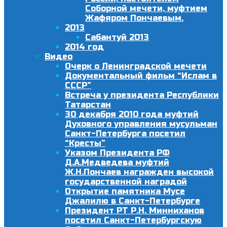
Соборной мечети, муфтием
Жафяром Пончаевым.
2013
Сабантуй 2013
2014 год
Видео
Очерк о Ленинградской мечети
Документальный фильм “Ислам в
СССР”
Встреча у президента Республики
Татарстан
30 декабря 2010 года муфтий
Духовного управления мусульман
Санкт-Петербурга посетил
“Кресты”
Указом Президента РФ
Д.А.Медведева муфтий
Ж.Н.Пончаев награжден высокой
государственной наградой
Открытие памятника Мусе
Джалилю в Санкт-Петербурге
Президент РТ Р.Н. Минниханов
посетил Санкт-Петербургскую