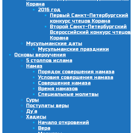
Корана
2016 год
Первый Санкт-Петербургский
конкурс чтецов Корана
Второй Санкт-Петербургский
Всероссийский конкурс чтецов
Корана
Мусульманские даты
Мусульманские праздники
Основы вероучения
5 столпов ислама
Намаз
Порядок совершения намаза
Условия совершения намаза
Совершение намаза
Время намазов
Специальные молитвы
Суры
Постулаты веры
Ду´а
Хадисы
Начало откровений
Вера