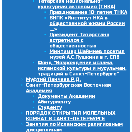
Татарская национально-
культурная автономия (ТНКА)
Празднование 10-летия ТНКА
ВНПК «Институт НКА в
общественной жизни России
….»
Президент Татарстана
встретился с
общественностью
Минтимер Шаймиев посетил
музей А.С.Пушкина в г. СПб
Фонд “Возрождение ислама,
исламской культуры и мусульман.
традиций в Санкт-Петербурге”
Муфтий Панчеев Р.Д.
Санкт-Петербургская Восточная
Академия
Документы Академии
Абитуриенту
Студенту
ПОРЯДОК ОТКРЫТИЯ МОЛЕЛЬНЫХ
КОМНАТ В САНКТ-ПЕТЕРБУРГЕ
Занятия по Исламским религиозным
дисциплинам