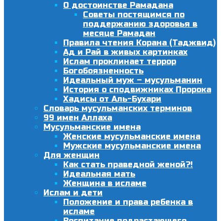
О достоинстве Рамадана
Советы постящимся по
поддержанию здоровья в
месяце Рамадан
Правила чтения Корана (Таджвид)
Ад и Рай в живых картинках
Ислам проклинает террор
Богобоязненность
Идеальный муж – мусульманин
История о сподвижниках Пророка
Хадисы от Аль-Бухари
Словарь мусульманских терминов
99 имен Аллаха
Мусульманские имена
Женские мусульманские имена
Мужские мусульманские имена
Для женщин
Как стать праведной женой?!
Идеальная мать
Женщина в исламе
Ислам и дети
Положение и права ребенка в
исламе
Воспитание подрастающего