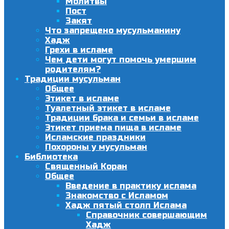
Молитвы
Пост
Закят
Что запрещено мусульманину
Хадж
Грехи в исламе
Чем дети могут помочь умершим
родителям?
Традиции мусульман
Общее
Этикет в исламе
Туалетный этикет в исламе
Традиции брака и семьи в исламе
Этикет приема пища в исламе
Исламские праздники
Похороны у мусульман
Библиотека
Священный Коран
Общее
Введение в практику ислама
Знакомство с Исламом
Хадж пятый столп Ислама
Справочник совершающим
Хадж