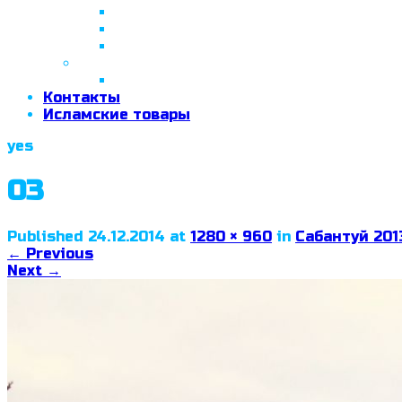
26 апреля 2018 г.
29 сентября 2018 г.
07 ноября 2018 г.
2019 год
26 июня 2019 г.
Контакты
Исламские товары
yes
03
Published
24.12.2014
at
1280 × 960
in
Сабантуй 201
←
Previous
Next
→