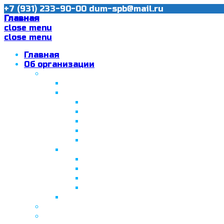
+7 (931) 233-90-00
dum-spb@mail.ru
Главная
close menu
close menu
Главная
Об организации
Ислам в Санкт-Петербурге
Муфтий Пончаев Ж.Н.
Санкт-Петербург – северная столи
Санкт-Петербургская Соборная
Вторая Санкт-Петербургская м
Программа «Толерантность» в С
Программа «Толерантность» в С
Сабантуй в Санкт-Петербурге
Татарская национально-культурная
Празднование 10-летия ТНКА
ВНПК «Институт НКА в обществ
Президент Татарстана встрети
Минтимер Шаймиев посетил муз
Фонд “Возрождение ислама, исламс
Муфтий Панчеев Р.Д.
Санкт-Петербургская Восточная Акаде