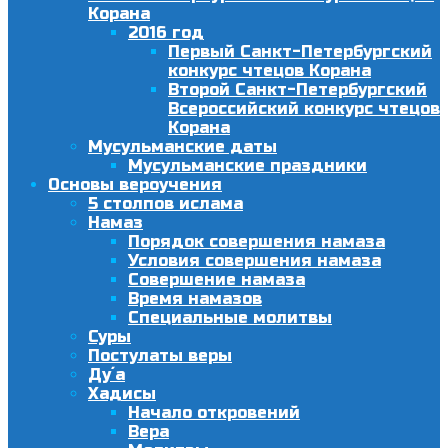
Корана
2016 год
Первый Санкт-Петербургский
конкурс чтецов Корана
Второй Санкт-Петербургский
Всероссийский конкурс чтецов
Корана
Мусульманские даты
Мусульманские праздники
Основы вероучения
5 столпов ислама
Намаз
Порядок совершения намаза
Условия совершения намаза
Совершение намаза
Время намазов
Специальные молитвы
Суры
Постулаты веры
Ду´а
Хадисы
Начало откровений
Вера