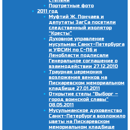
степени
Портретные фото
2011 год
Муфтий Ж. Пончаев и
депутаты ЗагСа посетили
следственный изолятор
“Кресты”
Духовное управление
мусульман Санкт-Петербурга
и УФСИН по С-Пб и
Ленобласти подписали
Генеральное соглашение о
взаимодействии 27.12.2010
Траурная церемония
возложения венков на
Пискаревском мемориальном
кладбище 27.01.2011
Открытие стелы “Выборг –
город воинской славы”
08.05.2011
Мусульманское духовенство
Санкт-Петербурга возложило
цветы на Пискаревском
мемориальном кладбище