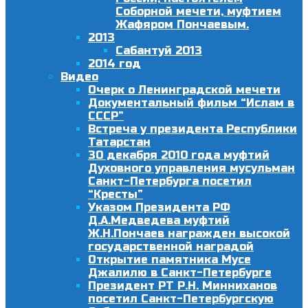
Соборной мечети, муфтием
Жафяром Пончаевым.
2013
Сабантуй 2013
2014 год
Видео
Очерк о Ленинградской мечети
Документальный фильм “Ислам в
СССР”
Встреча у президента Республики
Татарстан
30 декабря 2010 года муфтий
Духовного управления мусульман
Санкт-Петербурга посетил
“Кресты”
Указом Президента РФ
Д.А.Медведева муфтий
Ж.Н.Пончаев награжден высокой
государственной наградой
Открытие памятника Мусе
Джалилю в Санкт-Петербурге
Президент РТ Р.Н. Минниханов
посетил Санкт-Петербургскую