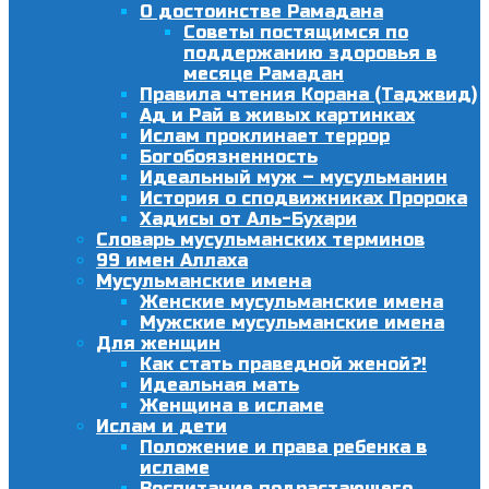
О достоинстве Рамадана
Советы постящимся по
поддержанию здоровья в
месяце Рамадан
Правила чтения Корана (Таджвид)
Ад и Рай в живых картинках
Ислам проклинает террор
Богобоязненность
Идеальный муж – мусульманин
История о сподвижниках Пророка
Хадисы от Аль-Бухари
Словарь мусульманских терминов
99 имен Аллаха
Мусульманские имена
Женские мусульманские имена
Мужские мусульманские имена
Для женщин
Как стать праведной женой?!
Идеальная мать
Женщина в исламе
Ислам и дети
Положение и права ребенка в
исламе
Воспитание подрастающего