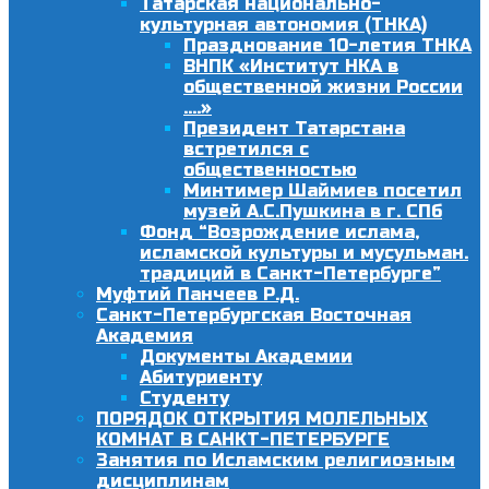
Татарская национально-
культурная автономия (ТНКА)
Празднование 10-летия ТНКА
ВНПК «Институт НКА в
общественной жизни России
….»
Президент Татарстана
встретился с
общественностью
Минтимер Шаймиев посетил
музей А.С.Пушкина в г. СПб
Фонд “Возрождение ислама,
исламской культуры и мусульман.
традиций в Санкт-Петербурге”
Муфтий Панчеев Р.Д.
Санкт-Петербургская Восточная
Академия
Документы Академии
Абитуриенту
Студенту
ПОРЯДОК ОТКРЫТИЯ МОЛЕЛЬНЫХ
КОМНАТ В САНКТ-ПЕТЕРБУРГЕ
Занятия по Исламским религиозным
дисциплинам