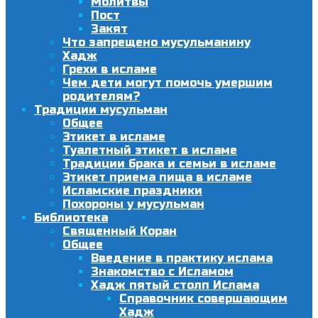
Молитвы
Пост
Закят
Что запрещено мусульманину
Хадж
Грехи в исламе
Чем дети могут помочь умершим
родителям?
Традиции мусульман
Общее
Этикет в исламе
Туалетный этикет в исламе
Традиции брака и семьи в исламе
Этикет приема пища в исламе
Исламские праздники
Похороны у мусульман
Библиотека
Священный Коран
Общее
Введение в практику ислама
Знакомство с Исламом
Хадж пятый столп Ислама
Справочник совершающим
Хадж