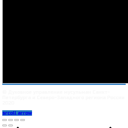
© Духовное управление мусульман Санкт-
Петербурга и Северо-Западного региона России
2020
srcoll arrow