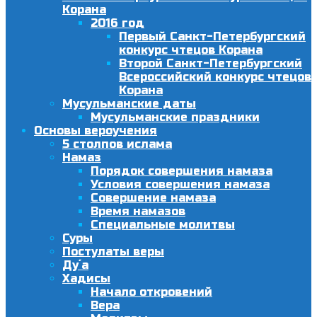
Корана
2016 год
Первый Санкт-Петербургский
конкурс чтецов Корана
Второй Санкт-Петербургский
Всероссийский конкурс чтецов
Корана
Мусульманские даты
Мусульманские праздники
Основы вероучения
5 столпов ислама
Намаз
Порядок совершения намаза
Условия совершения намаза
Совершение намаза
Время намазов
Специальные молитвы
Суры
Постулаты веры
Ду´а
Хадисы
Начало откровений
Вера