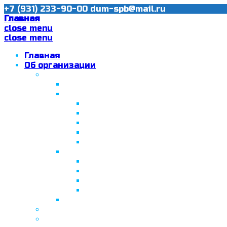
+7 (931) 233-90-00
dum-spb@mail.ru
Главная
close menu
close menu
Главная
Об организации
Ислам в Санкт-Петербурге
Муфтий Пончаев Ж.Н.
Санкт-Петербург – северная столи
Санкт-Петербургская Соборная
Вторая Санкт-Петербургская м
Программа «Толерантность» в С
Программа «Толерантность» в С
Сабантуй в Санкт-Петербурге
Татарская национально-культурная
Празднование 10-летия ТНКА
ВНПК «Институт НКА в обществ
Президент Татарстана встрети
Минтимер Шаймиев посетил муз
Фонд “Возрождение ислама, исламс
Муфтий Панчеев Р.Д.
Санкт-Петербургская Восточная Акаде