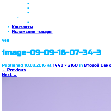
26 апреля 2018 г.
29 сентября 2018 г.
07 ноября 2018 г.
2019 год
26 июня 2019 г.
Контакты
Исламские товары
yes
image-09-09-16-07-34-3
Published
10.09.2016
at
1440 × 2160
in
Второй Санк
←
Previous
Next
→