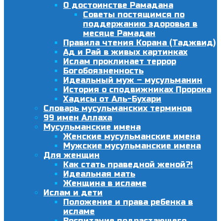
О достоинстве Рамадана
Советы постящимся по
поддержанию здоровья в
месяце Рамадан
Правила чтения Корана (Таджвид)
Ад и Рай в живых картинках
Ислам проклинает террор
Богобоязненность
Идеальный муж – мусульманин
История о сподвижниках Пророка
Хадисы от Аль-Бухари
Словарь мусульманских терминов
99 имен Аллаха
Мусульманские имена
Женские мусульманские имена
Мужские мусульманские имена
Для женщин
Как стать праведной женой?!
Идеальная мать
Женщина в исламе
Ислам и дети
Положение и права ребенка в
исламе
Воспитание подрастающего