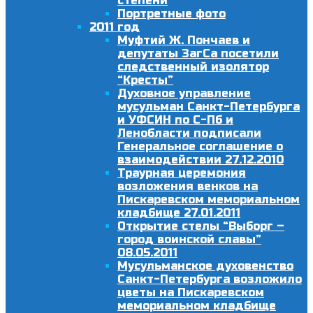
степени
Портретные фото
2011 год
Муфтий Ж. Пончаев и
депутаты ЗагСа посетили
следственный изолятор
“Кресты”
Духовное управление
мусульман Санкт-Петербурга
и УФСИН по С-Пб и
Ленобласти подписали
Генеральное соглашение о
взаимодействии 27.12.2010
Траурная церемония
возложения венков на
Пискаревском мемориальном
кладбище 27.01.2011
Открытие стелы “Выборг –
город воинской славы”
08.05.2011
Мусульманское духовенство
Санкт-Петербурга возложило
цветы на Пискаревском
мемориальном кладбище