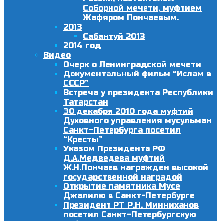
Соборной мечети, муфтием
Жафяром Пончаевым.
2013
Сабантуй 2013
2014 год
Видео
Очерк о Ленинградской мечети
Документальный фильм “Ислам в
СССР”
Встреча у президента Республики
Татарстан
30 декабря 2010 года муфтий
Духовного управления мусульман
Санкт-Петербурга посетил
“Кресты”
Указом Президента РФ
Д.А.Медведева муфтий
Ж.Н.Пончаев награжден высокой
государственной наградой
Открытие памятника Мусе
Джалилю в Санкт-Петербурге
Президент РТ Р.Н. Минниханов
посетил Санкт-Петербургскую