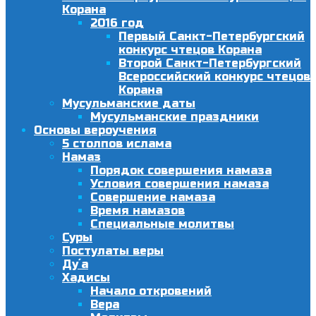
Корана
2016 год
Первый Санкт-Петербургский
конкурс чтецов Корана
Второй Санкт-Петербургский
Всероссийский конкурс чтецов
Корана
Мусульманские даты
Мусульманские праздники
Основы вероучения
5 столпов ислама
Намаз
Порядок совершения намаза
Условия совершения намаза
Совершение намаза
Время намазов
Специальные молитвы
Суры
Постулаты веры
Ду´а
Хадисы
Начало откровений
Вера