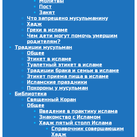
Молитвы
Пост
Закят
Что запрещено мусульманину
Хадж
Грехи в исламе
Чем дети могут помочь умершим
родителям?
Традиции мусульман
Общее
Этикет в исламе
Туалетный этикет в исламе
Традиции брака и семьи в исламе
Этикет приема пища в исламе
Исламские праздники
Похороны у мусульман
Библиотека
Священный Коран
Общее
Введение в практику ислама
Знакомство с Исламом
Хадж пятый столп Ислама
Справочник совершающим
Хадж