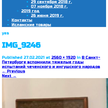
29 сентября 2018 г.
07 ноября 2018 г.
2019 год
26 июня 2019 г.
Контакты
Исламские товары
yes
IMG_9246
Published
27.02.2021
at
2560 × 1920
in
В Санкт-
Петербурге вспомнили тяжелые годы
испытаний чеченского и ингушского народов
←
Previous
Next
→