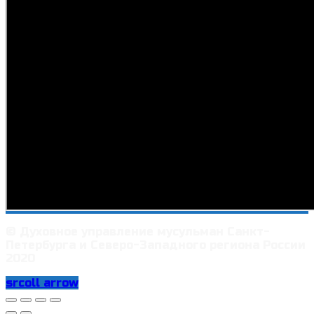
© Духовное управление мусульман Санкт-
Петербурга и Северо-Западного региона России
2020
srcoll arrow