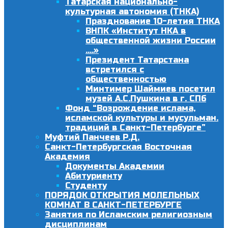
Татарская национально-
культурная автономия (ТНКА)
Празднование 10-летия ТНКА
ВНПК «Институт НКА в
общественной жизни России
….»
Президент Татарстана
встретился с
общественностью
Минтимер Шаймиев посетил
музей А.С.Пушкина в г. СПб
Фонд “Возрождение ислама,
исламской культуры и мусульман.
традиций в Санкт-Петербурге”
Муфтий Панчеев Р.Д.
Санкт-Петербургская Восточная
Академия
Документы Академии
Абитуриенту
Студенту
ПОРЯДОК ОТКРЫТИЯ МОЛЕЛЬНЫХ
КОМНАТ В САНКТ-ПЕТЕРБУРГЕ
Занятия по Исламским религиозным
дисциплинам