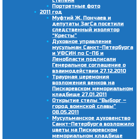
степени
Портретные фото
2011 год
Муфтий Ж. Пончаев и
депутаты ЗагСа посетили
следственный изолятор
“Кресты”
Духовное управление
мусульман Санкт-Петербурга
и УФСИН по С-Пб и
Ленобласти подписали
Генеральное соглашение о
взаимодействии 27.12.2010
Траурная церемония
возложения венков на
Пискаревском мемориальном
кладбище 27.01.2011
Открытие стелы “Выборг –
город воинской славы”
08.05.2011
Мусульманское духовенство
Санкт-Петербурга возложило
цветы на Пискаревском
мемориальном кладбище