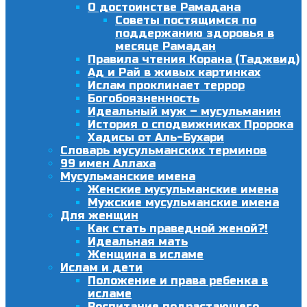
О достоинстве Рамадана
Советы постящимся по
поддержанию здоровья в
месяце Рамадан
Правила чтения Корана (Таджвид)
Ад и Рай в живых картинках
Ислам проклинает террор
Богобоязненность
Идеальный муж – мусульманин
История о сподвижниках Пророка
Хадисы от Аль-Бухари
Словарь мусульманских терминов
99 имен Аллаха
Мусульманские имена
Женские мусульманские имена
Мужские мусульманские имена
Для женщин
Как стать праведной женой?!
Идеальная мать
Женщина в исламе
Ислам и дети
Положение и права ребенка в
исламе
Воспитание подрастающего