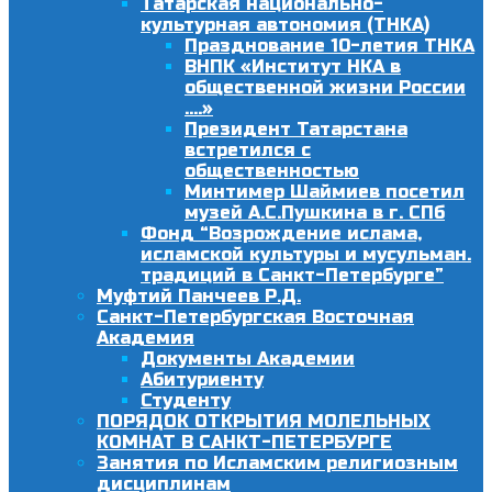
Татарская национально-
культурная автономия (ТНКА)
Празднование 10-летия ТНКА
ВНПК «Институт НКА в
общественной жизни России
….»
Президент Татарстана
встретился с
общественностью
Минтимер Шаймиев посетил
музей А.С.Пушкина в г. СПб
Фонд “Возрождение ислама,
исламской культуры и мусульман.
традиций в Санкт-Петербурге”
Муфтий Панчеев Р.Д.
Санкт-Петербургская Восточная
Академия
Документы Академии
Абитуриенту
Студенту
ПОРЯДОК ОТКРЫТИЯ МОЛЕЛЬНЫХ
КОМНАТ В САНКТ-ПЕТЕРБУРГЕ
Занятия по Исламским религиозным
дисциплинам