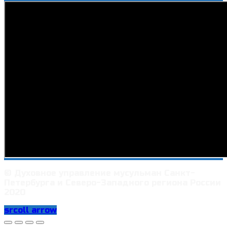
© Духовное управление мусульман Санкт-
Петербурга и Северо-Западного региона России
2020
srcoll arrow