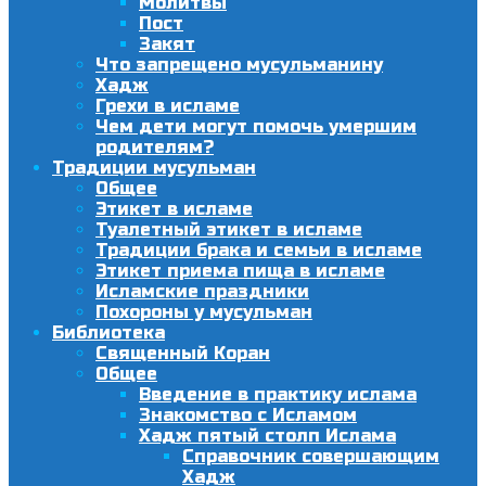
Молитвы
Пост
Закят
Что запрещено мусульманину
Хадж
Грехи в исламе
Чем дети могут помочь умершим
родителям?
Традиции мусульман
Общее
Этикет в исламе
Туалетный этикет в исламе
Традиции брака и семьи в исламе
Этикет приема пища в исламе
Исламские праздники
Похороны у мусульман
Библиотека
Священный Коран
Общее
Введение в практику ислама
Знакомство с Исламом
Хадж пятый столп Ислама
Справочник совершающим
Хадж