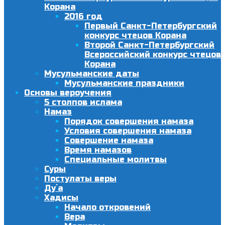
Корана
2016 год
Первый Санкт-Петербургский
конкурс чтецов Корана
Второй Санкт-Петербургский
Всероссийский конкурс чтецов
Корана
Мусульманские даты
Мусульманские праздники
Основы вероучения
5 столпов ислама
Намаз
Порядок совершения намаза
Условия совершения намаза
Совершение намаза
Время намазов
Специальные молитвы
Суры
Постулаты веры
Ду´а
Хадисы
Начало откровений
Вера