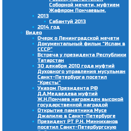
Соборной мечети, муфтием
Жафяром Пончаевым.
2013
Сабантуй 2013
2014 год
Видео
Очерк о Ленинградской мечети
Документальный фильм “Ислам в
СССР”
Встреча у президента Республики
Татарстан
30 декабря 2010 года муфтий
Духовного управления мусульман
Санкт-Петербурга посетил
“Кресты”
Указом Президента РФ
Д.А.Медведева муфтий
Ж.Н.Пончаев награжден высокой
государственной наградой
Открытие памятника Мусе
Джалилю в Санкт-Петербурге
Президент РТ Р.Н. Минниханов
посетил Санкт-Петербургскую