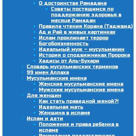
О достоинстве Рамадана
Советы постящимся по
поддержанию здоровья в
месяце Рамадан
Правила чтения Корана (Таджвид)
Ад и Рай в живых картинках
Ислам проклинает террор
Богобоязненность
Идеальный муж – мусульманин
История о сподвижниках Пророка
Хадисы от Аль-Бухари
Словарь мусульманских терминов
99 имен Аллаха
Мусульманские имена
Женские мусульманские имена
Мужские мусульманские имена
Для женщин
Как стать праведной женой?!
Идеальная мать
Женщина в исламе
Ислам и дети
Положение и права ребенка в
исламе
Воспитание подрастающего