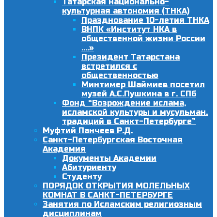
Татарская национально-
культурная автономия (ТНКА)
Празднование 10-летия ТНКА
ВНПК «Институт НКА в
общественной жизни России
….»
Президент Татарстана
встретился с
общественностью
Минтимер Шаймиев посетил
музей А.С.Пушкина в г. СПб
Фонд “Возрождение ислама,
исламской культуры и мусульман.
традиций в Санкт-Петербурге”
Муфтий Панчеев Р.Д.
Санкт-Петербургская Восточная
Академия
Документы Академии
Абитуриенту
Студенту
ПОРЯДОК ОТКРЫТИЯ МОЛЕЛЬНЫХ
КОМНАТ В САНКТ-ПЕТЕРБУРГЕ
Занятия по Исламским религиозным
дисциплинам