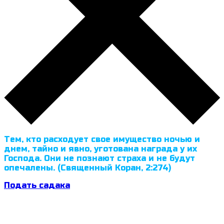
Тем, кто расходует свое имущество ночью и
днем, тайно и явно, уготована награда у их
Господа. Они не познают страха и не будут
опечалены. (Священный Коран, 2:274)
Подать садака