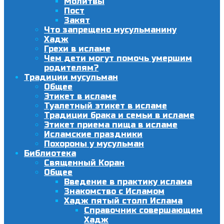
Молитвы
Пост
Закят
Что запрещено мусульманину
Хадж
Грехи в исламе
Чем дети могут помочь умершим
родителям?
Традиции мусульман
Общее
Этикет в исламе
Туалетный этикет в исламе
Традиции брака и семьи в исламе
Этикет приема пища в исламе
Исламские праздники
Похороны у мусульман
Библиотека
Священный Коран
Общее
Введение в практику ислама
Знакомство с Исламом
Хадж пятый столп Ислама
Справочник совершающим
Хадж