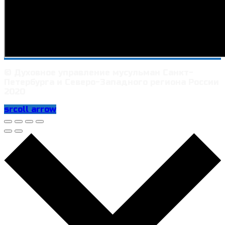
© Духовное управление мусульман Санкт-
Петербурга и Северо-Западного региона России
2020
srcoll arrow