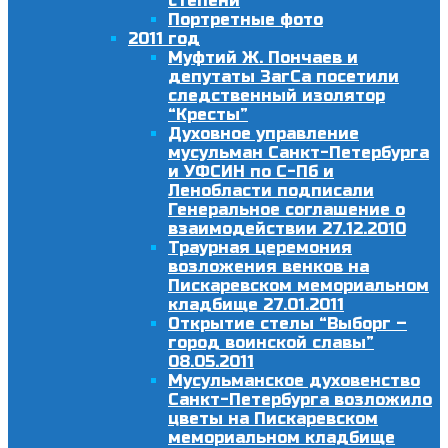
степени
Портретные фото
2011 год
Муфтий Ж. Пончаев и
депутаты ЗагСа посетили
следственный изолятор
“Кресты”
Духовное управление
мусульман Санкт-Петербурга
и УФСИН по С-Пб и
Ленобласти подписали
Генеральное соглашение о
взаимодействии 27.12.2010
Траурная церемония
возложения венков на
Пискаревском мемориальном
кладбище 27.01.2011
Открытие стелы “Выборг –
город воинской славы”
08.05.2011
Мусульманское духовенство
Санкт-Петербурга возложило
цветы на Пискаревском
мемориальном кладбище