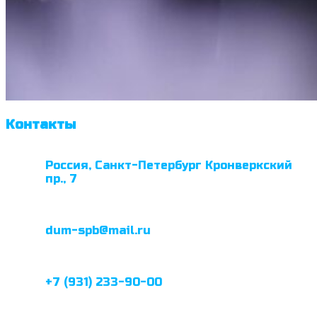
Контакты
Россия, Санкт-Петербург Кронверкский
пр., 7
dum-spb@mail.ru
+7 (931) 233-90-00