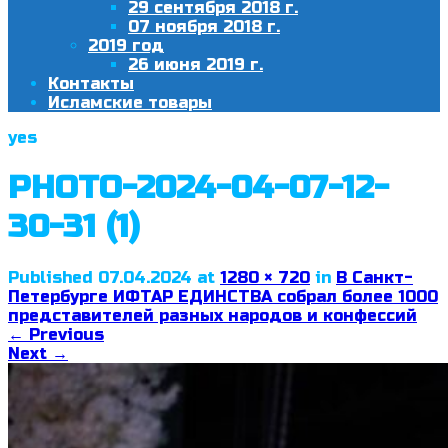
29 сентября 2018 г.
07 ноября 2018 г.
2019 год
26 июня 2019 г.
Контакты
Исламские товары
yes
PHOTO-2024-04-07-12-
30-31 (1)
Published
07.04.2024
at
1280 × 720
in
В Санкт-
Петербурге ИФТАР ЕДИНСТВА собрал более 1000
представителей разных народов и конфессий
←
Previous
Next
→