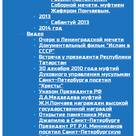
Соборной мечети, муфтием
Жафяром Пончаевым.
2013
Сабантуй 2013
2014 год
Видео
Очерк о Ленинградской мечети
Документальный фильм “Ислам в
СССР”
Встреча у президента Республики
Татарстан
30 декабря 2010 года муфтий
Духовного управления мусульман
Санкт-Петербурга посетил
“Кресты”
Указом Президента РФ
Д.А.Медведева муфтий
Ж.Н.Пончаев награжден высокой
государственной наградой
Открытие памятника Мусе
Джалилю в Санкт-Петербурге
Президент РТ Р.Н. Минниханов
посетил Санкт-Петербургскую