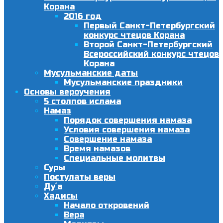
Корана
2016 год
Первый Санкт-Петербургский
конкурс чтецов Корана
Второй Санкт-Петербургский
Всероссийский конкурс чтецов
Корана
Мусульманские даты
Мусульманские праздники
Основы вероучения
5 столпов ислама
Намаз
Порядок совершения намаза
Условия совершения намаза
Совершение намаза
Время намазов
Специальные молитвы
Суры
Постулаты веры
Ду´а
Хадисы
Начало откровений
Вера