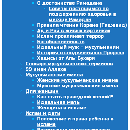
О достоинстве Рамадана
Советы постящимся по
поддержанию здоровья в
месяце Рамадан
Правила чтения Корана (Таджвид)
Ад и Рай в живых картинках
Ислам проклинает террор
Богобоязненность
Идеальный муж – мусульманин
История о сподвижниках Пророка
Хадисы от Аль-Бухари
Словарь мусульманских терминов
99 имен Аллаха
Мусульманские имена
Женские мусульманские имена
Мужские мусульманские имена
Для женщин
Как стать праведной женой?!
Идеальная мать
Женщина в исламе
Ислам и дети
Положение и права ребенка в
исламе
Воспитание подрастающего