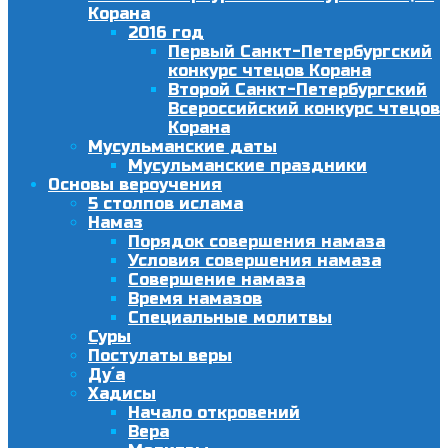
Корана
2016 год
Первый Санкт-Петербургский
конкурс чтецов Корана
Второй Санкт-Петербургский
Всероссийский конкурс чтецов
Корана
Мусульманские даты
Мусульманские праздники
Основы вероучения
5 столпов ислама
Намаз
Порядок совершения намаза
Условия совершения намаза
Совершение намаза
Время намазов
Специальные молитвы
Суры
Постулаты веры
Ду´а
Хадисы
Начало откровений
Вера