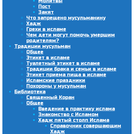
Молитвы
Пост
Закят
Что запрещено мусульманину
Хадж
Грехи в исламе
Чем дети могут помочь умершим
родителям?
Традиции мусульман
Общее
Этикет в исламе
Туалетный этикет в исламе
Традиции брака и семьи в исламе
Этикет приема пища в исламе
Исламские праздники
Похороны у мусульман
Библиотека
Священный Коран
Общее
Введение в практику ислама
Знакомство с Исламом
Хадж пятый столп Ислама
Справочник совершающим
Хадж