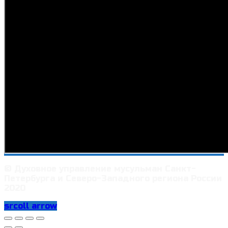
© Духовное управление мусульман Санкт-
Петербурга и Северо-Западного региона России
2020
srcoll arrow