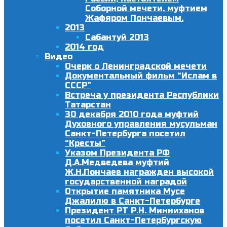
Соборной мечети, муфтием
Жафяром Пончаевым.
2013
Сабантуй 2013
2014 год
Видео
Очерк о Ленинградской мечети
Документальный фильм “Ислам в
СССР”
Встреча у президента Республики
Татарстан
30 декабря 2010 года муфтий
Духовного управления мусульман
Санкт-Петербурга посетил
“Кресты”
Указом Президента РФ
Д.А.Медведева муфтий
Ж.Н.Пончаев награжден высокой
государственной наградой
Открытие памятника Мусе
Джалилю в Санкт-Петербурге
Президент РТ Р.Н. Минниханов
посетил Санкт-Петербургскую