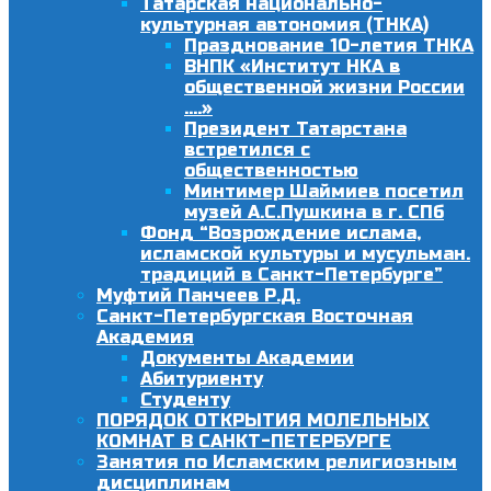
Татарская национально-
культурная автономия (ТНКА)
Празднование 10-летия ТНКА
ВНПК «Институт НКА в
общественной жизни России
….»
Президент Татарстана
встретился с
общественностью
Минтимер Шаймиев посетил
музей А.С.Пушкина в г. СПб
Фонд “Возрождение ислама,
исламской культуры и мусульман.
традиций в Санкт-Петербурге”
Муфтий Панчеев Р.Д.
Санкт-Петербургская Восточная
Академия
Документы Академии
Абитуриенту
Студенту
ПОРЯДОК ОТКРЫТИЯ МОЛЕЛЬНЫХ
КОМНАТ В САНКТ-ПЕТЕРБУРГЕ
Занятия по Исламским религиозным
дисциплинам