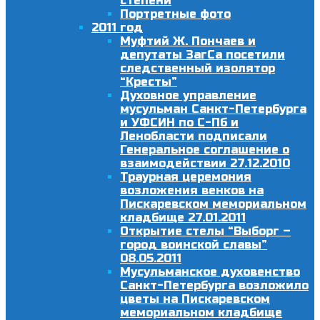
степени
Портретные фото
2011 год
Муфтий Ж. Пончаев и
депутаты ЗагСа посетили
следственный изолятор
“Кресты”
Духовное управление
мусульман Санкт-Петербурга
и УФСИН по С-Пб и
Ленобласти подписали
Генеральное соглашение о
взаимодействии 27.12.2010
Траурная церемония
возложения венков на
Пискаревском мемориальном
кладбище 27.01.2011
Открытие стелы “Выборг –
город воинской славы”
08.05.2011
Мусульманское духовенство
Санкт-Петербурга возложило
цветы на Пискаревском
мемориальном кладбище