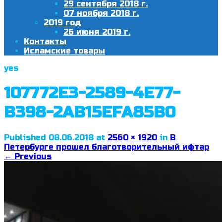
29 сентября 2018 г.
07 ноября 2018 г.
2019 год
26 июня 2019 г.
Контакты
Исламские товары
yes
107772E3-2589-4E77-
B398-2AB15EFA85B0
Published
08.06.2018
at
2560 × 1920
in
В
Петербурге прошел благотворительный ифтар
←
Previous