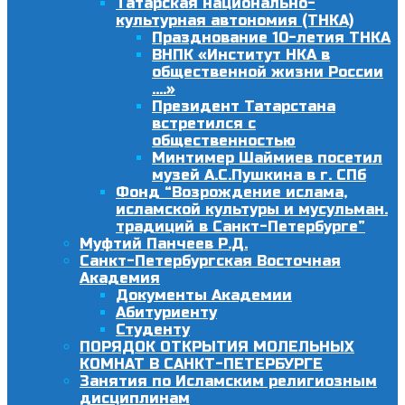
Татарская национально-
культурная автономия (ТНКА)
Празднование 10-летия ТНКА
ВНПК «Институт НКА в
общественной жизни России
….»
Президент Татарстана
встретился с
общественностью
Минтимер Шаймиев посетил
музей А.С.Пушкина в г. СПб
Фонд “Возрождение ислама,
исламской культуры и мусульман.
традиций в Санкт-Петербурге”
Муфтий Панчеев Р.Д.
Санкт-Петербургская Восточная
Академия
Документы Академии
Абитуриенту
Студенту
ПОРЯДОК ОТКРЫТИЯ МОЛЕЛЬНЫХ
КОМНАТ В САНКТ-ПЕТЕРБУРГЕ
Занятия по Исламским религиозным
дисциплинам