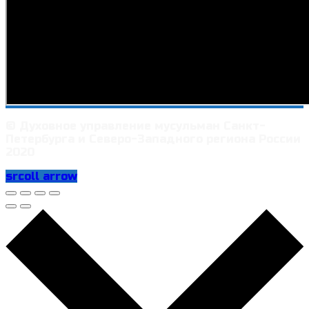
© Духовное управление мусульман Санкт-
Петербурга и Северо-Западного региона России
2020
srcoll arrow