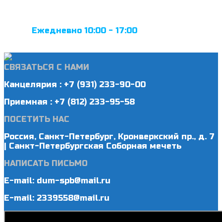
Ежедневно 10:00 - 17:00
СВЯЗАТЬСЯ С НАМИ
Канцелярия : +7 (931) 233-90-00
Приемная : +7 (812) 233-95-58
ПОСЕТИТЬ НАС
Россия, Санкт-Петербург, Кронверкский пр., д. 7
| Санкт-Петербургская Соборная мечеть
НАПИСАТЬ ПИСЬМО
E-mail: dum-spb@mail.ru
E-mail: 2339558@mail.ru