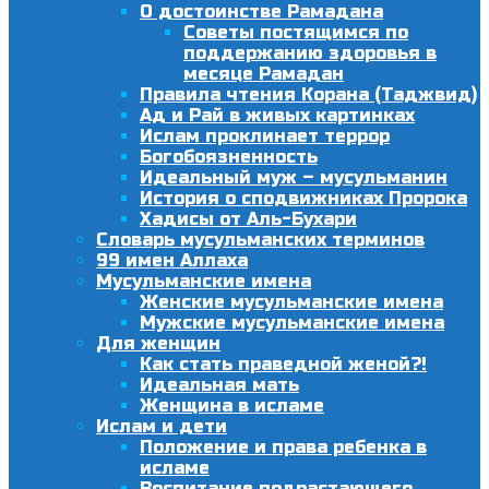
О достоинстве Рамадана
Советы постящимся по
поддержанию здоровья в
месяце Рамадан
Правила чтения Корана (Таджвид)
Ад и Рай в живых картинках
Ислам проклинает террор
Богобоязненность
Идеальный муж – мусульманин
История о сподвижниках Пророка
Хадисы от Аль-Бухари
Словарь мусульманских терминов
99 имен Аллаха
Мусульманские имена
Женские мусульманские имена
Мужские мусульманские имена
Для женщин
Как стать праведной женой?!
Идеальная мать
Женщина в исламе
Ислам и дети
Положение и права ребенка в
исламе
Воспитание подрастающего