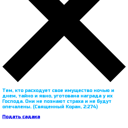
Тем, кто расходует свое имущество ночью и
днем, тайно и явно, уготована награда у их
Господа. Они не познают страха и не будут
опечалены. (Священный Коран, 2:274)
Подать садака