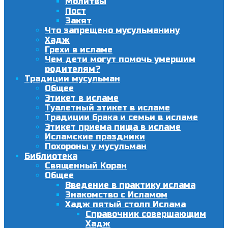
Молитвы
Пост
Закят
Что запрещено мусульманину
Хадж
Грехи в исламе
Чем дети могут помочь умершим
родителям?
Традиции мусульман
Общее
Этикет в исламе
Туалетный этикет в исламе
Традиции брака и семьи в исламе
Этикет приема пища в исламе
Исламские праздники
Похороны у мусульман
Библиотека
Священный Коран
Общее
Введение в практику ислама
Знакомство с Исламом
Хадж пятый столп Ислама
Справочник совершающим
Хадж