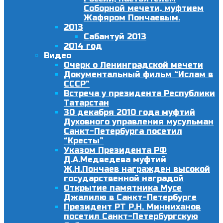
Соборной мечети, муфтием
Жафяром Пончаевым.
2013
Сабантуй 2013
2014 год
Видео
Очерк о Ленинградской мечети
Документальный фильм “Ислам в
СССР”
Встреча у президента Республики
Татарстан
30 декабря 2010 года муфтий
Духовного управления мусульман
Санкт-Петербурга посетил
“Кресты”
Указом Президента РФ
Д.А.Медведева муфтий
Ж.Н.Пончаев награжден высокой
государственной наградой
Открытие памятника Мусе
Джалилю в Санкт-Петербурге
Президент РТ Р.Н. Минниханов
посетил Санкт-Петербургскую