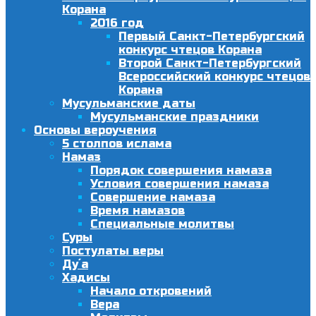
Корана
2016 год
Первый Санкт-Петербургский
конкурс чтецов Корана
Второй Санкт-Петербургский
Всероссийский конкурс чтецов
Корана
Мусульманские даты
Мусульманские праздники
Основы вероучения
5 столпов ислама
Намаз
Порядок совершения намаза
Условия совершения намаза
Совершение намаза
Время намазов
Специальные молитвы
Суры
Постулаты веры
Ду´а
Хадисы
Начало откровений
Вера