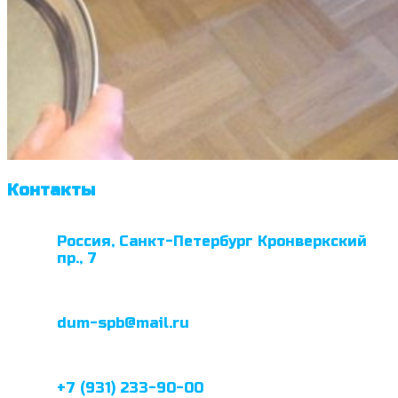
Контакты
Россия, Санкт-Петербург Кронверкский
пр., 7
dum-spb@mail.ru
+7 (931) 233-90-00