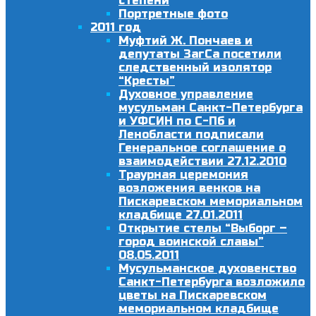
степени
Портретные фото
2011 год
Муфтий Ж. Пончаев и
депутаты ЗагСа посетили
следственный изолятор
“Кресты”
Духовное управление
мусульман Санкт-Петербурга
и УФСИН по С-Пб и
Ленобласти подписали
Генеральное соглашение о
взаимодействии 27.12.2010
Траурная церемония
возложения венков на
Пискаревском мемориальном
кладбище 27.01.2011
Открытие стелы “Выборг –
город воинской славы”
08.05.2011
Мусульманское духовенство
Санкт-Петербурга возложило
цветы на Пискаревском
мемориальном кладбище